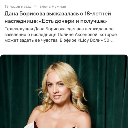
13 часов назад
Елена Нужная
Дана Борисова высказалась о 18-летней
наследнице: «Есть дочери и получше»
Телеведущая Дана Борисова сделала неожиданное
заявление о наследнице Полине Аксеновой, которое
может задеть ее чувства. В эфире «Шоу Воли» 50-
летняя знаменитость откровенно призналась, что не
считает свою дочь