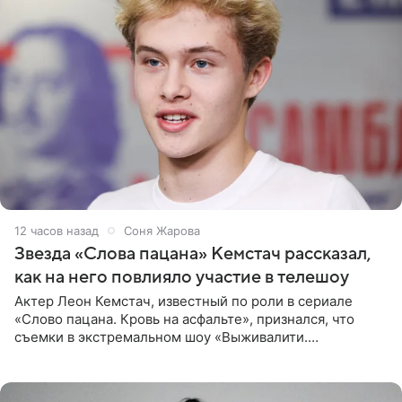
12 часов назад
Соня Жарова
Звезда «Слова пацана» Кемстач рассказал,
как на него повлияло участие в телешоу
Актер Леон Кемстач, известный по роли в сериале
«Слово пацана. Кровь на асфальте», признался, что
съемки в экстремальном шоу «Выживалити.
Наследники» кардинально повлияли на его образ жизни.
Подробностями он