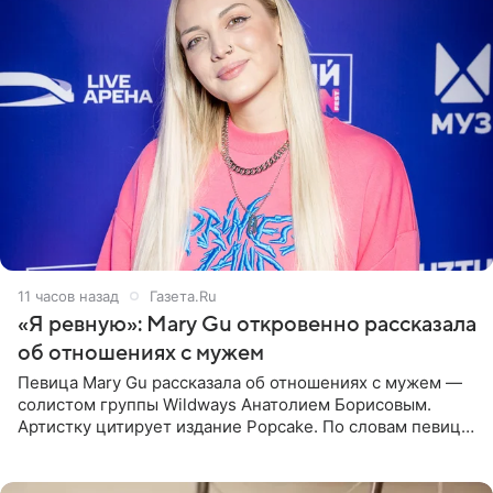
11 часов назад
Газета.Ru
«Я ревную»: Mary Gu откровенно рассказала
об отношениях с мужем
Певица Mary Gu рассказала об отношениях с мужем —
солистом группы Wildways Анатолием Борисовым.
Артистку цитирует издание Popcake. По словам певицы,
залог любви — это принять недостатки другого
человека. Также