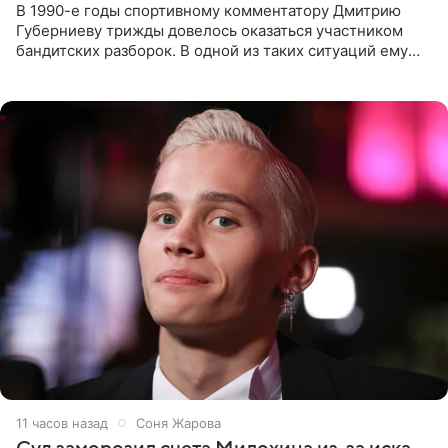
В 1990-е годы спортивному комментатору Дмитрию
Губерниеву трижды довелось оказаться участником
бандитских разборок. В одной из таких ситуаций ему
выдали тяжелый предмет и приказали вступить в драку,
однако он
11 часов назад
Соня Жарова