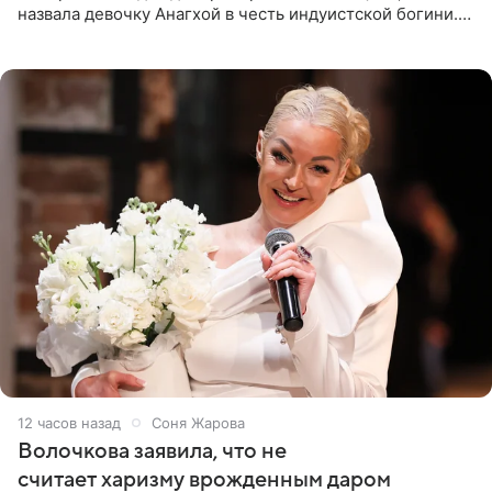
назвала девочку Анагхой в честь индуистской богини.
При этом исполнительница скрывала это имя от
поклонников
12 часов назад
Соня Жарова
Волочкова заявила, что не
считает харизму врожденным даром