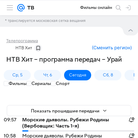
Фильмы онлайн
* транслируется московская сетка вещания
Телепрограмма
(
Сменить регион
)
НТВ Хит
НТВ Хит – программа передач – Урай
Ср, 5
Чт, 6
Сегодня
Сб, 8
Вс
Фильмы
Сериалы
Спорт
Показать прошедшие передачи
09:57
Морские дьяволы. Рубежи Родины
(Вербовщик: Часть 1-я)
10:58
Морские дьяволы. Рубежи Родины