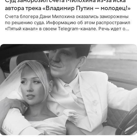
Суд заморозил счета Милохина из-за иска
автора трека «Владимир Путин — молодец!»
Счета блогера Дани Милохина оказались заморожены
по решению суда. Информацию об этом распространил
«Пятый канал» в своем Telegram-канале. Речь идет о
сумме в 407,2 тыс. рублей. Причиной разбирательства
стал