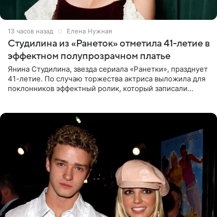
13 часов назад
Елена Нужная
Студилина из «Ранеток» отметила 41-летие в
эффектном полупрозрачном платье
Янина Студилина, звезда сериала «Ранетки», празднует
41-летие. По случаю торжества актриса выложила для
поклонников эффектный ролик, который записали
прошлой ночью. В кадре артистка предстала в
вечернем