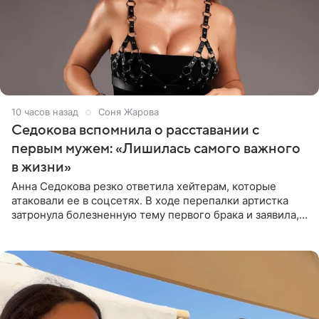
10 часов назад
Соня Жарова
Седокова вспомнила о расставании с
первым мужем: «Лишилась самого важного
в жизни»
Анна Седокова резко ответила хейтерам, которые
атаковали ее в соцсетях. В ходе перепалки артистка
затронула болезненную тему первого брака и заявила,
что чужие судьбы — не ее зона ответственности. От
Валентина