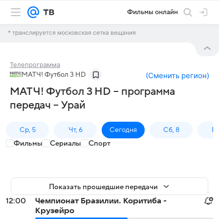
Фильмы онлайн
* транслируется московская сетка вещания
Телепрограмма
МАТЧ! Футбол 3 HD
(
Сменить регион
)
МАТЧ! Футбол 3 HD – программа
передач – Урай
Ср, 5
Чт, 6
Сегодня
Сб, 8
Вс
Фильмы
Сериалы
Спорт
Показать прошедшие передачи
12:00
Чемпионат Бразилии. Коритиба -
Крузейро