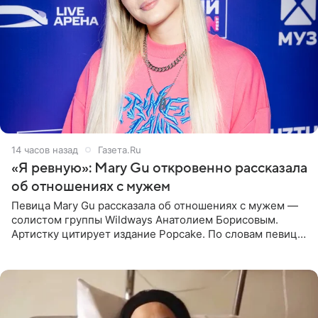
14 часов назад
Газета.Ru
«Я ревную»: Mary Gu откровенно рассказала
об отношениях с мужем
Певица Mary Gu рассказала об отношениях с мужем —
солистом группы Wildways Анатолием Борисовым.
Артистку цитирует издание Popcake. По словам певицы,
залог любви — это принять недостатки другого
человека. Также