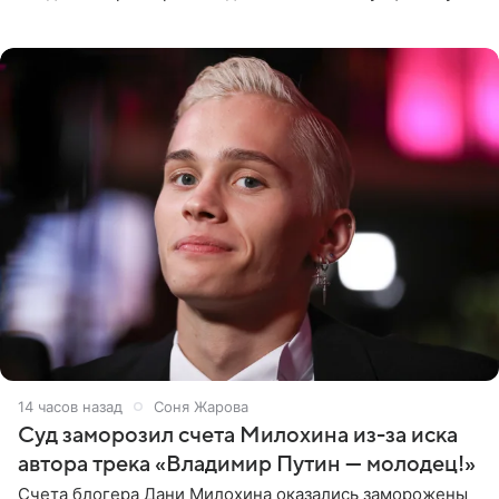
выдали тяжелый предмет и приказали вступить в драку,
однако он
14 часов назад
Соня Жарова
Суд заморозил счета Милохина из-за иска
автора трека «Владимир Путин — молодец!»
Счета блогера Дани Милохина оказались заморожены