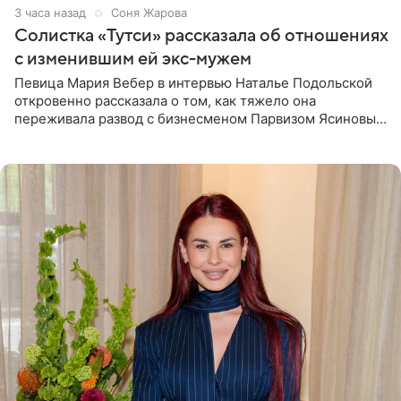
3 часа назад
Соня Жарова
Солистка «Тутси» рассказала об отношениях
с изменившим ей экс-мужем
Певица Мария Вебер в интервью Наталье Подольской
откровенно рассказала о том, как тяжело она
переживала развод с бизнесменом Парвизом Ясиновым.
Артистка призналась, что измена бывшего супруга стала
для нее