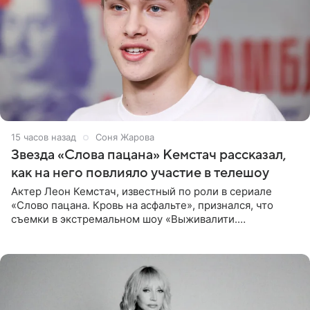
15 часов назад
Соня Жарова
Звезда «Слова пацана» Кемстач рассказал,
как на него повлияло участие в телешоу
Актер Леон Кемстач, известный по роли в сериале
«Слово пацана. Кровь на асфальте», признался, что
съемки в экстремальном шоу «Выживалити.
Наследники» кардинально повлияли на его образ жизни.
Подробностями он