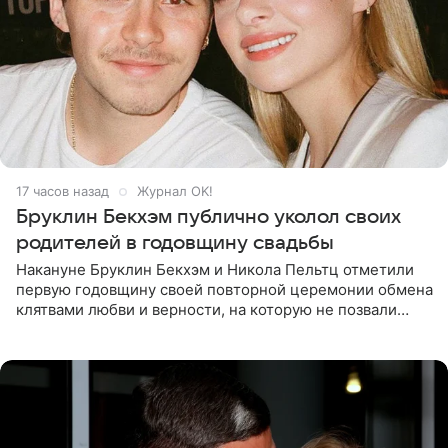
17 часов назад
Журнал OK!
Бруклин Бекхэм публично уколол своих
родителей в годовщину свадьбы
Накануне Бруклин Бекхэм и Никола Пельтц отметили
первую годовщину своей повторной церемонии обмена
клятвами любви и верности, на которую не позвали
никого из клана Бекхэм. По словам инсайдеров, пара
считает это