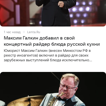
1 час назад
Lenta.Ru
Максим Галкин добавил в свой
концертный райдер блюда русской кухни
Юморист Максим Галкин (внесен Минюстом РФ в
реестр иноагентов) включил в райдер для своих
зарубежных выступлений блюда исключительно
русской кухни. Об этом сообщает РИА Новости.
Согласно документу, в гримерную