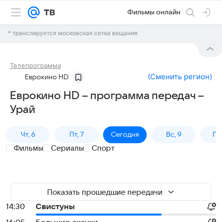
Фильмы онлайн
* транслируется московская сетка вещания
Телепрограмма
(
Сменить регион
)
Еврокино HD
Еврокино HD – программа передач –
Урай
Чт, 6
Пт, 7
Сегодня
Вс, 9
Пн,
Фильмы
Сериалы
Спорт
Показать прошедшие передачи
14:30
Свистуны