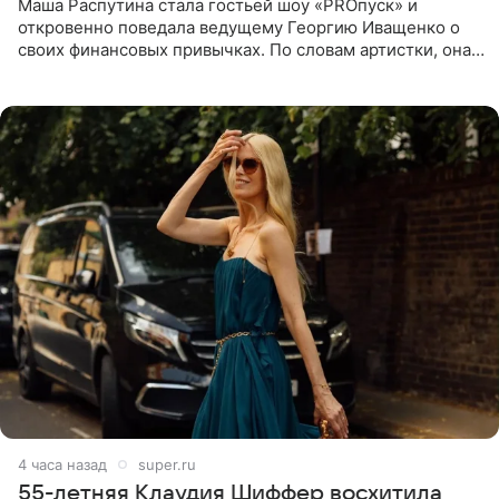
Маша Распутина стала гостьей шоу «PROпуск» и
откровенно поведала ведущему Георгию Иващенко о
своих финансовых привычках. По словам артистки, она
давно перестала следить за тратами и может позволить
себе жить,
4 часа назад
super.ru
55-летняя Клаудия Шиффер восхитила