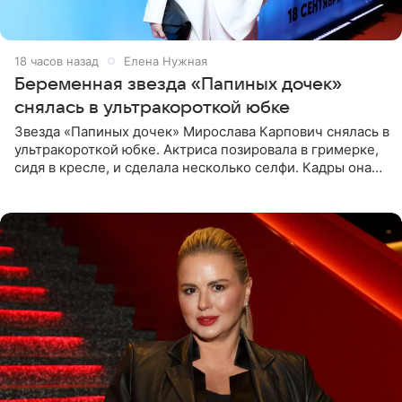
18 часов назад
Елена Нужная
Беременная звезда «Папиных дочек»
снялась в ультракороткой юбке
Звезда «Папиных дочек» Мирослава Карпович снялась в
ультракороткой юбке. Актриса позировала в гримерке,
сидя в кресле, и сделала несколько селфи. Кадры она
опубликовала на личной странице в социальной сети.