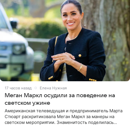
17 часов назад
Елена Нужная
Меган Маркл осудили за поведение на
светском ужине
Американская телеведущая и предприниматель Марта
Стюарт раскритиковала Меган Маркл за манеры на
светском мероприятии. Знаменитость поделилась
деталями личной встречи с герцогиней Сассекской,