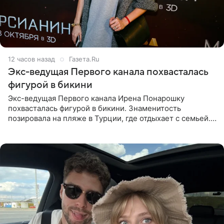
12 часов назад
Газета.Ru
Экс-ведущая Первого канала похвасталась
фигурой в бикини
Экс-ведущая Первого канала Ирена Понарошку
похвасталась фигурой в бикини. Знаменитость
позировала на пляже в Турции, где отдыхает с семьей.
Она поделилась кадрами с отдыха в Instagram (владелец
компания Meta