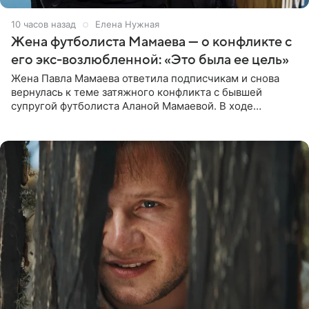
10 часов назад
Елена Нужная
Жена футболиста Мамаева — о конфликте с
его экс-возлюбленной: «Это была ее цель»
Жена Павла Мамаева ответила подписчикам и снова
вернулась к теме затяжного конфликта с бывшей
супругой футболиста Аланой Мамаевой. В ходе
общения с аудиторией один из пользователей
признался, что раньше судил о