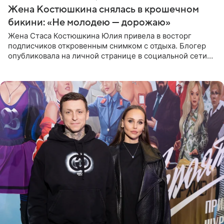
Жена Костюшкина снялась в крошечном
бикини: «Не молодею — дорожаю»
Жена Стаса Костюшкина Юлия привела в восторг
подписчиков откровенным снимком с отдыха. Блогер
опубликовала на личной странице в социальной сети
фото в ярком бикини, позируя на пирсе во время отпуска
в Турции,