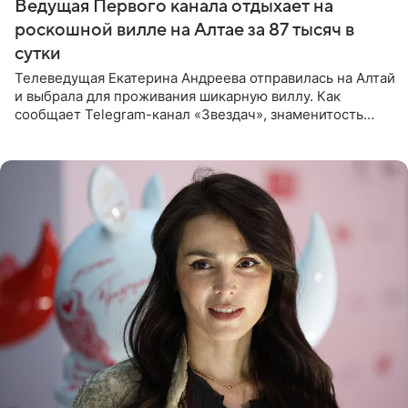
Ведущая Первого канала отдыхает на
роскошной вилле на Алтае за 87 тысяч в
сутки
Телеведущая Екатерина Андреева отправилась на Алтай
и выбрала для проживания шикарную виллу. Как
сообщает Telegram-канал «Звездач», знаменитость
сняла двухэтажный дом, где ночь обходится минимум в
87 тысяч