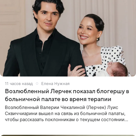
11 часов назад
Елена Нужная
Возлюбленный Лерчек показал блогершу в
больничной палате во время терапии
Возлюбленный Валерии Чекалиной (Лерчек) Луис
Сквиччиарини вышел на связь из больничной палаты,
чтобы рассказать поклонникам о текущем состоянии
блогерши. Он подтвердил, что основной курс
химиотерапии позади, но