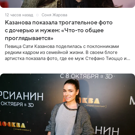
12 часов назад
Соня Жарова
Казанова показала трогательное фото
с дочерью и мужем: «Что-то общее
проглядывается»
Певица Сати Казанова поделилась с поклонниками
редким кадром из семейной жизни. В своем блоге
артистка показала фото, где ее муж Стефано Тиоццо и
их маленькая дочь спят рядом. На снимке отец и
малышка лежат в