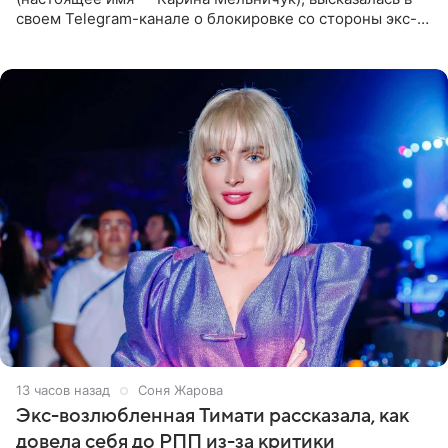
своем Telegram-канале о блокировке со стороны экс-
супруги Гуфа Айзы-Лилуны Ай. Карицкая утверждает,
что ее
13 часов назад
Соня Жарова
Экс-возлюбленная Тимати рассказала, как
довела себя до РПП из-за критики