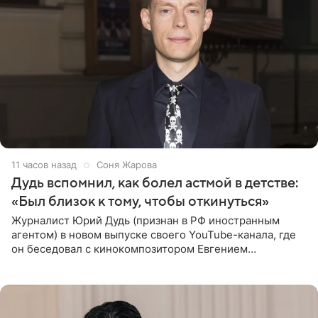
11 часов назад
Соня Жарова
Дудь вспомнил, как болел астмой в детстве:
«Был близок к тому, чтобы откинуться»
Журналист Юрий Дудь (признан в РФ иностранным
агентом) в новом выпуске своего YouTube-канала, где
он беседовал с кинокомпозитором Евгением
Гальпериным, поделился личной историей о борьбе с
бронхиальной астмой в