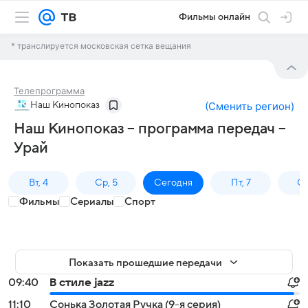
Фильмы онлайн
* транслируется московская сетка вещания
Телепрограмма
Наш Кинопоказ
(
Сменить регион
)
Наш Кинопоказ – программа передач –
Урай
Вт, 4
Ср, 5
Сегодня
Пт, 7
Сб
Фильмы
Сериалы
Спорт
Показать прошедшие передачи
09:40
В стиле jazz
11:10
Сонька Золотая Ручка (9-я серия)