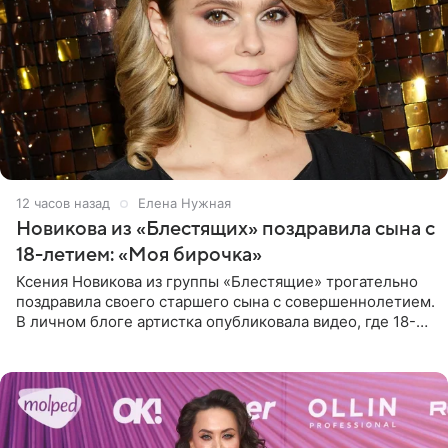
12 часов назад
Елена Нужная
Новикова из «Блестящих» поздравила сына с
18-летием: «Моя бирочка»
Ксения Новикова из группы «Блестящие» трогательно
поздравила своего старшего сына с совершеннолетием.
В личном блоге артистка опубликовала видео, где 18-
летний Мирон легко подхватил маму на руки и закружил
во