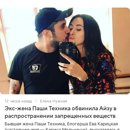
списке
12 часов назад
Елена Нужная
Экс-жена Паши Техника обвинила Айзу в
распространении запрещенных веществ
Бывшая жена Паши Техника, блогерша Ева Карицкая
(настоящее имя — Карина Мельничук), высказалась в