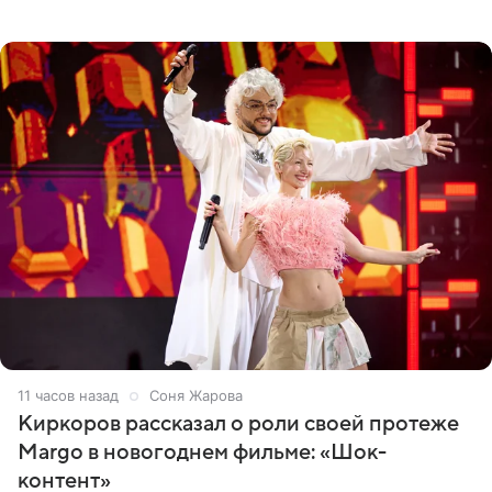
популярным рэпером 9mice (настоящее имя — Сергей
Дмитриев).
11 часов назад
Соня Жарова
Киркоров рассказал о роли своей протеже
Margo в новогоднем фильме: «Шок-
контент»