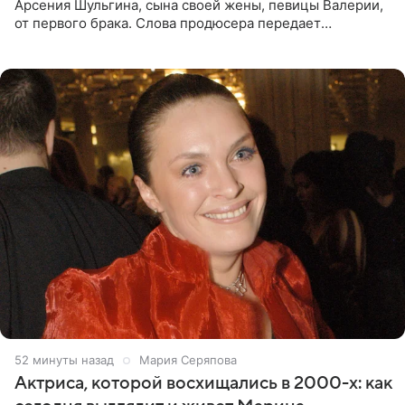
Арсения Шульгина, сына своей жены, певицы Валерии,
от первого брака. Слова продюсера передает
«СтарХит». Пригожин признался, что не лезет в дела
взрослых детей, и
52 минуты назад
Мария Серяпова
Актриса, которой восхищались в 2000-х: как