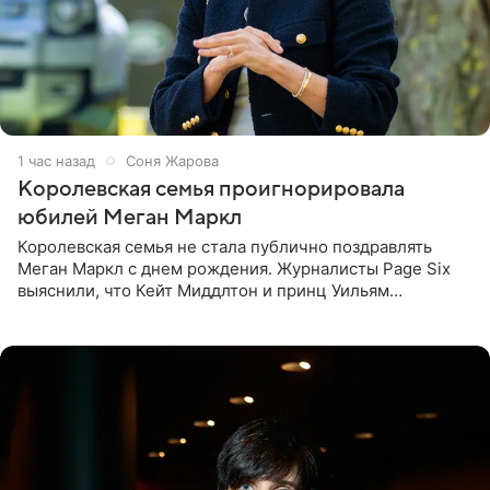
1 час назад
Соня Жарова
Королевская семья проигнорировала
юбилей Меган Маркл
Королевская семья не стала публично поздравлять
Меган Маркл с днем рождения. Журналисты Page Six
выяснили, что Кейт Миддлтон и принц Уильям
проигнорировали эту дату в своих соцсетях. По словам
экспертов,