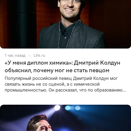
1 час назад
Life.ru
«У меня диплом химика»: Дмитрий Колдун
объяснил, почему мог не стать певцом
Популярный российский певец Дмитрий Колдун мог
связать жизнь не со сценой, а с химической
промышленностью. Он рассказал, что по образованию
является специалистом по полимерным материалам и
до начала музыкальной