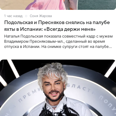
1 час назад
Соня Жарова
Подольская и Пресняков снялись на палубе
яхты в Испании: «Всегда держи меня»
Наталья Подольская показала совместный кадр с мужем
Владимиром Пресняковым-мл., сделанный во время
отпуска в Испании. На снимке супруги стоят на палубе
яхты в лучах закатного солнца. Подольская выбрала
слитный