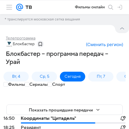
Фильмы онлайн
* транслируется московская сетка вещания
Телепрограмма
Блокбастер
(
Сменить регион
)
Блокбастер – программа передач –
Урай
Вт, 4
Ср, 5
Сегодня
Пт, 7
Сб
Фильмы
Сериалы
Спорт
Показать прошедшие передачи
16:50
Координаты "Цитадель"
18:25
Резидент