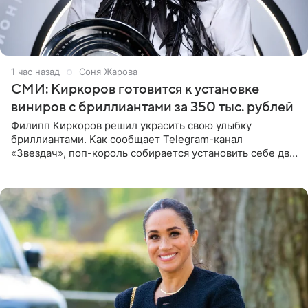
1 час назад
Соня Жарова
СМИ: Киркоров готовится к установке
виниров с бриллиантами за 350 тыс. рублей
Филипп Киркоров решил украсить свою улыбку
бриллиантами. Как сообщает Telegram-канал
«Звездач», поп-король собирается установить себе два
винира с драгоценной огранкой. Сумма, которую артист
готов выложить за