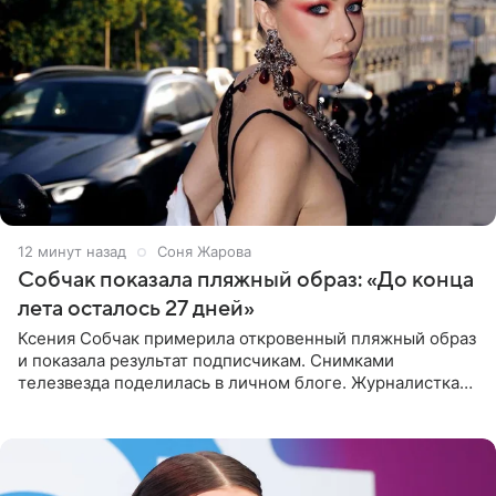
12 минут назад
Соня Жарова
Собчак показала пляжный образ: «До конца
лета осталось 27 дней»
Ксения Собчак примерила откровенный пляжный образ
и показала результат подписчикам. Снимками
телезвезда поделилась в личном блоге. Журналистка
сейчас отдыхает за рубежом. На свежем кадре Собчак
запечатлена в