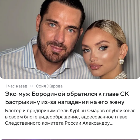
1 час назад
Соня Жарова
Экс-муж Бородиной обратился к главе СК
Бастрыкину из-за нападения на его жену
Блогер и предприниматель Курбан Омаров опубликовал
в своем блоге видеообращение, адресованное главе
Следственного комитета России Александру
Бастрыкину. Бизнесмен рассказал, что 1 августа в
центре Москвы трое