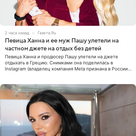
2 часа назад
Газета.Ru
Певица Ханна и ее муж Пашу улетели на
частном джете на отдых без детей
Певица Ханна и продюсер Пашу улетели на джете
отдыхать в Грецию. Снимками она поделилась в
Instagram (владелец компания Meta признана в России
экстремистской и запрещена). Ханна и Пашу показали
серию снимков,