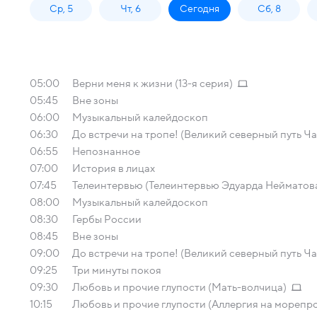
Ср, 5
Чт, 6
Сегодня
Сб, 8
05:00
Верни меня к жизни (13-я серия)
05:45
Вне зоны
06:00
Музыкальный калейдоскоп
06:30
До встречи на тропе! (Великий северный путь Ча
06:55
Непознанное
07:00
История в лицах
07:45
Телеинтервью (Телеинтервью Эдуарда Нейматов
08:00
Музыкальный калейдоскоп
08:30
Гербы России
08:45
Вне зоны
09:00
До встречи на тропе! (Великий северный путь Ча
09:25
Три минуты покоя
09:30
Любовь и прочие глупости (Мать-волчица)
10:15
Любовь и прочие глупости (Аллергия на морепр