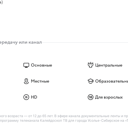
а)
Основные
Центральные
Местные
Образовательн
HD
Для взрослых
ого возраста — от 12 до 65 лет. В эфире канала документальные ленты и п
рограмму телеканала Калейдоскоп ТВ для города Усолье-Сибирское на «Т