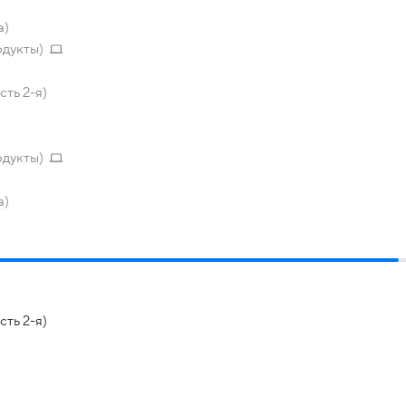
а)
одукты)
сть 2-я)
одукты)
а)
сть 2-я)