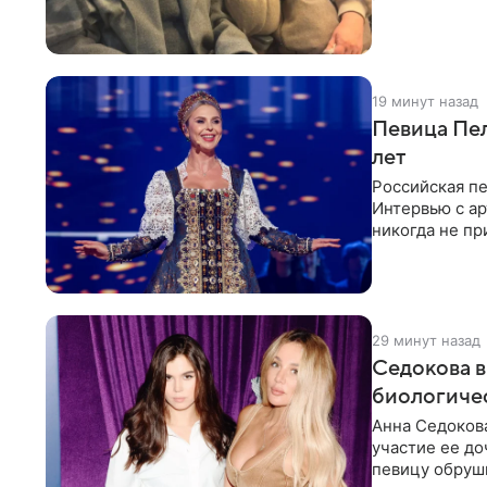
Арзамасова п
19 минут назад
Певица Пел
лет
Российская п
Интервью с ар
никогда не пр
29 минут назад
Седокова в
биологиче
Анна Седокова
участие ее до
певицу обруши