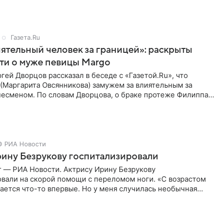
Газета.Ru
ятельный человек за границей»: раскрыты
ти о муже певицы Margo
ей Дворцов рассказал в беседе с «Газетой.Ru», что
(Маргарита Овсянникова) замужем за влиятельным за
несменом. По словам Дворцова, о браке протеже Филиппа
© РИА Новости
ину Безрукову госпитализировали
г — РИА Новости. Актрису Ирину Безрукову
овали на скорой помощи с переломом ноги. «С возрастом
ается что-то впервые. Но у меня случилась необычная
первые в