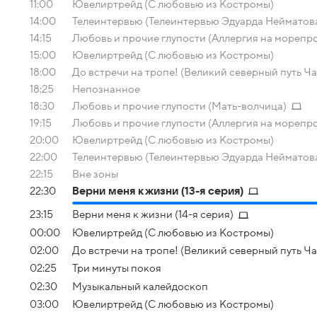
11:00
Ювелиртрейд (С любовью из Костромы)
14:00
Телеинтервью (Телеинтервью Эдуарда Нейматов
14:15
Любовь и прочие глупости (Аллергия на морепр
15:00
Ювелиртрейд (С любовью из Костромы)
18:00
До встречи на тропе! (Великий северный путь Ча
18:25
Непознанное
18:30
Любовь и прочие глупости (Мать-волчица)
19:15
Любовь и прочие глупости (Аллергия на морепр
20:00
Ювелиртрейд (С любовью из Костромы)
22:00
Телеинтервью (Телеинтервью Эдуарда Нейматов
22:15
Вне зоны
22:30
Верни меня к жизни (13-я серия)
23:15
Верни меня к жизни (14-я серия)
00:00
Ювелиртрейд (С любовью из Костромы)
02:00
До встречи на тропе! (Великий северный путь Ча
02:25
Три минуты покоя
02:30
Музыкальный калейдоскоп
03:00
Ювелиртрейд (С любовью из Костромы)