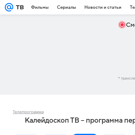
Фильмы
Сериалы
Новости и статьи
Те
См
* трансл
Телепрограмма
Калейдоскоп ТВ – программа пе