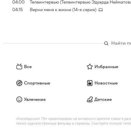
04:00
Телеинтервью (Телеинтервью Эдуарда Нейматов
04:15
Верни меня к жизни (14-я серия)
Все
Избранные
Спортивные
Новостные
Увлечения
Детские
«Калейдоскоп ТВ» ориентирован на активного зрителя самого разн
также художественные фильмы и сериалы. Смотрите полную телеп