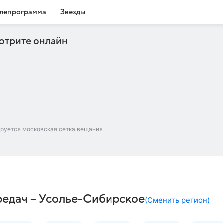
лепрограмма
Звезды
отрите онлайн
ируется московская сетка вещания
редач – Усолье-Сибирское
(
Сменить регион
)