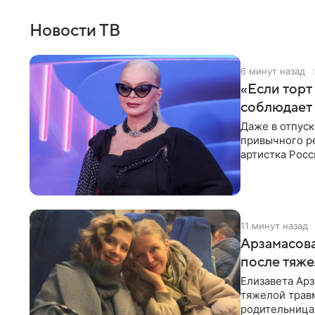
Новости ТВ
6 минут назад
«Если торт
соблюдает 
Даже в отпуск
привычного ре
артистка Росс
отдыхе, когда
11 минут назад
Арзамасова
после тяже
Елизавета Арз
тяжелой трав
родительница