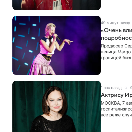
49 минут назад
«Очень вли
подробнос
Продюсер Серг
певица Margo 
границей биз
Киркорова в
1 час назад
Актрису Ир
МОСКВА, 7 ав
госпитализир
все реже случ
“премьера”. В