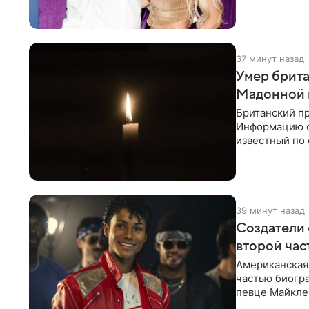
привычной
37 минут назад
Умер брита
Мадонной 
Британский пр
Информацию о 
известный по 
Blur и U2,
39 минут назад
Создатели 
второй час
Американская 
частью биогра
певце Майкле
Deadline