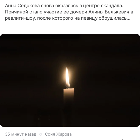
Анна Седокова снова оказалась в центре скандала.
Причиной стало участие ее дочери Алины Белькевич в
реалити-шоу, после которого на певицу обрушилась
новая волна агрессии. Хейтеры не ограничились
привычной
35 минут назад
Соня Жарова