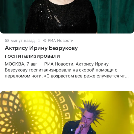
58 минут назад
© РИА Новости
Актрису Ирину Безрукову
госпитализировали
МОСКВА, 7 авг — РИА Новости. Актрису Ирину
Безрукову госпитализировали на скорой помощи с
переломом ноги. «С возрастом все реже случается что-
то впервые. Но у меня случилась необычная
“премьера”. Впервые в