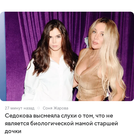
прибегала к филлерам. При этом она регулярно
посещает
27 минут назад
Соня Жарова
Седокова высмеяла слухи о том, что не
является биологической мамой старшей
дочки