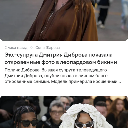
2 часа назад
Соня Жарова
Экс-супруга Дмитрия Диброва показала
откровенные фото в леопардовом бикини
Полина Диброва, бывшая супруга телеведущего
Дмитрия Диброва, опубликовала в личном блоге
откровенные снимки. Модель примерила крошечный
бикини с леопардовым принтом и устроила фотосессию
в гардеробной. В