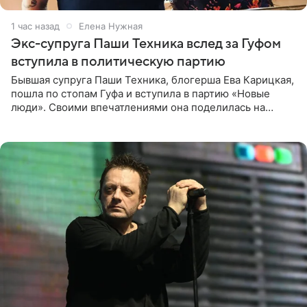
1 час назад
Елена Нужная
Экс-супруга Паши Техника вслед за Гуфом
вступила в политическую партию
Бывшая супруга Паши Техника, блогерша Ева Карицкая,
пошла по стопам Гуфа и вступила в партию «Новые
люди». Своими впечатлениями она поделилась на
личной странице в социальной сети, опубликовав
кадры со съезда