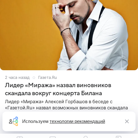
2 часа назад
Газета.Ru
Лидер «Миража» назвал виновников
скандала вокруг концерта Билана
Лидер «Миража» Алексей Горбашов в беседе с
«Газетой.Ru» назвал возможных виновников скандала
вокруг последнего концерта Димы Билана. По словам
Горбашова, продумать нюансы сцены, не устроившей
Используем
технологии рекомендаций
зрителей, должны