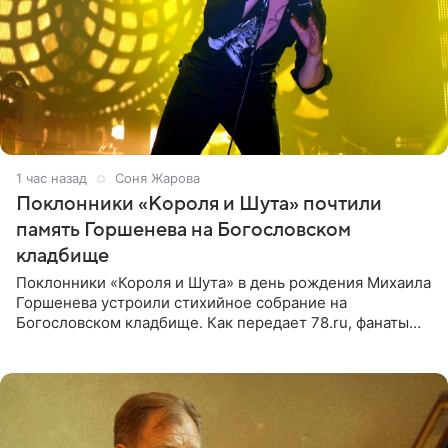
1 час назад
Соня Жарова
Поклонники «Короля и Шута» почтили
память Горшенева на Богословском
кладбище
Поклонники «Короля и Шута» в день рождения Михаила
Горшенева устроили стихийное собрание на
Богословском кладбище. Как передает 78.ru, фанаты
пришли почтить память лидера коллектива, которому
сегодня могло бы