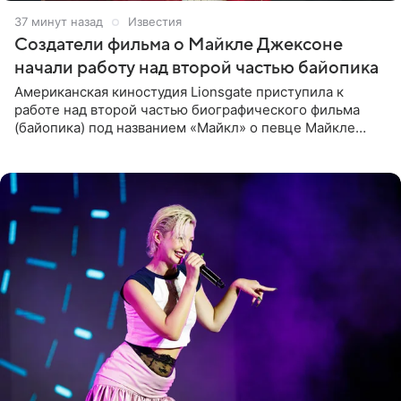
37 минут назад
Известия
Создатели фильма о Майкле Джексоне
начали работу над второй частью байопика
Американская киностудия Lionsgate приступила к
работе над второй частью биографического фильма
(байопика) под названием «Майкл» о певце Майкле
Джексоне. Об этом 6 августа сообщил онлайн-ресурс
Deadline