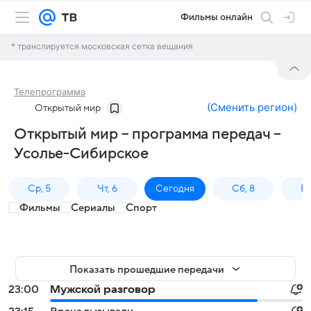
Фильмы онлайн
* транслируется московская сетка вещания
Телепрограмма
(
Сменить регион
)
Открытый мир
Открытый мир – программа передач –
Усолье-Сибирское
Ср, 5
Чт, 6
Сегодня
Сб, 8
Вс
Фильмы
Сериалы
Спорт
Показать прошедшие передачи
23:00
Мужской разговор