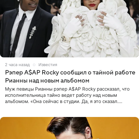
2 часа назад
Известия
Рэпер A$AP Rocky сообщил о тайной работе
Рианны над новым альбомом
Муж певицы Рианны рэпер A$AP Rocky рассказал, что
исполнительница тайно ведет работу над новым
альбомом. «Она сейчас в студии. Да, я это сказал.
Прости, детка», — признался рэпер 5 августа в шоу The
Jason Lee