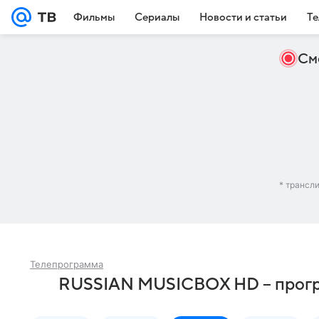
Фильмы
Сериалы
Новости и статьи
Те
См
* трансл
Телепрограмма
RUSSIAN MUSICBOX HD – програ