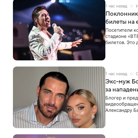
1 час назад
Поклонника
билеты на 
Посетители к
стадионе «ВТ
билетов. Это 
высокой конс
1 час назад
Экс-муж Бо
за нападен
Блогер и пре
видеообращен
Александру Ба
Москвы трое