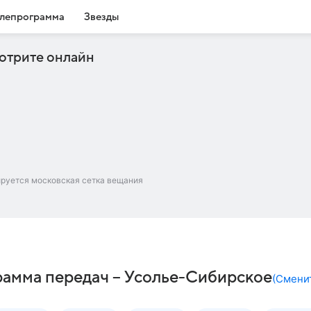
лепрограмма
Звезды
отрите онлайн
ируется московская сетка вещания
мма передач – Усолье-Сибирское
(
Смени