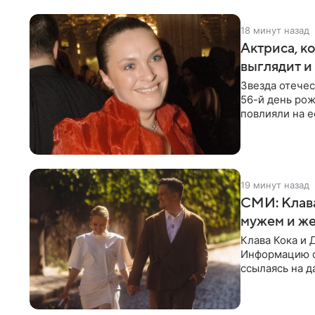
18 минут назад
Актриса, к
выглядит и
Звезда отече
56-й день рож
повлияли на е
помимо
19 минут назад
СМИ: Клав
мужем и ж
Клава Кока и 
Информацию о
ссылаясь на д
присутствия 