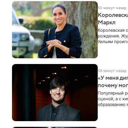
50 минут назад
Королевск
Маркл
Королевская с
рождения. Жур
Уильям проигн
экспертов,
58 минут назад
«У меня ди
почему мог
Популярный ро
сценой, а с х
образованию 
начала музык