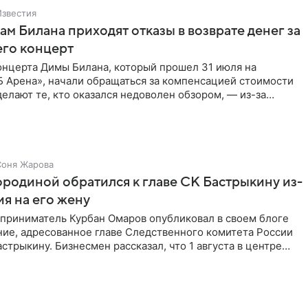
Известия
м Билана приходят отказы в возврате денег за
его концерт
онцерта Димы Билана, который прошел 31 июля на
Б Арена», начали обращаться за компенсацией стоимости
делают те, кто оказался недоволен обзором, — из-за
трукции
Соня Жарова
родиной обратился к главе СК Бастрыкину из-
ия на его жену
дприниматель Курбан Омаров опубликовал в своем блоге
ие, адресованное главе Следственного комитета России
стрыкину. Бизнесмен рассказал, что 1 августа в центре