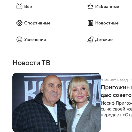
Все
Избранные
Спортивные
Новостные
Увлечения
Детские
Новости ТВ
8 минут назад
Пригожин в
даю совето
Иосиф Пригож
сына своей же
передает «Ста
детей, и