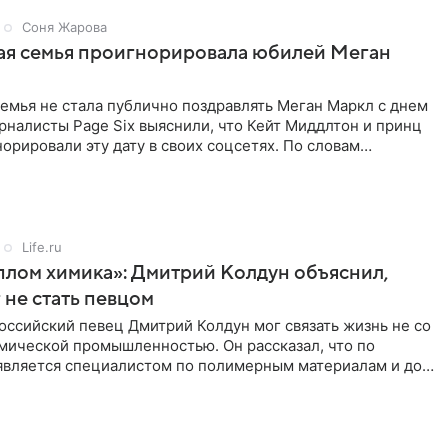
Соня Жарова
ая семья проигнорировала юбилей Меган
емья не стала публично поздравлять Меган Маркл с днем
налисты Page Six выяснили, что Кейт Миддлтон и принц
орировали эту дату в своих соцсетях. По словам
Life.ru
плом химика»: Дмитрий Колдун объяснил,
 не стать певцом
ссийский певец Дмитрий Колдун мог связать жизнь не со
имической промышленностью. Он рассказал, что по
является специалистом по полимерным материалам и до
альной