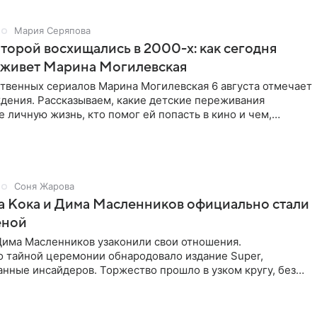
Мария Серяпова
оторой восхищались в 2000-х: как сегодня
 живет Марина Могилевская
ственных сериалов Марина Могилевская 6 августа отмечает
дения. Рассказываем, какие детские переживания
е личную жизнь, кто помог ей попасть в кино и чем,
Соня Жарова
а Кока и Дима Масленников официально стали
еной
Дима Масленников узаконили свои отношения.
 тайной церемонии обнародовало издание Super,
анные инсайдеров. Торжество прошло в узком кругу, без
широкой публики и