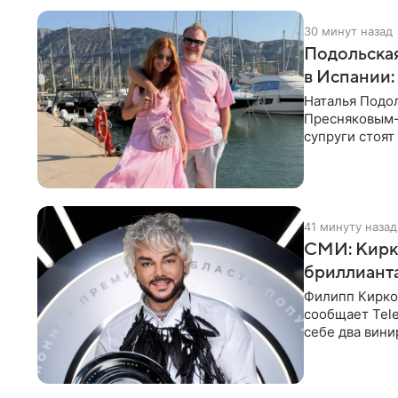
30 минут назад
Подольская
в Испании:
Наталья Подо
Пресняковым-м
супруги стоят
выбрала слит
41 минуту назад
СМИ: Кирко
бриллианта
Филипп Кирко
сообщает Tele
себе два вини
выложить за