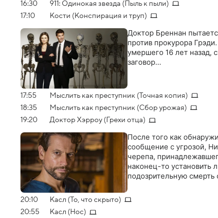
16:30
911: Одинокая звезда (Пыль к пыли)
17:10
Кости (Конспирация и труп)
Доктор Бреннан пытаетс
против прокурора Грэди.
умершего 16 лет назад, 
заговор…
17:55
Мыслить как преступник (Точная копия)
18:35
Мыслить как преступник (Сбор урожая)
19:20
Доктор Хэрроу (Грехи отца)
После того как обнаружи
сообщение с угрозой, Н
черепа, принадлежавшего
наконец-то установить л
подозрительную смерть с
20:10
Касл (То, что скрыто)
20:55
Касл (Нос)