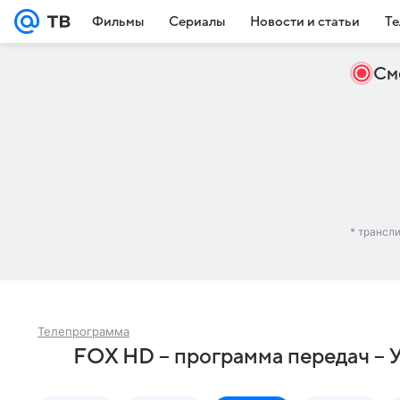
Фильмы
Сериалы
Новости и статьи
Те
См
* трансл
Телепрограмма
FOX HD – программа передач – 