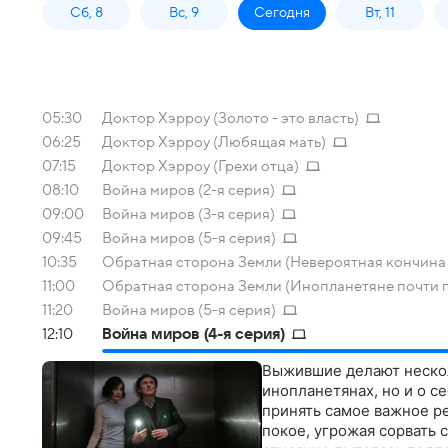
Сб, 8
Вс, 9
Сегодня
Вт, 11
05:30
Доктор Хэрроу (Золото - это власть)
06:25
Доктор Хэрроу (Любящая мать)
07:15
Доктор Хэрроу (Грехи отца)
08:10
Война миров (2-я серия)
09:00
Война миров (3-я серия)
09:45
Война миров (5-я серия)
10:35
Обратная сторона Земли (Невероятная кончина
11:00
Обратная сторона Земли (Инопланетяне почти 
11:20
Война миров (5-я серия)
12:10
Война миров (4-я серия)
Выжившие делают неско
инопланетянах, но и о с
принять самое важное ре
покое, угрожая сорвать 