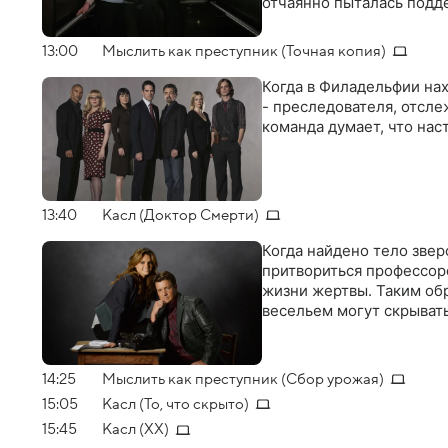
отчаянно пыталась подд
13:00
Мыслить как преступник (Точная копия)
Когда в Филадельфии нах
- преследователя, отсл
команда думает, что нас
13:40
Касл (Доктор Смерти)
Когда найдено тело звер
притвориться профессор
жизни жертвы. Таким обр
весельем могут скрыват
14:25
Мыслить как преступник (Сбор урожая)
15:05
Касл (То, что скрыто)
15:45
Касл (XX)