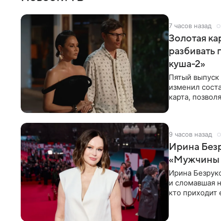
7 часов назад
Золотая кар
разбивать 
куша-2»
Пятый выпуск 
изменил соста
карта, позвол
местами.
9 часов назад
Ирина Безр
«Мужчины б
Ирина Безрук
и сломавшая н
кто приходит 