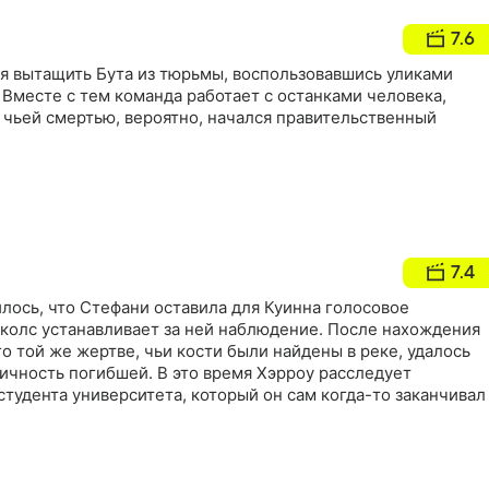
7.6
я вытащить Бута из тюрьмы, воспользовавшись уликами
 Вместе с тем команда работает с останками человека,
с чьей смертью, вероятно, начался правительственный
7.4
лось, что Стефани оставила для Куинна голосовое
иколс устанавливает за ней наблюдение. После нахождения
 той же жертве, чьи кости были найдены в реке, удалось
ичность погибшей. В это время Хэрроу расследует
тудента университета, который он сам когда-то заканчивал