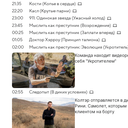
21:35
Кости (Копье в сердце)
22:20
Касл (Крутые парни)
23:00
911: Одинокая звезда (Ужасный холод)
23:45
Мыслить как преступник (Возрождение)
00:25
Мыслить как преступник (Заплати вперед)
01:05
Доктор Хэрроу (Принцип талиона)
02:00
Мыслить как преступник: Эволюция (Укротитель
Команда находит видеор
себя "Укротителем"
02:55
Следопыт (В диких условиях)
Колтэр отправляется в д
Рини. Самолет, которым 
клиентом на борту