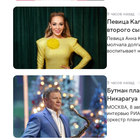
9 часов назад
Певица Кал
второго сы
Певица Анна 
молчала долги
воспитывает н
мечтала, что
9 часов назад
Бутман пла
Никарагуа
МОСКВА, 8 ав
интервью РИА 
оркестр плани
и Никарагуа.