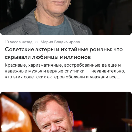
10 часов назад
Мария Владимирова
Советские актеры и их тайные романы: что
скрывали любимцы миллионов
Красивые, харизматичные, востребованные да еще и
надежные мужья и верные спутники — неудивительно,
что этих советских актеров обожали и уважали все
женщины большой страны, и наверняка не раз ставили
их в