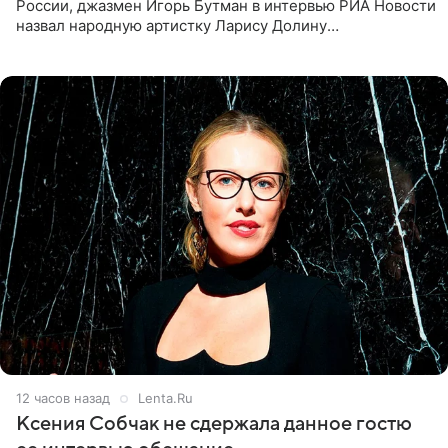
России, джазмен Игорь Бутман в интервью РИА Новости
назвал народную артистку Ларису Долину
великолепной певицей и рассказал о желании сделать с
ней новую совместную
12 часов назад
Lenta.Ru
Ксения Собчак не сдержала данное гостю