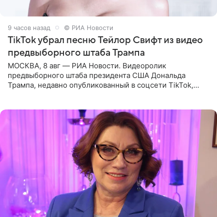
9 часов назад
© РИА Новости
TikTok убрал песню Тейлор Свифт из видео
предвыборного штаба Трампа
МОСКВА, 8 авг — РИА Новости. Видеоролик
предвыборного штаба президента США Дональда
Трампа, недавно опубликованный в соцсети TikTok,
остался без звуковой дорожки в виде песни August
(«Август») американской