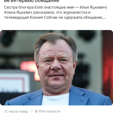
ее интервью обещание
Сестра блогера Exile (настоящее имя — Илья Яцкевич)
Алина Яцкевич рассказала, что журналистка и
телеведущая Ксения Собчак не сдержала обещание,
которое дала ему во время интервью с ним. Об этом она
заявила в
12 часов назад
© РИА Новости