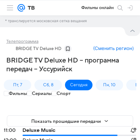
Фильмы онлайн
* транслируется московская сетка вещания
Телепрограмма
(
Сменить регион
)
BRIDGE TV Deluxe HD
BRIDGE TV Deluxe HD – программа
передач – Уссурийск
Пт, 7
Сб, 8
Сегодня
Пн, 10
Вт,
Фильмы
Сериалы
Спорт
Показать прошедшие передачи
11:00
Deluxe Music