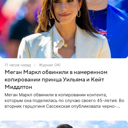
11 часов назад
Журнал OK!
Меган Маркл обвинили в намеренном
копировании принца Уильяма и Кейт
Миддлтон
Меган Маркл обвинили в копировании контента,
которым она поделилась по случаю своего 45-летия. Во
вторник герцогиня Сассекская опубликовала черно-
белую фотографию, на которой она прыгает в бассейн с
воздушными