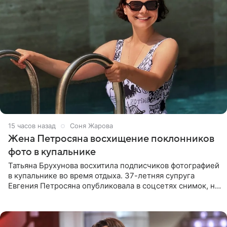
15 часов назад
Соня Жарова
Жена Петросяна восхищение поклонников
фото в купальнике
Татьяна Брухунова восхитила подписчиков фотографией
в купальнике во время отдыха. 37-летняя супруга
Евгения Петросяна опубликовала в соцсетях снимок, на
котором позирует у бассейна в белоснежном монокини
с