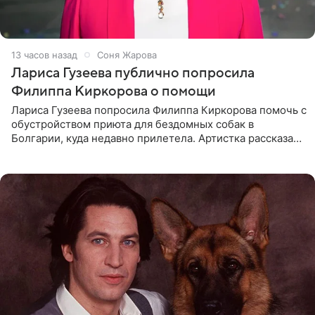
13 часов назад
Соня Жарова
Лариса Гузеева публично попросила
Филиппа Киркорова о помощи
Лариса Гузеева попросила Филиппа Киркорова помочь с
обустройством приюта для бездомных собак в
Болгарии, куда недавно прилетела. Артистка рассказала
о местных волонтерах, которые временно забирают
животных к