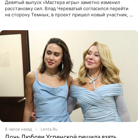
Девятый выпуск «Мастера игры» заметно изменил
расстановку сил. Влад Череватый согласился перейти
на сторону Темных, в проект пришел новый участник, а
Курбан Омаров и Анна Седокова оказались под таким
давлением.
8 часов назад
Lenta.Ru
Дочь Любови Успенской решила взять