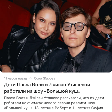
11 часов назад
Соня Жарова
Дети Павла Воли и Ляйсан Утяшевой
работали на шоу «Большой куш»
Павел Воля и Ляйсан Утяшева рассказали, что их дети
работали на съемках нового сезона реалити-шоу
«Большой куш». 13-летние Роберт и 11-летняя София