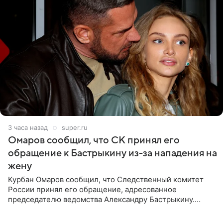
3 часа назад
super.ru
Омаров сообщил, что СК принял его
обращение к Бастрыкину из-за нападения на
жену
Курбан Омаров сообщил, что Следственный комитет
России принял его обращение, адресованное
председателю ведомства Александру Бастрыкину.
Бизнесмен опубликовал ответ Информационного
центра СК в личном блоге. В