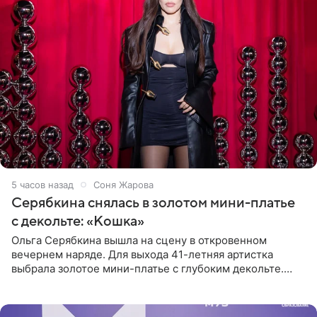
5 часов назад
Соня Жарова
Серябкина снялась в золотом мини-платье
с декольте: «Кошка»
Ольга Серябкина вышла на сцену в откровенном
вечернем наряде. Для выхода 41-летняя артистка
выбрала золотое мини-платье с глубоким декольте.
Дополнением к образу стали бежевые мюли. Стилисты
выпрямили волосы