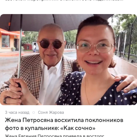
деталями личной встречи с герцогиней Сассекской,
пишет PageSix. По
3 часа назад
Соня Жарова
Жена Петросяна восхитила поклонников
фото в купальнике: «Как сочно»
Жена Евгения Петросяна привела в восторг