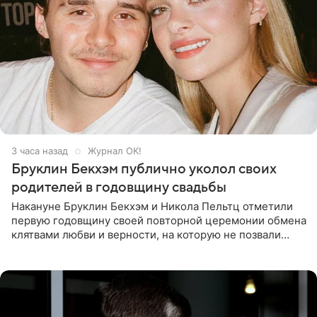
3 часа назад
Журнал OK!
Бруклин Бекхэм публично уколол своих
родителей в годовщину свадьбы
Накануне Бруклин Бекхэм и Никола Пельтц отметили
первую годовщину своей повторной церемонии обмена
клятвами любви и верности, на которую не позвали
никого из клана Бекхэм. По словам инсайдеров, пара
считает это