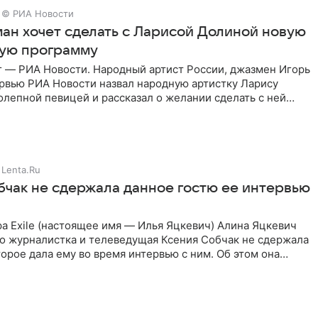
© РИА Новости
ман хочет сделать с Ларисой Долиной новую
ую программу
г — РИА Новости. Народный артист России, джазмен Игорь
ервью РИА Новости назвал народную артистку Ларису
лепной певицей и рассказал о желании сделать с ней
тную
Lenta.Ru
бчак не сдержала данное гостю ее интервью
а Exile (настоящее имя — Илья Яцкевич) Алина Яцкевич
то журналистка и телеведущая Ксения Собчак не сдержала
орое дала ему во время интервью с ним. Об этом она