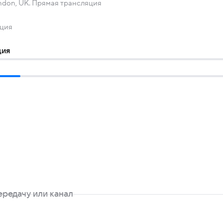
London, UK. Прямая трансляция
яция
ция