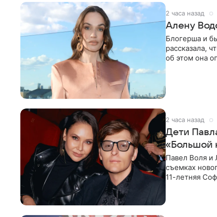
2 часа назад
Алену Вод
Блогерша и б
рассказала, ч
об этом она о
время отдыха
2 часа назад
Дети Павл
«Большой 
Павел Воля и 
съемках новог
11-летняя Соф
поработать