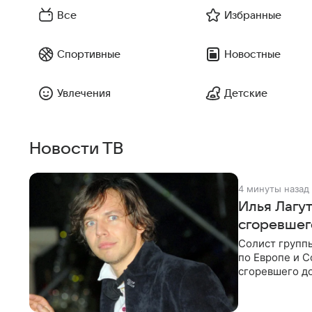
Все
Избранные
Спортивные
Новостные
Увлечения
Детские
Новости ТВ
4 минуты назад
Илья Лагу
сгоревшег
Солист групп
по Европе и 
сгоревшего до
Shot. В рамка