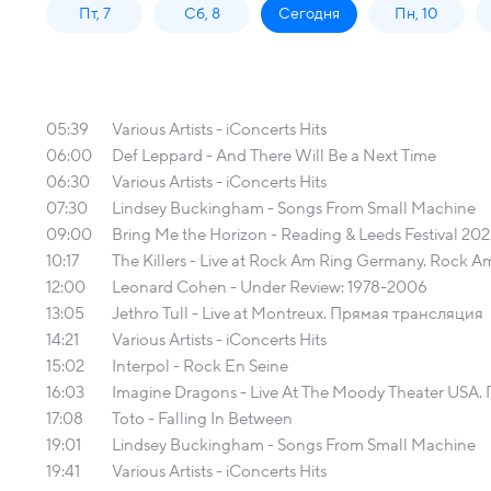
Пт, 7
Сб, 8
Сегодня
Пн, 10
05:39
Various Artists - iConcerts Hits
06:00
Def Leppard - And There Will Be a Next Time
06:30
Various Artists - iConcerts Hits
07:30
Lindsey Buckingham - Songs From Small Machine
09:00
Bring Me the Horizon - Reading & Leeds Festival 2
10:17
The Killers - Live at Rock Am Ring Germany. Rock 
12:00
Leonard Cohen - Under Review: 1978-2006
13:05
Jethro Tull - Live at Montreux. Прямая трансляция
14:21
Various Artists - iConcerts Hits
15:02
Interpol - Rock En Seine
16:03
Imagine Dragons - Live At The Moody Theater USA
17:08
Toto - Falling In Between
19:01
Lindsey Buckingham - Songs From Small Machine
19:41
Various Artists - iConcerts Hits