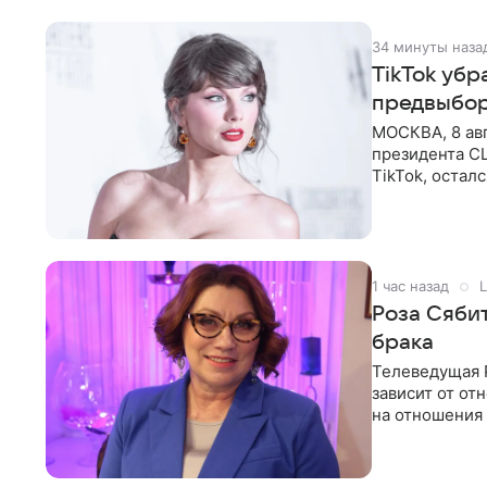
34 минуты наза
TikTok уб
предвыбор
МОСКВА, 8 ав
президента С
TikTok, остал
американской
1 час назад
L
Роза Сяби
брака
Телеведущая Р
зависит от о
на отношения
канала на