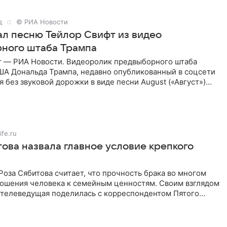
д
© РИА Новости
рал песню Тейлор Свифт из видео
ного штаба Трампа
г — РИА Новости. Видеоролик предвыборного штаба
ША Дональда Трампа, недавно опубликованный в соцсети
ся без звуковой дорожки в виде песни August («Август»)
ife.ru
това назвала главное условие крепкого
оза Сябитова считает, что прочность брака во многом
тношения человека к семейным ценностям. Своим взглядом
 телеведущая поделилась с корреспондентом Пятого