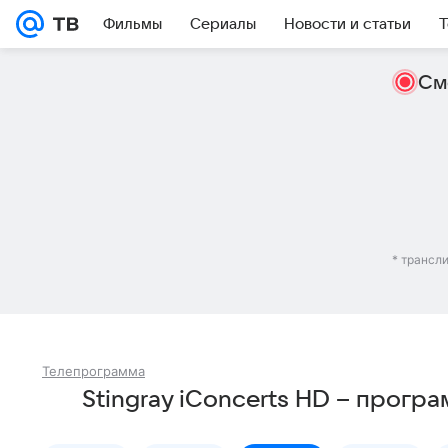
Фильмы
Сериалы
Новости и статьи
Т
См
* трансл
Телепрограмма
Stingray iConcerts HD – прогр