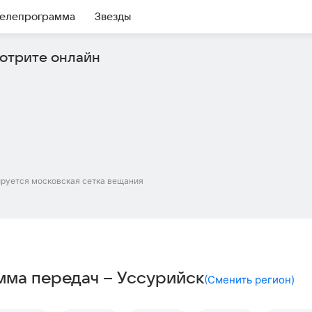
елепрограмма
Звезды
отрите онлайн
ируется московская сетка вещания
амма передач – Уссурийск
(
Сменить регион
)