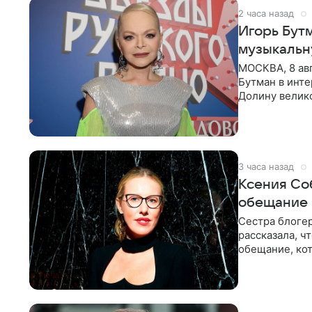
2 часа назад
Игорь Бут
музыкальн
МОСКВА, 8 ав
Бутман в инт
Долину велико
новую совмес
3 часа назад
Ксения Со
обещание
Сестра блогер
рассказала, ч
обещание, кот
заявила в