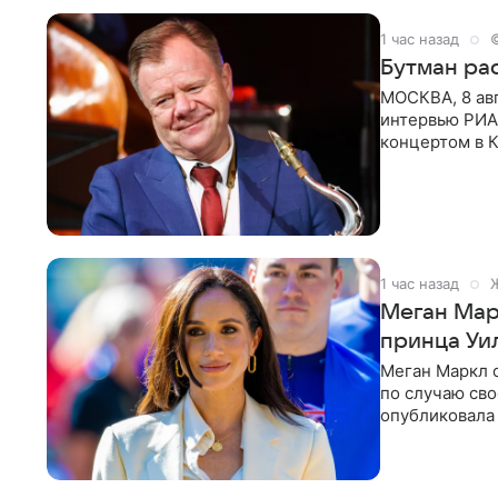
1 час назад
Бутман рас
МОСКВА, 8 ав
интервью РИА
концертом в К
друзья —
1 час назад
Меган Мар
принца Уи
Меган Маркл 
по случаю сво
опубликовала 
бассейн с во