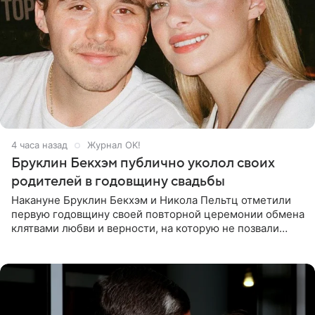
4 часа назад
Журнал OK!
Бруклин Бекхэм публично уколол своих
родителей в годовщину свадьбы
Накануне Бруклин Бекхэм и Никола Пельтц отметили
первую годовщину своей повторной церемонии обмена
клятвами любви и верности, на которую не позвали
никого из клана Бекхэм. По словам инсайдеров, пара
считает это