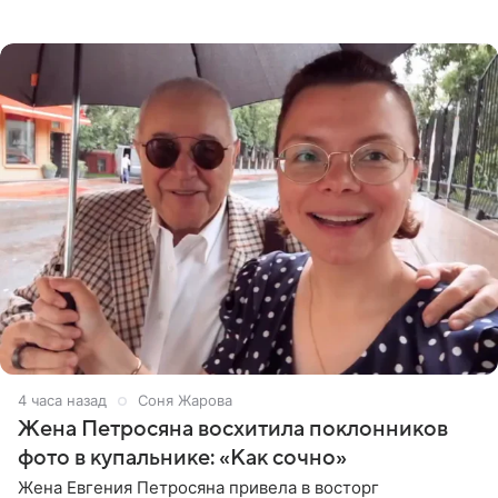
деталями личной встречи с герцогиней Сассекской,
пишет PageSix. По
4 часа назад
Соня Жарова
Жена Петросяна восхитила поклонников
фото в купальнике: «Как сочно»
Жена Евгения Петросяна привела в восторг