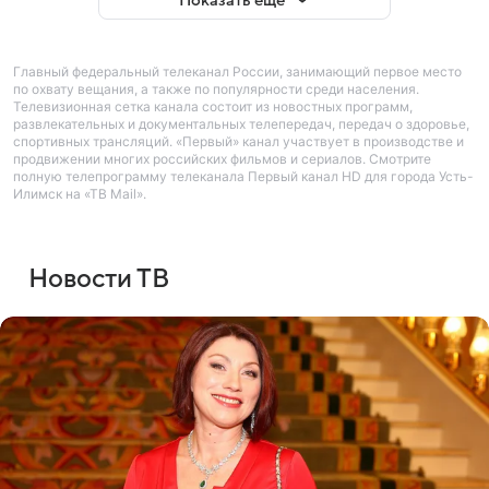
Показать еще
Главный федеральный телеканал России, занимающий первое место
по охвату вещания, а также по популярности среди населения.
Телевизионная сетка канала состоит из новостных программ,
развлекательных и документальных телепередач, передач о здоровье,
спортивных трансляций. «Первый» канал участвует в производстве и
продвижении многих российских фильмов и сериалов. Смотрите
полную телепрограмму телеканала Первый канал HD для города Усть-
Илимск на «ТВ Mail».
Новости ТВ