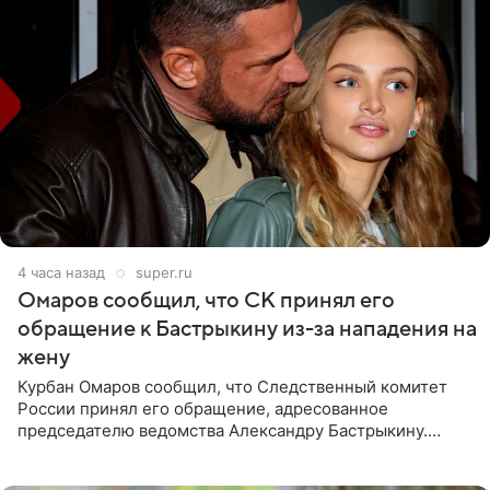
4 часа назад
super.ru
Омаров сообщил, что СК принял его
обращение к Бастрыкину из-за нападения на
жену
Курбан Омаров сообщил, что Следственный комитет
России принял его обращение, адресованное
председателю ведомства Александру Бастрыкину.
Бизнесмен опубликовал ответ Информационного
центра СК в личном блоге. В