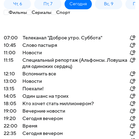
Чт, 6
Пт, 7
Сегодня
Вс, 9
Пн,
Фильмы
Сериалы
Спорт
07:00
Телеканал "Доброе утро. Суббота"
10:45
Слово пастыря
11:00
Новости
11:15
Специальный репортаж (Альфонсы. Ловушка
для одиноких сердец)
12:10
Вспомнить все
13:00
Новости
13:15
Поехали!
14:05
Один шанс на троих
18:05
Кто хочет стать миллионером?
19:00
Вечерние новости
19:20
Сегодня вечером
22:00
Время
22:35
Сегодня вечером