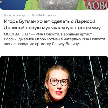
8 часов назад
© РИА Новости
Игорь Бутман хочет сделать с Ларисой
Долиной новую музыкальную программу
МОСКВА, 8 авг — РИА Новости. Народный артист
России, джазмен Игорь Бутман в интервью РИА Новости
назвал народную артистку Ларису Долину
великолепной певицей и рассказал о желании сделать с
ней новую совместную