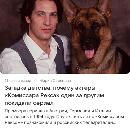
11 часов назад
Мария Серяпова
Загадка детства: почему актеры
«Комиссара Рекса» один за другим
покидали сериал
Премьера сериала в Австрии, Германии и Италии
состоялась в 1994 году. Спустя пять лет с «Комиссаром
Рексом» познакомили и российских телезрителей.
Необычайно умная собака мгновенно влюбляла в себя