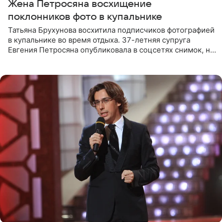
Жена Петросяна восхищение
поклонников фото в купальнике
Татьяна Брухунова восхитила подписчиков фотографией
в купальнике во время отдыха. 37-летняя супруга
Евгения Петросяна опубликовала в соцсетях снимок, на
котором позирует у бассейна в белоснежном монокини
с