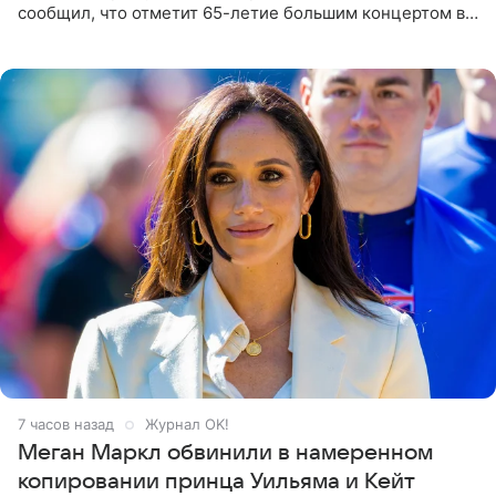
сообщил, что отметит 65-летие большим концертом в
Кремлевском дворце, а вместе с ним на сцену выйдут
его друзья —
7 часов назад
Журнал OK!
Меган Маркл обвинили в намеренном
копировании принца Уильяма и Кейт