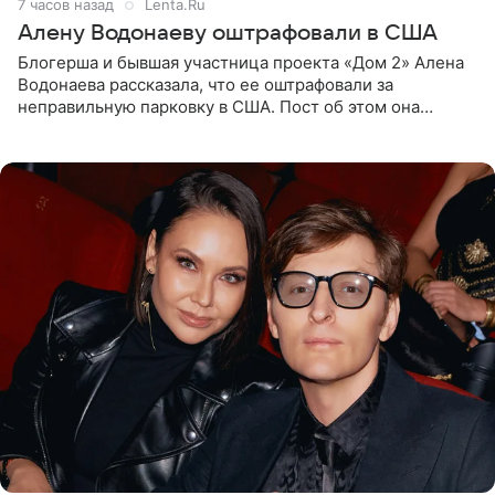
7 часов назад
Lenta.Ru
Алену Водонаеву оштрафовали в США
Блогерша и бывшая участница проекта «Дом 2» Алена
Водонаева рассказала, что ее оштрафовали за
неправильную парковку в США. Пост об этом она
опубликовала в своем Telegram-канале. Она заявила,
что во время отдыха