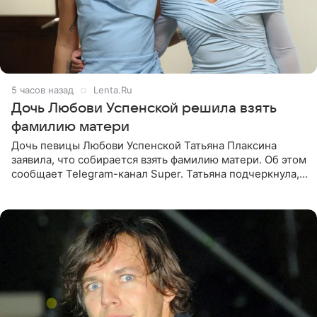
5 часов назад
Lenta.Ru
Дочь Любови Успенской решила взять
фамилию матери
Дочь певицы Любови Успенской Татьяна Плаксина
заявила, что собирается взять фамилию матери. Об этом
сообщает Telegram-канал Super. Татьяна подчеркнула,
что приняла решение о смене фамилии, поскольку
именно от