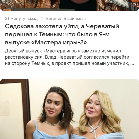
32 минуты назад
Евгения Башинская
Седокова захотела уйти, а Череватый
перешел к Темным: что было в 9-м
выпуске «Мастера игры-2»
Девятый выпуск «Мастера игры» заметно изменил
расстановку сил. Влад Череватый согласился перейти
на сторону Темных, в проект пришел новый участник, а
Курбан Омаров и Анна Седокова оказались под таким
давлением.