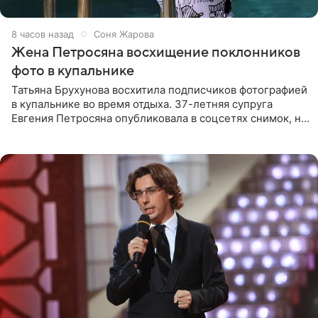
8 часов назад
Соня Жарова
Жена Петросяна восхищение поклонников
фото в купальнике
Татьяна Брухунова восхитила подписчиков фотографией
в купальнике во время отдыха. 37-летняя супруга
Евгения Петросяна опубликовала в соцсетях снимок, на
котором позирует у бассейна в белоснежном монокини
с