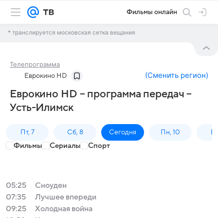
Фильмы онлайн
* транслируется московская сетка вещания
Телепрограмма
(
Сменить регион
)
Еврокино HD
Еврокино HD – программа передач –
Усть-Илимск
Пт, 7
Сб, 8
Сегодня
Пн, 10
Вт,
Фильмы
Сериалы
Спорт
05:25
Сноуден
07:35
Лучшее впереди
09:25
Холодная война