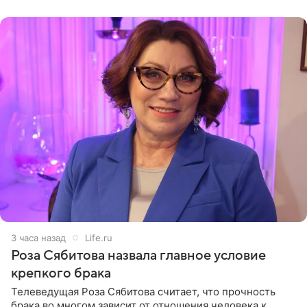
(«Август») американской
3 часа назад
Life.ru
Роза Сябитова назвала главное условие
крепкого брака
Телеведущая Роза Сябитова считает, что прочность
брака во многом зависит от отношения человека к