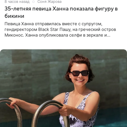
8 часов назад
Соня Жарова
35-летняя певица Ханна показала фигуру в
бикини
Певица Ханна отправилась вместе с супругом,
гендиректором Black Star Пашу, на греческий остров
Миконос. Ханна опубликовала селфи в зеркале и
призналась, что сейчас особенно довольна собой. По
словам певицы, она