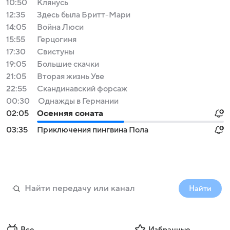
10:50
Клянусь
12:35
Здесь была Бритт-Мари
14:05
Война Люси
15:55
Герцогиня
17:30
Свистуны
19:05
Большие скачки
21:05
Вторая жизнь Уве
22:55
Скандинавский форсаж
00:30
Однажды в Германии
02:05
Осенняя соната
03:35
Приключения пингвина Пола
Найти
Все
Избранные