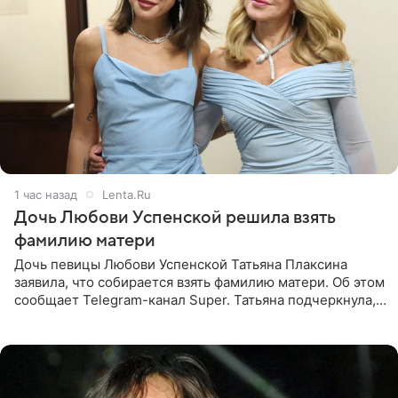
1 час назад
Lenta.Ru
Дочь Любови Успенской решила взять
фамилию матери
Дочь певицы Любови Успенской Татьяна Плаксина
заявила, что собирается взять фамилию матери. Об этом
сообщает Telegram-канал Super. Татьяна подчеркнула,
что приняла решение о смене фамилии, поскольку
именно от