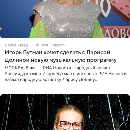
4 часа назад
© РИА Новости
Игорь Бутман хочет сделать с Ларисой
Долиной новую музыкальную программу
МОСКВА, 8 авг — РИА Новости. Народный артист
России, джазмен Игорь Бутман в интервью РИА Новости
назвал народную артистку Ларису Долину
великолепной певицей и рассказал о желании сделать с
ней новую совместную