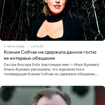
5 часов назад
Lenta.Ru
Ксения Собчак не сдержала данное гостю
ее интервью обещание
Сестра блогера Exile (настоящее имя — Илья Яцкевич)
Алина Яцкевич рассказала, что журналистка и
телеведущая Ксения Собчак не сдержала обещание,
которое дала ему во время интервью с ним. Об этом она
заявила в