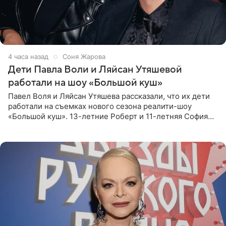
4 часа назад
Соня Жарова
Дети Павла Воли и Ляйсан Утяшевой
работали на шоу «Большой куш»
Павел Воля и Ляйсан Утяшева рассказали, что их дети
работали на съемках нового сезона реалити-шоу
«Большой куш». 13-летние Роберт и 11-летняя София
отправились вместе с родителями в Таиланд и успели
поработать