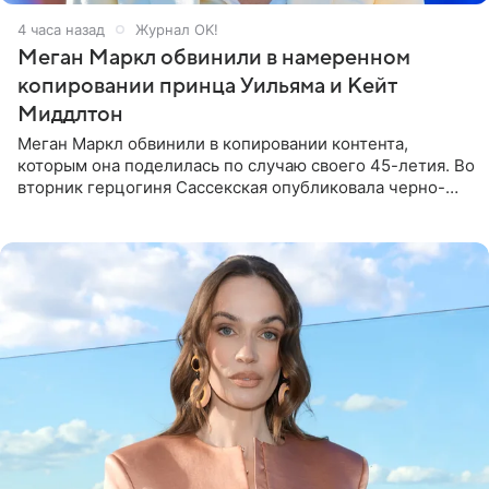
4 часа назад
Журнал OK!
Меган Маркл обвинили в намеренном
копировании принца Уильяма и Кейт
Миддлтон
Меган Маркл обвинили в копировании контента,
которым она поделилась по случаю своего 45-летия. Во
вторник герцогиня Сассекская опубликовала черно-
белую фотографию, на которой она прыгает в бассейн с
воздушными