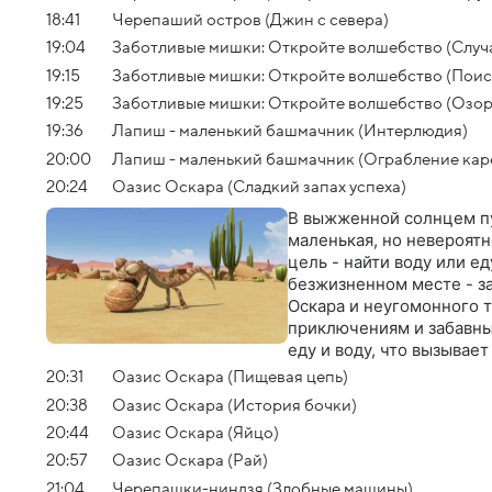
18:41
Черепаший остров (Джин с севера)
19:04
Заботливые мишки: Откройте волшебство (Случа
19:15
Заботливые мишки: Откройте волшебство (Поис
19:25
Заботливые мишки: Откройте волшебство (Озор
19:36
Лапиш - маленький башмачник (Интерлюдия)
20:00
Лапиш - маленький башмачник (Ограбление кар
20:24
Оазис Оскара (Сладкий запах успеха)
В выжженной солнцем пу
маленькая, но невероят
цель - найти воду или ед
безжизненном месте - за
Оскара и неугомонного 
приключениям и забавным
еду и воду, что вызывае
ящерицы и ее глуповатых
20:31
Оазис Оскара (Пищевая цепь)
эпизод наполнен динами
20:38
Оазис Оскара (История бочки)
мультсериале в формате 
20:44
Оазис Оскара (Яйцо)
противостоит хитрости и
приключений и юмора
20:57
Оазис Оскара (Рай)
21:04
Черепашки-ниндзя (Злобные машины)