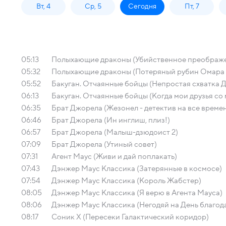
Вт, 4
Ср, 5
Сегодня
Пт, 7
05:13
Полыхающие драконы (Убийственное преображе
05:32
Полыхающие драконы (Потеряный рубин Омара Ру
05:52
Бакуган. Отчаянные бойцы (Непростая схватка 
06:13
Бакуган. Отчаянные бойцы (Когда мои друзья со
06:35
Брат Джорела (Жезонел - детектив на все време
06:46
Брат Джорела (Ин инглиш, плиз!)
06:57
Брат Джорела (Малыш-дзюдоист 2)
07:09
Брат Джорела (Утиный совет)
07:31
Агент Маус (Живи и дай поплакать)
07:43
Дэнжер Маус Классика (Затерянные в космосе)
07:54
Дэнжер Маус Классика (Король Жабстер)
08:05
Дэнжер Маус Классика (Я верю в Агента Мауса)
08:06
Дэнжер Маус Классика (Негодяй на День благод
08:17
Соник Х (Пересеки Галактический коридор)