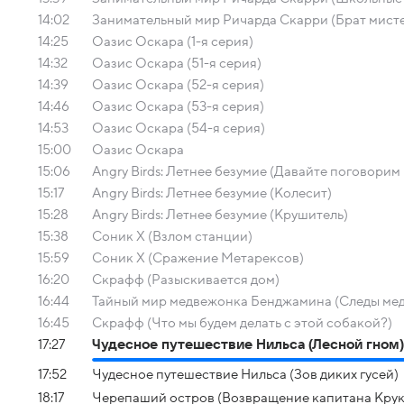
14:02
Занимательный мир Ричарда Скарри (Брат мист
14:25
Оазис Оскара (1-я серия)
14:32
Оазис Оскара (51-я серия)
14:39
Оазис Оскара (52-я серия)
14:46
Оазис Оскара (53-я серия)
14:53
Оазис Оскара (54-я серия)
15:00
Оазис Оскара
15:06
Angry Birds: Летнее безумие (Давайте поговорим
15:17
Angry Birds: Летнее безумие (Колесит)
15:28
Angry Birds: Летнее безумие (Крушитель)
15:38
Соник Х (Взлом станции)
15:59
Соник Х (Сражение Метарексов)
16:20
Скрафф (Разыскивается дом)
16:44
Тайный мир медвежонка Бенджамина (Следы ме
16:45
Скрафф (Что мы будем делать с этой собакой?)
17:27
Чудесное путешествие Нильса (Лесной гном)
17:52
Чудесное путешествие Нильса (Зов диких гусей)
18:17
Черепаший остров (Возвращение капитана Крук