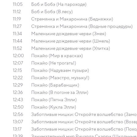
11:05
Боб и Бобэ (На пароходе)
11:12
Боб и Бобэ (В лесу)
11:19
Стремянка и Макаронина (Бедняжки)
11:27
Стремянка и Макаронина (Водные процедуры)
11:34
Маленькие дождевые черви (Змея)
11:44
Маленькие дождевые черви (Шмель)
11:52
Маленькие дождевые черви (Улитка)
12:00
Покайо (Мир в красках)
12:07
Покайо (Не трогать!)
12:15
Покайо (Надуваем пузыри)
12:22
Покайо (Маэстро, музыку!)
12:29
Покайо (Барабанщик)
12:36
Покайо (В погоне за Элли)
12:43
Покайо (Пятна Элли)
12:50
Покайо (Кукла Элли)
12:56
Заботливые мишки: Откройте волшебство (Замо
13:07
Заботливые мишки: Откройте волшебство (Возв
13:17
Заботливые мишки: Откройте волшебство (Похо
13:39
Занимательный мир Ричарда Скарри (Школьные