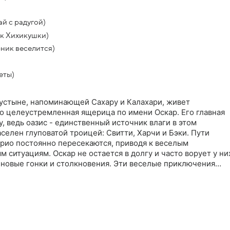
й с радугой)
к Хихикушки)
ник веселится)
еты)
стыне, напоминающей Сахару и Калахари, живет
но целеустремленная ящерица по имени Оскар. Его главная
у, ведь оазис - единственный источник влаги в этом
селен глуповатой троицей: Свитти, Харчи и Бэки. Пути
трио постоянно пересекаются, приводя к веселым
 ситуациям. Оскар не остается в долгу и часто ворует у ни
т новые гонки и столкновения. Эти веселые приключения
 соперников не дадут зрителям заскучать, ведь каждый
кой, комедией и неожиданными поворотами. В этом
3D показана история выживания, где упорство Оскара
 глупости его соперников, создавая идеальный баланс