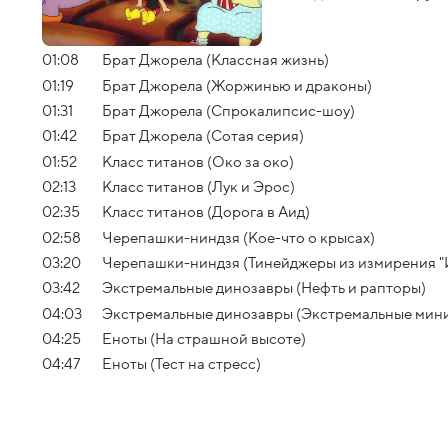
01:08
Брат Джорела (Классная жизнь)
01:19
Брат Джорела (Жоржинью и драконы)
01:31
Брат Джорела (Спрокалипсис-шоу)
01:42
Брат Джорела (Сотая серия)
01:52
Класс титанов (Око за око)
02:13
Класс титанов (Лук и Эрос)
02:35
Класс титанов (Дорога в Аид)
02:58
Черепашки-ниндзя (Кое-что о крысах)
03:20
Черепашки-ниндзя (Тинейджеры из измирения "
03:42
Экстремальные динозавры (Нефть и рапторы)
04:03
Экстремальные динозавры (Экстремальные мин
04:25
Еноты (На страшной высоте)
04:47
Еноты (Тест на стресс)