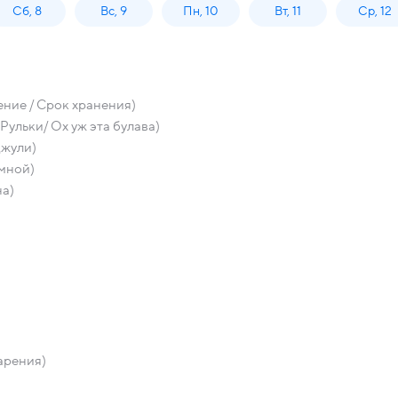
Сб, 8
Вс, 9
Пн, 10
Вт, 11
Ср, 12
ние / Срок хранения)
льки/ Ох уж эта булава)
Джули)
 мной)
на)
арения)