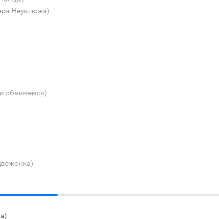
ера Неуклюжа)
 и обнимемся)
двежонка)
а)