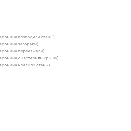
аронина возводили стены)
аронина загорали)
аронина переезжали)
аронина смастерили крышу)
аронина красили стены)