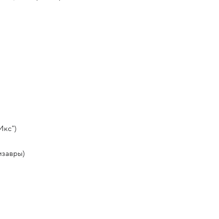
Икс")
изавры)