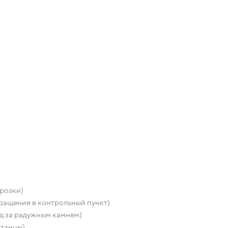
розки)
ращение в контрольный пункт)
д за радужным камнем)
 танцы)