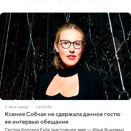
великолепной певицей и рассказал о желании сделать с
ней новую совместную
2 часа назад
Lenta.Ru
Ксения Собчак не сдержала данное гостю
ее интервью обещание
Сестра блогера Exile (настоящее имя — Илья Яцкевич)