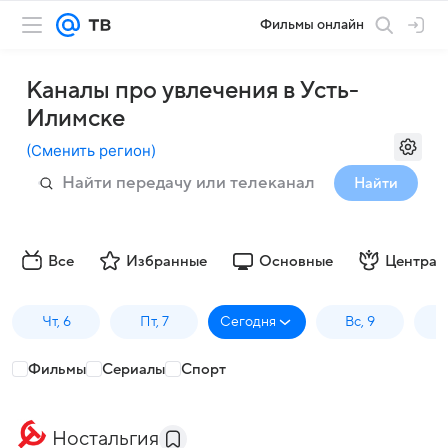
Фильмы онлайн
Каналы про увлечения в Усть-
Илимске
(
Сменить регион
)
Найти
Все
Избранные
Основные
Централ
Чт, 6
Пт, 7
Сегодня
Вс, 9
П
Фильмы
Сериалы
Спорт
Ностальгия