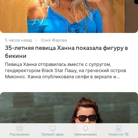
5 часов назад
Соня Жарова
35-летняя певица Ханна показала фигуру в
бикини
Певица Ханна отправилась вместе с супругом,
гендиректором Black Star Пашу, на греческий остров
Миконос. Ханна опубликовала селфи в зеркале и
призналась, что сейчас особенно довольна собой. По
словам певицы, она
Расписание
Прямой эфир
Напоминания
Новости ТВ