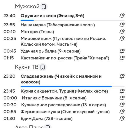
Мужской
23:40
Оружие из кино (Эпизод 3-й)
23:55
Наша марка (Табасаранские ковры)
00:10
Моторы (Тесла)
00:25
Мировой вояж (Путешествие по России.
Кольский летом. Часть 1-я)
00:45
Удачная рыбалка (9-я серия)
01:15
Кастомайзинг по-русски (Трайк "Химера")
Кухня ТВ
23:20
Сладкая жизнь (Чизкейк с малиной и
кокосом)
23:45
Кухня с акцентом. Турция (Феллах кефте)
00:00
Италия с Боначини (8-я серия)
00:30
Кулинарное расследование (13-я серия)
00:55
Фермерская кухня (Очень вкусный гуляш)
01:30
Едим Дома (728-я серия)
Авто Плюс