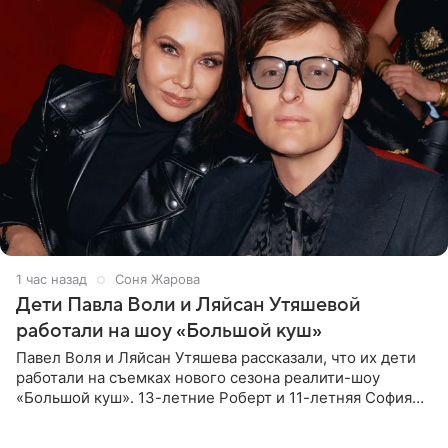
1 час назад
Соня Жарова
Дети Павла Воли и Ляйсан Утяшевой
работали на шоу «Большой куш»
Павел Воля и Ляйсан Утяшева рассказали, что их дети
работали на съемках нового сезона реалити-шоу
«Большой куш». 13-летние Роберт и 11-летняя София
отправились вместе с родителями в Таиланд и успели
поработать