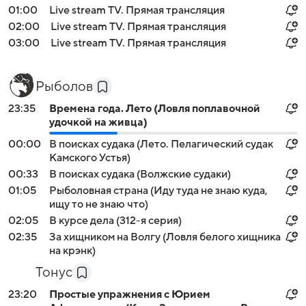
01:00
Live stream TV. Прямая трансляция
02:00
Live stream TV. Прямая трансляция
03:00
Live stream TV. Прямая трансляция
Рыболов
23:35
Времена года. Лето (Ловля поплавочной
удочкой на живца)
00:00
В поисках судака (Лето. Пелагический судак
Камского Устья)
00:33
В поисках судака (Волжские судаки)
01:05
Рыболовная страна (Иду туда не знаю куда,
ищу то не знаю что)
02:05
В курсе дела (312-я серия)
02:35
За хищником на Волгу (Ловля белого хищника
на крэнк)
Тонус
23:20
Простые упражнения с Юрием