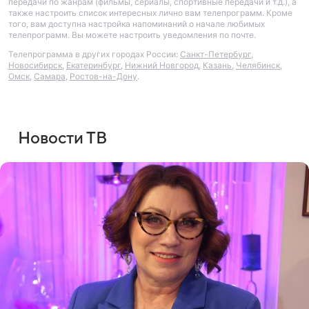
передачи по жанрам (фильмы, сериалы, спортивные передачи и т.д.), а
также настроить список интересных лично вам телепрограмм. Кроме
того, вам доступна настройка напоминаний о начале любимых
телепрограмм. Вы можете настроить уведомления по почте.
Телепрограмма в других городах России:
Санкт-Петербург
,
Новосибирск
,
Екатеринбург
,
Нижний Новгород
,
Казань
,
Челябинск
,
Омск
,
Самара
,
Ростов-на-Дону
.
Новости ТВ