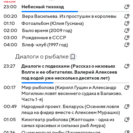
23:00
Небесный тихоход
00:20
Вера Васильева. Из простушек в королевы
01:10
Фотоальбом (Юлия Гусмана)
02:00
Было время (2009 год)
03:00
Рожденные в СССР
04:00
Блеф-клуб (1997 год)
Диалоги о рыбалке
23:27
Диалоги с подвохами (Рассказ о низовьях
Волги и ее обитателях. Валерий Алексеев
под водой уже несколько десятков лет)
00:17
Мир рыболова (Кирилл Гущин и Александр
Могилкин ловят весеннего судака в Балаково.
Часть 1-я)
00:49
Народный проект. Беларусь (Осенняя ловля
леща на фидер вместе с Алексеем Мурашко)
01:05
Кинотеатр рыболова (Желтощек - одна из
самых красивых и сильных рыб Амура)
01:36
О чем молчат рыбы (Занимательная