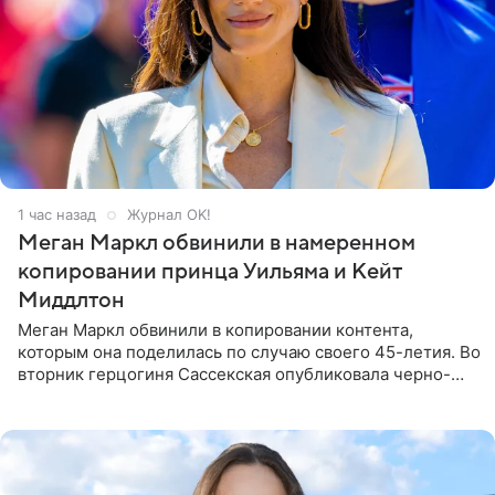
1 час назад
Журнал OK!
Меган Маркл обвинили в намеренном
копировании принца Уильяма и Кейт
Миддлтон
Меган Маркл обвинили в копировании контента,
которым она поделилась по случаю своего 45-летия. Во
вторник герцогиня Сассекская опубликовала черно-
белую фотографию, на которой она прыгает в бассейн с
воздушными