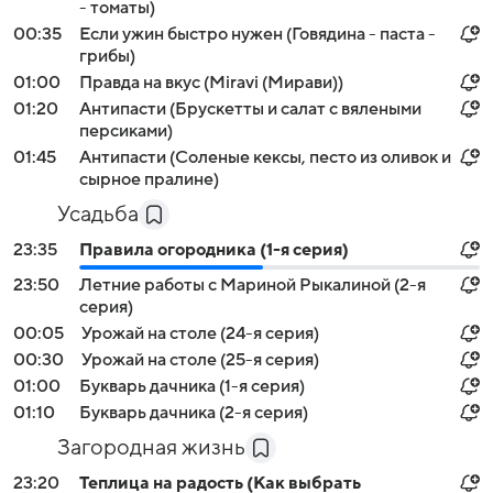
- томаты)
00:35
Если ужин быстро нужен (Говядина - паста -
грибы)
01:00
Правда на вкус (Miravi (Мирави))
01:20
Антипасти (Брускетты и салат с вялеными
персиками)
01:45
Антипасти (Соленые кексы, песто из оливок и
сырное пралине)
Усадьба
23:35
Правила огородника (1-я серия)
23:50
Летние работы с Мариной Рыкалиной (2-я
серия)
00:05
Урожай на столе (24-я серия)
00:30
Урожай на столе (25-я серия)
01:00
Букварь дачника (1-я серия)
01:10
Букварь дачника (2-я серия)
Загородная жизнь
23:20
Теплица на радость (Как выбрать