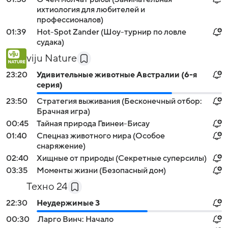
ихтиология для любителей и
профессионалов)
01:39
Hot-Spot Zander (Шоу-турнир по ловле
судака)
viju Nature
23:20
Удивительные животные Австралии (6-я
серия)
23:50
Стратегия выживания (Бесконечный отбор:
Брачная игра)
00:45
Тайная природа Гвинеи-Бисау
01:40
Спецназ животного мира (Особое
снаряжение)
02:40
Хищные от природы (Секретные суперсилы)
03:35
Моменты жизни (Безопасный дом)
Техно 24
22:30
Неудержимые 3
00:30
Ларго Винч: Начало