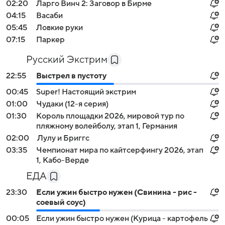
02:20
Ларго Винч 2: Заговор в Бирме
04:15
Васаби
05:45
Ловкие руки
07:15
Паркер
Русский Экстрим
22:55
Выстрел в пустоту
00:45
Super! Настоящий экстрим
01:00
Чудаки (12-я серия)
01:30
Король площадки 2026, мировой тур по
пляжному волейболу, этап 1, Германия
02:00
Лулу и Бриггс
03:35
Чемпионат мира по кайтсерфингу 2026, этап
1, Кабо-Верде
ЕДА
23:30
Если ужин быстро нужен (Свинина - рис -
соевый соус)
00:05
Если ужин быстро нужен (Курица - картофель