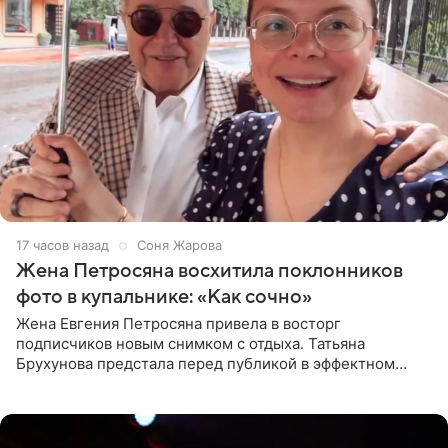
17 часов назад
Соня Жарова
Жена Петросяна восхитила поклонников
фото в купальнике: «Как сочно»
Жена Евгения Петросяна привела в восторг
подписчиков новым снимком с отдыха. Татьяна
Брухунова предстала перед публикой в эффектном
черно-сиреневом монокини, позируя прямо в бассейне.
«Ох, как сочно», «Татьяна,