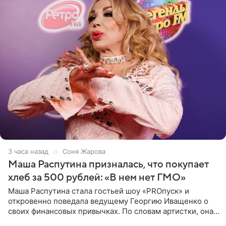
3 часа назад
Соня Жарова
Маша Распутина призналась, что покупает
хлеб за 500 рублей: «В нем нет ГМО»
Маша Распутина стала гостьей шоу «PROпуск» и
откровенно поведала ведущему Георгию Иващенко о
своих финансовых привычках. По словам артистки, она
давно перестала следить за тратами и может позволить