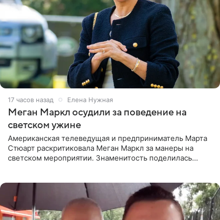
17 часов назад
Елена Нужная
Меган Маркл осудили за поведение на
светском ужине
Американская телеведущая и предприниматель Марта
Стюарт раскритиковала Меган Маркл за манеры на
светском мероприятии. Знаменитость поделилась
деталями личной встречи с герцогиней Сассекской,
пишет PageSix. По