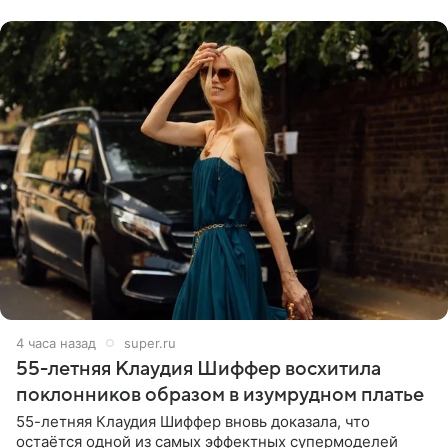
себе жить,
4 часа назад
super.ru
55-летняя Клаудия Шиффер восхитила
поклонников образом в изумрудном платье
55-летняя Клаудия Шиффер вновь доказала, что
остаётся одной из самых эффектных супермоделей