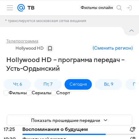
Фильмы онлайн
* транслируется московская сетка вещания
Телепрограмма
(
Сменить регион
)
Hollywood HD
Hollywood HD – программа передач –
Усть-Ордынский
Чт, 6
Пт, 7
Сегодня
Вс, 9
Пн,
Фильмы
Сериалы
Спорт
Показать прошедшие передачи
17:25
Воспоминания о будущем