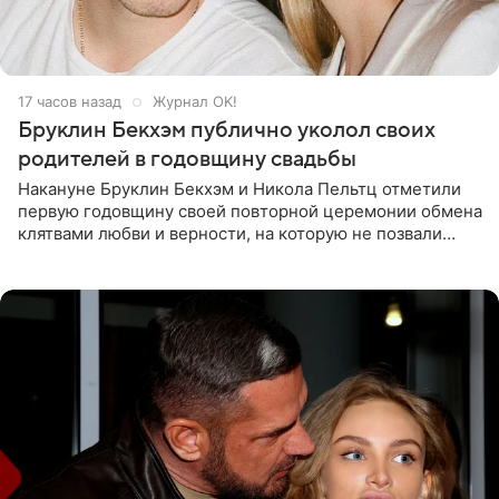
17 часов назад
Журнал OK!
Бруклин Бекхэм публично уколол своих
родителей в годовщину свадьбы
Накануне Бруклин Бекхэм и Никола Пельтц отметили
первую годовщину своей повторной церемонии обмена
клятвами любви и верности, на которую не позвали
никого из клана Бекхэм. По словам инсайдеров, пара
считает это