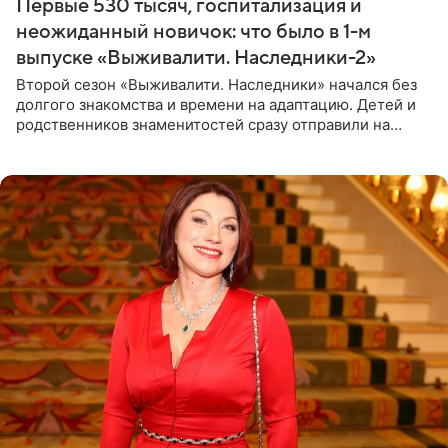
Первые 530 тысяч, госпитализация и
неожиданный новичок: что было в 1-м
выпуске «Выживалити. Наследники-2»
Второй сезон «Выживалити. Наследники» начался без
долгого знакомства и времени на адаптацию. Детей и
родственников знаменитостей сразу отправили на
тяжелое испытание, а уже через несколько дней в
лагере