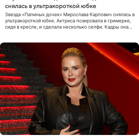
снялась в ультракороткой юбке
Звезда «Папиных дочек» Мирослава Карпович снялась в
ультракороткой юбке. Актриса позировала в гримерке,
сидя в кресле, и сделала несколько селфи. Кадры она
опубликовала на личной странице в социальной сети.