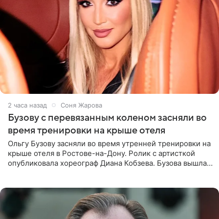
2 часа назад
Соня Жарова
Бузову с перевязанным коленом засняли во
время тренировки на крыше отеля
Ольгу Бузову засняли во время утренней тренировки на
крыше отеля в Ростове-на-Дону. Ролик с артисткой
опубликовала хореограф Диана Кобзева. Бузова вышла
на занятие спортом в 32-градусную жару ранним утром,