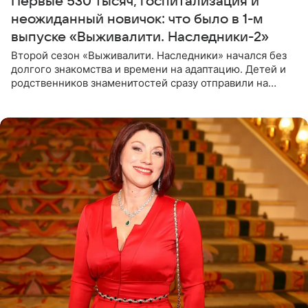
Первые 530 тысяч, госпитализация и
неожиданный новичок: что было в 1-м
выпуске «Выживалити. Наследники-2»
Второй сезон «Выживалити. Наследники» начался без
долгого знакомства и времени на адаптацию. Детей и
родственников знаменитостей сразу отправили на
тяжелое испытание, а уже через несколько дней в
лагере