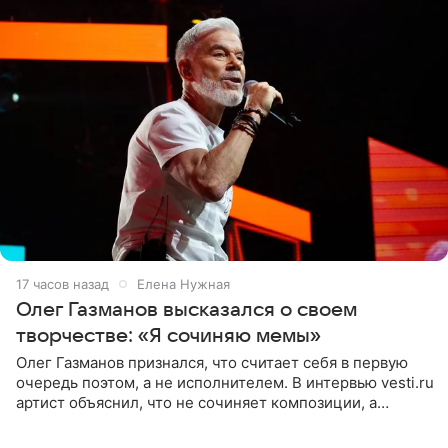
17 часов назад
Елена Нужная
Олег Газманов высказался о своем
творчестве: «Я сочиняю мемы»
Олег Газманов признался, что считает себя в первую
очередь поэтом, а не исполнителем. В интервью vesti.ru
артист объяснил, что не сочиняет композиции, а
позволяет им появляться через себя. По словам
музыканта,