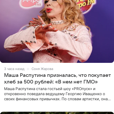
3 часа назад
Соня Жарова
Маша Распутина призналась, что покупает
хлеб за 500 рублей: «В нем нет ГМО»
Маша Распутина стала гостьей шоу «PROпуск» и
откровенно поведала ведущему Георгию Иващенко о
своих финансовых привычках. По словам артистки, она
давно перестала следить за тратами и может позволить
себе жить,