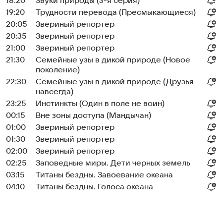
18:20
Звуки природы (3-я серия)
19:20
Трудности перевода (Пресмыкающиеся)
20:05
Звериный репортер
20:35
Звериный репортер
21:00
Звериный репортер
21:30
Семейные узы в дикой природе (Новое
поколение)
22:30
Семейные узы в дикой природе (Друзья
навсегда)
23:25
Инстинкты (Один в поле не воин)
00:15
Вне зоны доступа (Мандычан)
01:00
Звериный репортер
01:30
Звериный репортер
02:00
Звериный репортер
02:25
Заповедные миры. Дети черных земель
03:15
Титаны бездны. Завоевание океана
04:10
Титаны бездны. Голоса океана