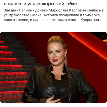
снялась в ультракороткой юбке
Звезда «Папиных дочек» Мирослава Карпович снялась в
ультракороткой юбке. Актриса позировала в гримерке,
сидя в кресле, и сделала несколько селфи. Кадры она
опубликовала на личной странице в социальной сети.