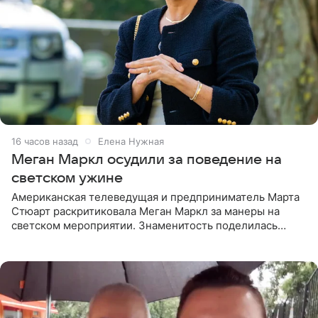
16 часов назад
Елена Нужная
Меган Маркл осудили за поведение на
светском ужине
Американская телеведущая и предприниматель Марта
Стюарт раскритиковала Меган Маркл за манеры на
светском мероприятии. Знаменитость поделилась
деталями личной встречи с герцогиней Сассекской,
пишет PageSix. По