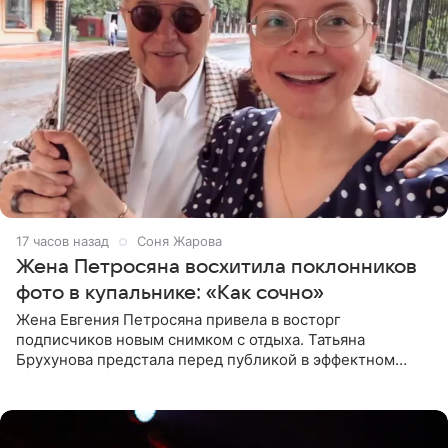
17 часов назад
Соня Жарова
Жена Петросяна восхитила поклонников
фото в купальнике: «Как сочно»
Жена Евгения Петросяна привела в восторг
подписчиков новым снимком с отдыха. Татьяна
Брухунова предстала перед публикой в эффектном
черно-сиреневом монокини, позируя прямо в бассейне.
«Ох, как сочно», «Татьяна,