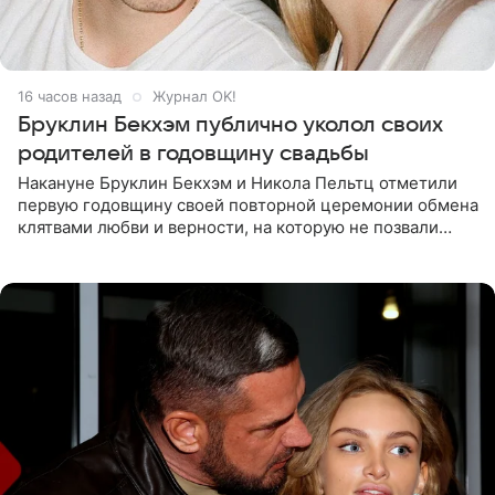
16 часов назад
Журнал OK!
Бруклин Бекхэм публично уколол своих
родителей в годовщину свадьбы
Накануне Бруклин Бекхэм и Никола Пельтц отметили
первую годовщину своей повторной церемонии обмена
клятвами любви и верности, на которую не позвали
никого из клана Бекхэм. По словам инсайдеров, пара
считает это