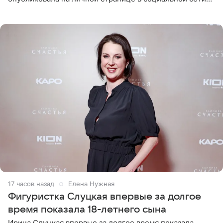
снимки из спортзала. На кадрах артистка позирует в
красном
17 часов назад
Елена Нужная
Фигуристка Слуцкая впервые за долгое
время показала 18-летнего сына
Ирина Слуцкая впервые за долгое время показала