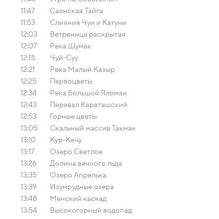
11:47
Саянская Тайга
11:53
Слияние Чуи и Катуни
12:03
Ветреница раскрытая
12:07
Река Шумак
12:15
Чуй-Суу
12:21
Река Малый Казыр
12:25
Первоцветы
12:34
Река Большой Яломан
12:43
Перевал Караташский
12:53
Горные цветы
13:05
Скальный массив Такмак
13:10
Кур-Кечу
13:17
Озеро Светлое
13:26
Долина вечного льда
13:35
Озеро Апрелька
13:39
Изумрудные озера
13:48
Менский каскад
13:54
Высокогорный водопад