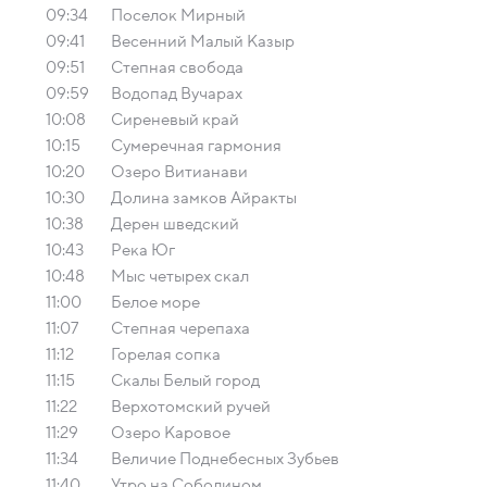
09:34
Поселок Мирный
09:41
Весенний Малый Казыр
09:51
Степная свобода
09:59
Водопад Вучарах
10:08
Сиреневый край
10:15
Сумеречная гармония
10:20
Озеро Витианави
10:30
Долина замков Айракты
10:38
Дерен шведский
10:43
Река Юг
10:48
Мыс четырех скал
11:00
Белое море
11:07
Cтепная черепаха
11:12
Горелая сопка
11:15
Скалы Белый город
11:22
Верхотомский ручей
11:29
Озеро Каровое
11:34
Величие Поднебесных Зубьев
11:40
Утро на Соболином