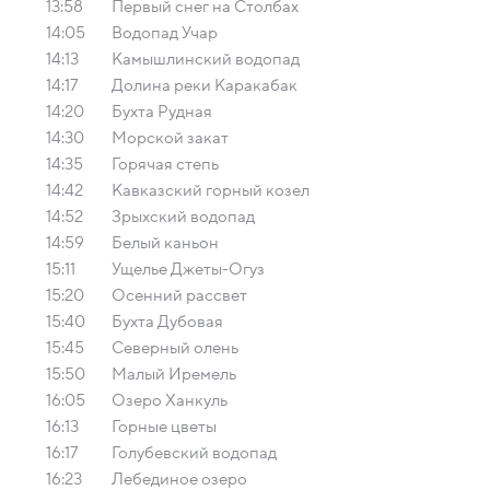
13:58
Первый снег на Столбах
14:05
Водопад Учар
14:13
Камышлинский водопад
14:17
Долина реки Каракабак
14:20
Бухта Рудная
14:30
Морской закат
14:35
Горячая степь
14:42
Кавказский горный козел
14:52
Зрыхский водопад
14:59
Белый каньон
15:11
Ущелье Джеты-Огуз
15:20
Осенний рассвет
15:40
Бухта Дубовая
15:45
Северный олень
15:50
Малый Иремель
16:05
Озеро Ханкуль
16:13
Горные цветы
16:17
Голубевский водопад
16:23
Лебединое озеро