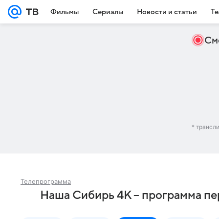
Фильмы
Сериалы
Новости и статьи
Те
См
* трансл
Телепрограмма
Наша Сибирь 4К – программа пе