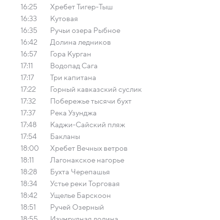
16:25
Хребет Тигер-Тыш
16:33
Кутовая
16:35
Ручьи озера Рыбное
16:42
Долина ледников
16:57
Гора Курган
17:11
Водопад Сага
17:17
Три капитана
17:22
Горный кавказский суслик
17:32
Побережье тысячи бухт
17:37
Река Узунджа
17:48
Каджи-Сайский пляж
17:54
Бакланы
18:00
Хребет Вечных ветров
18:11
Лагонакское нагорье
18:28
Бухта Черепашья
18:34
Устье реки Торговая
18:42
Ущелье Барскоон
18:51
Ручей Озерный
18:55
Изумрудная долина