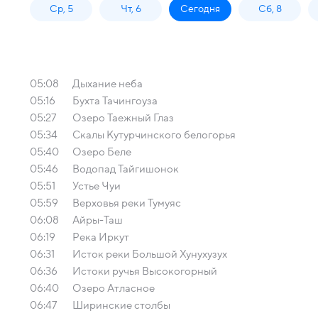
Ср, 5
Чт, 6
Сегодня
Сб, 8
05:08
Дыхание неба
05:16
Бухта Тачингоуза
05:27
Озеро Таежный Глаз
05:34
Скалы Кутурчинского белогорья
05:40
Озеро Беле
05:46
Водопад Тайгишонок
05:51
Устье Чуи
05:59
Верховья реки Тумуяс
06:08
Айры-Таш
06:19
Река Иркут
06:31
Исток реки Большой Хунухузух
06:36
Истоки ручья Высокогорный
06:40
Озеро Атласное
06:47
Ширинские столбы