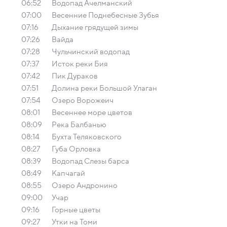
06:52
Водопад Ачелманский
07:00
Весенние Поднебесные Зубья
07:16
Дыхание грядущей зимы
07:26
Вайда
07:28
Чульчинский водопад
07:37
Исток реки Бия
07:42
Пик Дураков
07:51
Долина реки Большой Улаган
07:54
Озеро Ворожеич
08:01
Весеннее море цветов
08:09
Река Балбанью
08:14
Бухта Теляковского
08:27
Губа Орловка
08:39
Водопад Слезы барса
08:49
Капчагай
08:55
Озеро Андронино
09:00
Учар
09:16
Горные цветы
09:27
Утки на Томи