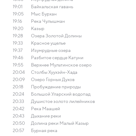
19:01
Байкальская гавань
19:05
Мыс Бурхан
19:16
Река Чулышман
19:20
Казыр
19:28
Озера Золотой Долины
19:33
Красное ущелье
19:37
Изумрудные озера
19:46
Разбитое сердце Катуни
19:55
Верхнее Мультинское озеро
20:04
Столбы Хуухэйн-Хада
20:09
Озеро Горных Духов
20:18
Пробуждение природы
20:24
Большой Уларский водопад
20:33
Душистое золото лилейников
20:42
Река Маашей
20:43
Дыхание реки
20:50
Долина реки Малый Казыр
20:57
Бурная река