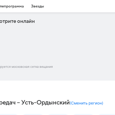
лепрограмма
Звезды
отрите онлайн
ируется московская сетка вещания
редач – Усть-Ордынский
(
Сменить регион
)