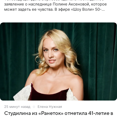
заявление о наследнице Полине Аксеновой, которое
может задеть ее чувства. В эфире «Шоу Воли» 50-
летняя знаменитость откровенно призналась, что не
считает свою дочь
25 минут назад
Елена Нужная
Студилина из «Ранеток» отметила 41-летие в