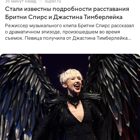
35 минут назад
super.ru
Стали известны подробности расставания
Бритни Спирс и Джастина Тимберлейка
Режиссер музыкального клипа Бритни Спирс рассказал
о драматичном эпизоде, произошедшем во время
съемок. Певица получила от Джастина Тимберлейка
сообщение о расставании прямо на площадке. По
словам постановщика,