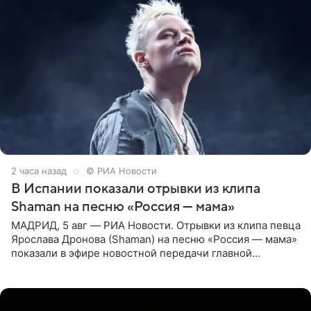
2 часа назад
© РИА Новости
В Испании показали отрывки из клипа
Shaman на песню «Россия — мама»
МАДРИД, 5 авг — РИА Новости. Отрывки из клипа певца
Ярослава Дронова (Shaman) на песню «Россия — мама»
показали в эфире новостной передачи главной
государственной телерадиовещательной корпорации
Испании RTVE.