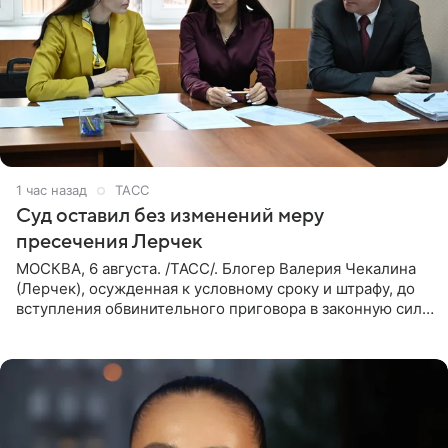
1 час назад
ТАСС
Суд оставил без изменений меру
пресечения Лерчек
МОСКВА, 6 августа. /ТАСС/. Блогер Валерия Чекалина
(Лерчек), осужденная к условному сроку и штрафу, до
вступления обвинительного приговора в законную силу
будет находиться под запретом определенных
действий. Об