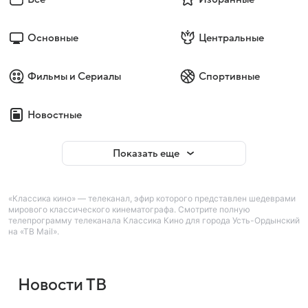
Основные
Центральные
Фильмы и Сериалы
Спортивные
Новостные
Показать еще
«Классика кино» — телеканал, эфир которого представлен шедеврами
мирового классического кинематографа. Смотрите полную
телепрограмму телеканала Классика Кино для города Усть-Ордынский
на «ТВ Mail».
Новости ТВ