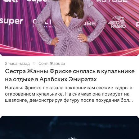
2 часа назад
Соня Жарова
Сестра Жанны Фриске снялась в купальнике
на отдыхе в Арабских Эмиратах
Наталья Фриске показала поклонникам свежие кадры в
откровенном купальнике. На снимках она позирует на
шезлонге, демонстрируя фигуру после похудения более
чем на десять килограммов. В подписи к посту