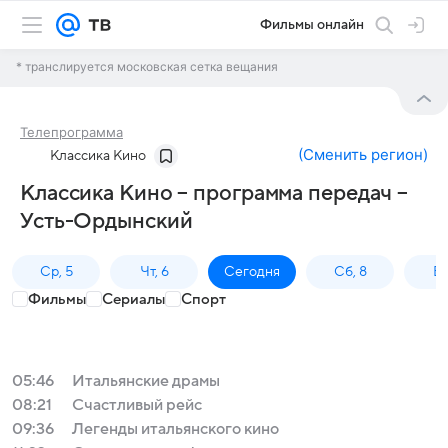
Фильмы онлайн
* транслируется московская сетка вещания
Телепрограмма
(
Сменить регион
)
Классика Кино
Классика Кино – программа передач –
Усть-Ордынский
Ср, 5
Чт, 6
Сегодня
Сб, 8
Вс
Фильмы
Сериалы
Спорт
05:46
Итальянские драмы
08:21
Счастливый рейс
09:36
Легенды итальянского кино