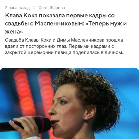
2 часа назад
Соня Жарова
Клава Кока показала первые кадры со
свадьбы с Масленниковым: «Теперь муж и
жена»
Свадьба Клавы Коки и Димы Масленникова прошла
вдали от посторонних глаз. Первыми кадрами с
закрытой церемонии певица поделилась в личном
блоге. Артистка выложила серию свадебных снимков и
оставила лаконичную