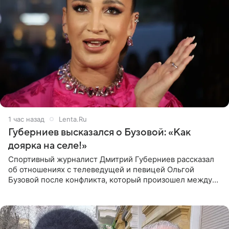
1 час назад
Lenta.Ru
Губерниев высказался о Бузовой: «Как
доярка на селе!»
Спортивный журналист Дмитрий Губерниев рассказал
об отношениях с телеведущей и певицей Ольгой
Бузовой после конфликта, который произошел между
ними в 2021 году в прямом эфире канала «Матч ТВ». В
разговоре с