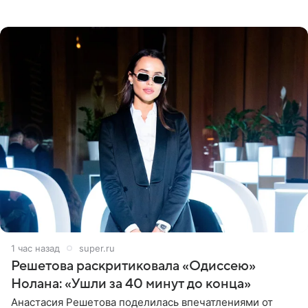
«Нимса» Пурджи, которого модель называла своим
близким другом
1 час назад
super.ru
Решетова раскритиковала «Одиссею»
Нолана: «Ушли за 40 минут до конца»
Анастасия Решетова поделилась впечатлениями от