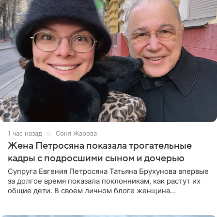
1 час назад
Соня Жарова
Жена Петросяна показала трогательные
кадры с подросшими сыном и дочерью
Супруга Евгения Петросяна Татьяна Брухунова впервые
за долгое время показала поклонникам, как растут их
общие дети. В своем личном блоге женщина
опубликовала редкие кадры с шестилетним сыном
Ваганом и