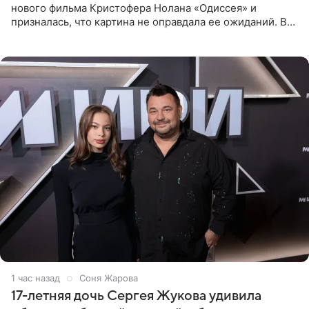
нового фильма Кристофера Нолана «Одиссея» и
призналась, что картина не оправдала ее ожиданий. В
личном блоге модель рассказала, что они с компанией
не стали
1 час назад
Соня Жарова
17-летняя дочь Сергея Жукова удивила