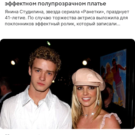
эффектном полупрозрачном платье
Янина Студилина, звезда сериала «Ранетки», празднует
41-летие. По случаю торжества актриса выложила для
поклонников эффектный ролик, который записали
прошлой ночью. В кадре артистка предстала в
вечернем