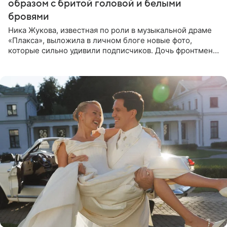
образом с бритой головой и белыми
бровями
Ника Жукова, известная по роли в музыкальной драме
«Плакса», выложила в личном блоге новые фото,
которые сильно удивили подписчиков. Дочь фронтмена
группы «Руки Вверх!» Сергея Жукова предстала перед
публикой с