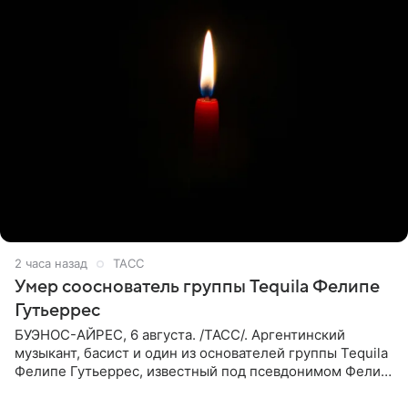
2 часа назад
ТАСС
Умер сооснователь группы Tequila Фелипе
Гутьеррес
БУЭНОС-АЙРЕС, 6 августа. /ТАСС/. Аргентинский
музыкант, басист и один из основателей группы Tequila
Фелипе Гутьеррес, известный под псевдонимом Фелипе
Липе, умер на 69-м году жизни. Об этом сообщил его
бывший