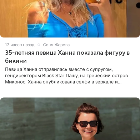
12 часов назад
Соня Жарова
35-летняя певица Ханна показала фигуру в
бикини
Певица Ханна отправилась вместе с супругом,
гендиректором Black Star Пашу, на греческий остров
Миконос. Ханна опубликовала селфи в зеркале и
призналась, что сейчас особенно довольна собой. По
словам певицы, она