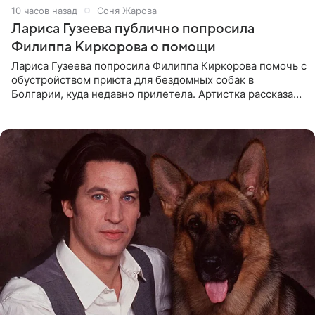
10 часов назад
Соня Жарова
Лариса Гузеева публично попросила
Филиппа Киркорова о помощи
Лариса Гузеева попросила Филиппа Киркорова помочь с
обустройством приюта для бездомных собак в
Болгарии, куда недавно прилетела. Артистка рассказала
о местных волонтерах, которые временно забирают
животных к