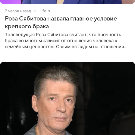
7 часов назад
Life.ru
Роза Сябитова назвала главное условие
крепкого брака
Телеведущая Роза Сябитова считает, что прочность
брака во многом зависит от отношения человека к
семейным ценностям. Своим взглядом на отношения
телеведущая поделилась с корреспондентом Пятого
канала на