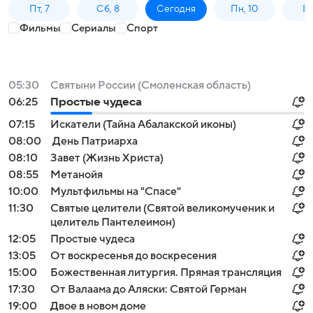
Пт, 7
Сб, 8
Сегодня
Пн, 10
Вт,
Фильмы
Сериалы
Спорт
05:30
Святыни России (Смоленская область)
06:25
Простые чудеса
07:15
Искатели (Тайна Абалакской иконы)
08:00
День Патриарха
08:10
Завет (Жизнь Христа)
08:55
Метанойя
10:00
Мультфильмы на "Спасе"
11:30
Святые целители (Святой великомученик и
целитель Пантелеимон)
12:05
Простые чудеса
13:05
От воскресенья до воскресения
15:00
Божественная литургия. Прямая трансляция
17:30
От Валаама до Аляски: Святой Герман
19:00
Двое в новом доме