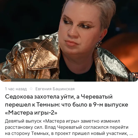
1 час назад
Евгения Башинская
Седокова захотела уйти, а Череватый
перешел к Темным: что было в 9-м выпуске
«Мастера игры-2»
Девятый выпуск «Мастера игры» заметно изменил
расстановку сил. Влад Череватый согласился перейти
на сторону Темных, в проект пришел новый участник, а