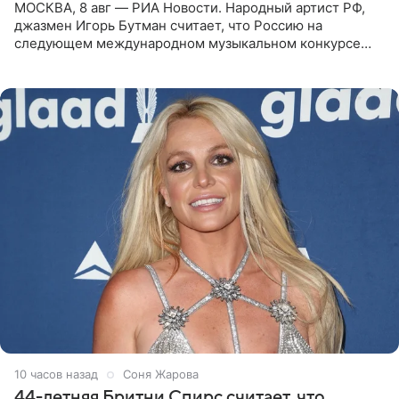
МОСКВА, 8 авг — РИА Новости. Народный артист РФ,
джазмен Игорь Бутман считает, что Россию на
следующем международном музыкальном конкурсе
«Интервидение» могла бы представить молодая певица
Варвара Убель, так
10 часов назад
Соня Жарова
44-летняя Бритни Спирс считает, что