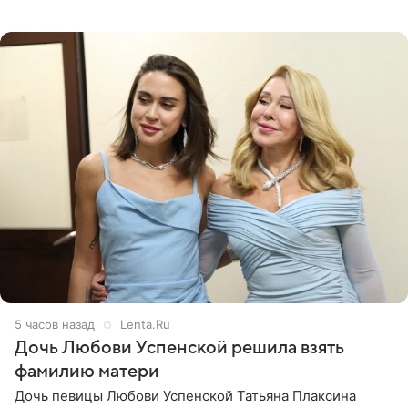
Курбан Омаров и Анна Седокова оказались под таким
давлением.
5 часов назад
Lenta.Ru
Дочь Любови Успенской решила взять
фамилию матери
Дочь певицы Любови Успенской Татьяна Плаксина