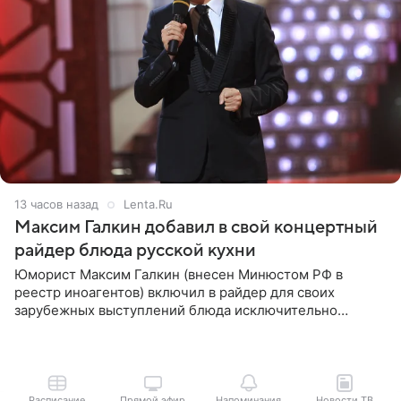
13 часов назад
Lenta.Ru
Максим Галкин добавил в свой концертный
райдер блюда русской кухни
Юморист Максим Галкин (внесен Минюстом РФ в
реестр иноагентов) включил в райдер для своих
зарубежных выступлений блюда исключительно
русской кухни. Об этом сообщает РИА Новости.
Согласно документу, в гримерную
Расписание
Прямой эфир
Напоминания
Новости ТВ