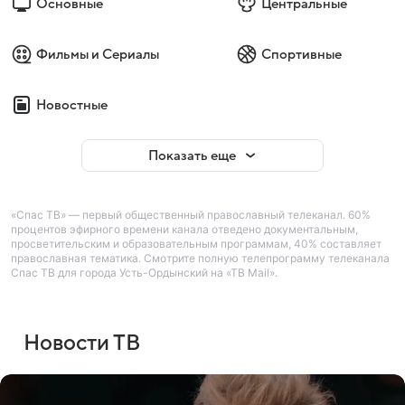
Основные
Центральные
Фильмы и Сериалы
Спортивные
Новостные
Показать еще
«Спас ТВ» — первый общественный православный телеканал. 60%
процентов эфирного времени канала отведено документальным,
просветительским и образовательным программам, 40% составляет
православная тематика. Смотрите полную телепрограмму телеканала
Спас ТВ для города Усть-Ордынский на «ТВ Mail».
Новости ТВ