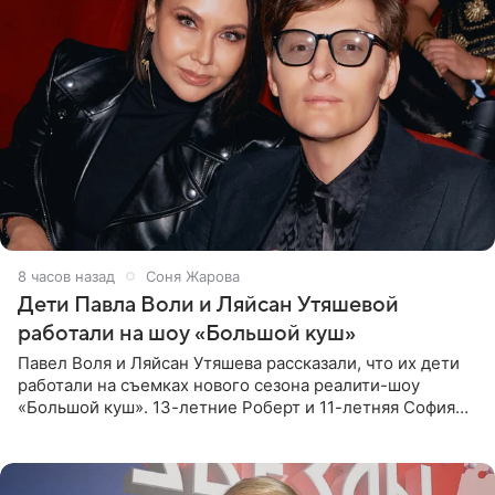
8 часов назад
Соня Жарова
Дети Павла Воли и Ляйсан Утяшевой
работали на шоу «Большой куш»
Павел Воля и Ляйсан Утяшева рассказали, что их дети
работали на съемках нового сезона реалити-шоу
«Большой куш». 13-летние Роберт и 11-летняя София
отправились вместе с родителями в Таиланд и успели
поработать