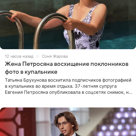
12 часов назад
Соня Жарова
Жена Петросяна восхищение поклонников
фото в купальнике
Татьяна Брухунова восхитила подписчиков фотографией
в купальнике во время отдыха. 37-летняя супруга
Евгения Петросяна опубликовала в соцсетях снимок, на
котором позирует у бассейна в белоснежном монокини
с