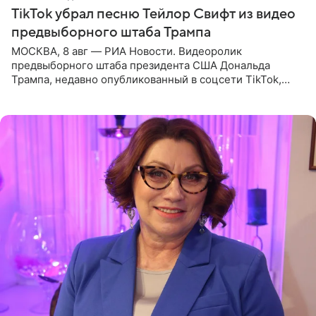
TikTok убрал песню Тейлор Свифт из видео
предвыборного штаба Трампа
МОСКВА, 8 авг — РИА Новости. Видеоролик
предвыборного штаба президента США Дональда
Трампа, недавно опубликованный в соцсети TikTok,
остался без звуковой дорожки в виде песни August
(«Август») американской