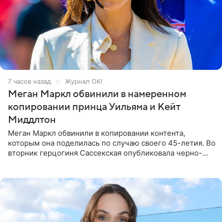
7 часов назад
Журнал OK!
Меган Маркл обвинили в намеренном
копировании принца Уильяма и Кейт
Миддлтон
Меган Маркл обвинили в копировании контента,
которым она поделилась по случаю своего 45-летия. Во
вторник герцогиня Сассекская опубликовала черно-
белую фотографию, на которой она прыгает в бассейн с
воздушными