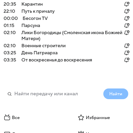
20:35
Карантин
22:10
Путь к причалу
00:00
Бесогон TV
01:15
Парсуна
02:10
Лики Богородицы (Смоленская икона Божией
Матери)
02:10
Военные строители
03:25
День Патриарха
03:35
От воскресенья до воскресения
Найти
Все
Избранные