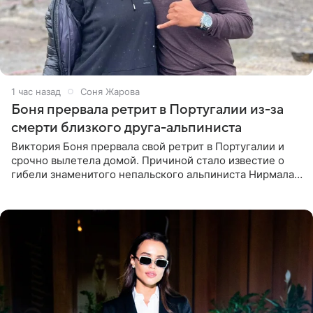
1 час назад
Соня Жарова
Боня прервала ретрит в Португалии из-за
смерти близкого друга-альпиниста
Виктория Боня прервала свой ретрит в Португалии и
срочно вылетела домой. Причиной стало известие о
гибели знаменитого непальского альпиниста Нирмала
«Нимса» Пурджи, которого модель называла своим
близким другом