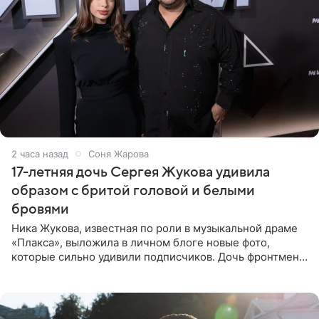
2 часа назад
Соня Жарова
17-летняя дочь Сергея Жукова удивила
образом с бритой головой и белыми
бровями
Ника Жукова, известная по роли в музыкальной драме
«Плакса», выложила в личном блоге новые фото,
которые сильно удивили подписчиков. Дочь фронтмена
группы «Руки Вверх!» Сергея Жукова предстала перед
публикой с