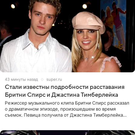
43 минуты назад
super.ru
Стали известны подробности расставания
Бритни Спирс и Джастина Тимберлейка
Режиссер музыкального клипа Бритни Спирс рассказал
о драматичном эпизоде, произошедшем во время
съемок. Певица получила от Джастина Тимберлейка
сообщение о расставании прямо на площадке. По
словам постановщика,