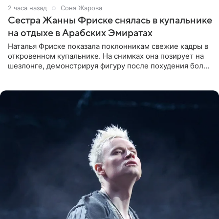
2 часа назад
Соня Жарова
Сестра Жанны Фриске снялась в купальнике
на отдыхе в Арабских Эмиратах
Наталья Фриске показала поклонникам свежие кадры в
откровенном купальнике. На снимках она позирует на
шезлонге, демонстрируя фигуру после похудения более
чем на десять килограммов. В подписи к посту