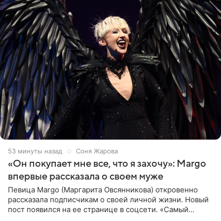
53 минуты назад
Соня Жарова
«Он покупает мне все, что я захочу»: Margo
впервые рассказала о своем муже
Певица Margo (Маргарита Овсянникова) откровенно
рассказала подписчикам о своей личной жизни. Новый
пост появился на ее странице в соцсети. «Самый
лучший на свете. И да, он действительно покупает мне