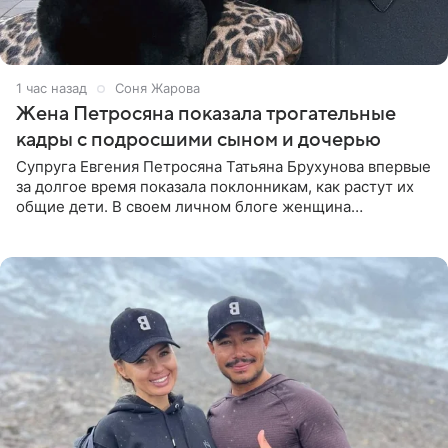
1 час назад
Соня Жарова
Жена Петросяна показала трогательные
кадры с подросшими сыном и дочерью
Супруга Евгения Петросяна Татьяна Брухунова впервые
за долгое время показала поклонникам, как растут их
общие дети. В своем личном блоге женщина
опубликовала редкие кадры с шестилетним сыном
Ваганом и