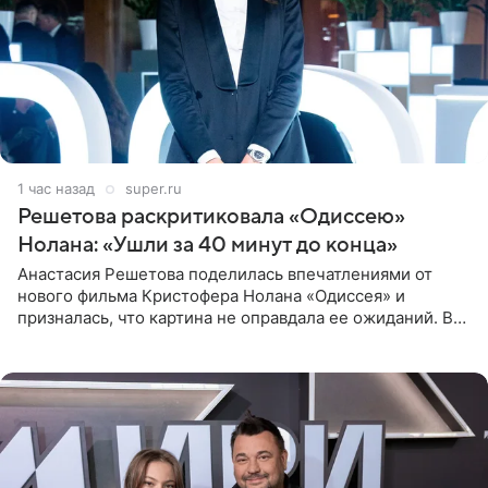
1 час назад
super.ru
Решетова раскритиковала «Одиссею»
Нолана: «Ушли за 40 минут до конца»
Анастасия Решетова поделилась впечатлениями от
нового фильма Кристофера Нолана «Одиссея» и
призналась, что картина не оправдала ее ожиданий. В
личном блоге модель рассказала, что они с компанией
не стали