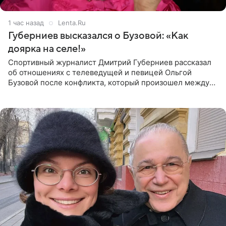
1 час назад
Lenta.Ru
Губерниев высказался о Бузовой: «Как
доярка на селе!»
Спортивный журналист Дмитрий Губерниев рассказал
об отношениях с телеведущей и певицей Ольгой
Бузовой после конфликта, который произошел между
ними в 2021 году в прямом эфире канала «Матч ТВ». В
разговоре с