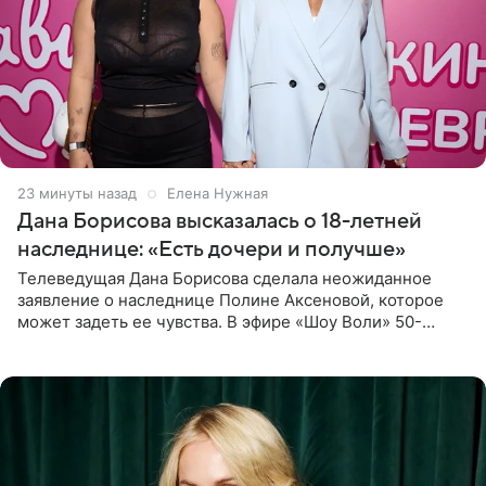
23 минуты назад
Елена Нужная
Дана Борисова высказалась о 18-летней
наследнице: «Есть дочери и получше»
Телеведущая Дана Борисова сделала неожиданное
заявление о наследнице Полине Аксеновой, которое
может задеть ее чувства. В эфире «Шоу Воли» 50-
летняя знаменитость откровенно призналась, что не
считает свою дочь