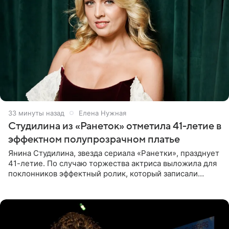
33 минуты назад
Елена Нужная
Студилина из «Ранеток» отметила 41-летие в
эффектном полупрозрачном платье
Янина Студилина, звезда сериала «Ранетки», празднует
41-летие. По случаю торжества актриса выложила для
поклонников эффектный ролик, который записали
прошлой ночью. В кадре артистка предстала в
вечернем