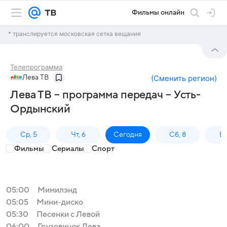
Фильмы онлайн
* транслируется московская сетка вещания
Телепрограмма
Лева ТВ
(
Сменить регион
)
Лева ТВ – программа передач – Усть-
Ордынский
Ср, 5
Чт, 6
Сегодня
Сб, 8
Вс
Фильмы
Сериалы
Спорт
05:00
Мимилэнд
05:05
Мини-диско
05:30
Песенки с Левой
06:00
Грузовичок Лева