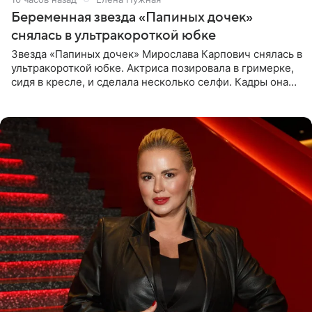
Беременная звезда «Папиных дочек»
снялась в ультракороткой юбке
Звезда «Папиных дочек» Мирослава Карпович снялась в
ультракороткой юбке. Актриса позировала в гримерке,
сидя в кресле, и сделала несколько селфи. Кадры она
опубликовала на личной странице в социальной сети.