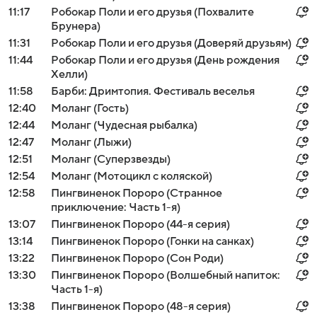
11:17
Робокар Поли и его друзья (Похвалите
Брунера)
11:31
Робокар Поли и его друзья (Доверяй друзьям)
11:44
Робокар Поли и его друзья (День рождения
Хелли)
11:58
Барби: Дримтопия. Фестиваль веселья
12:40
Моланг (Гость)
12:44
Моланг (Чудесная рыбалка)
12:47
Моланг (Лыжи)
12:51
Моланг (Суперзвезды)
12:54
Моланг (Мотоцикл с коляской)
12:58
Пингвиненок Пороро (Странное
приключение: Часть 1-я)
13:07
Пингвиненок Пороро (44-я серия)
13:14
Пингвиненок Пороро (Гонки на санках)
13:22
Пингвиненок Пороро (Сон Роди)
13:30
Пингвиненок Пороро (Волшебный напиток:
Часть 1-я)
13:38
Пингвиненок Пороро (48-я серия)