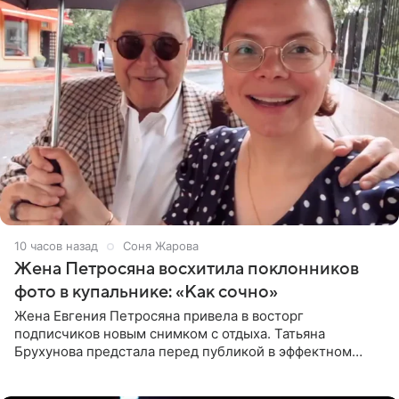
10 часов назад
Соня Жарова
Жена Петросяна восхитила поклонников
фото в купальнике: «Как сочно»
Жена Евгения Петросяна привела в восторг
подписчиков новым снимком с отдыха. Татьяна
Брухунова предстала перед публикой в эффектном
черно-сиреневом монокини, позируя прямо в бассейне.
«Ох, как сочно», «Татьяна,