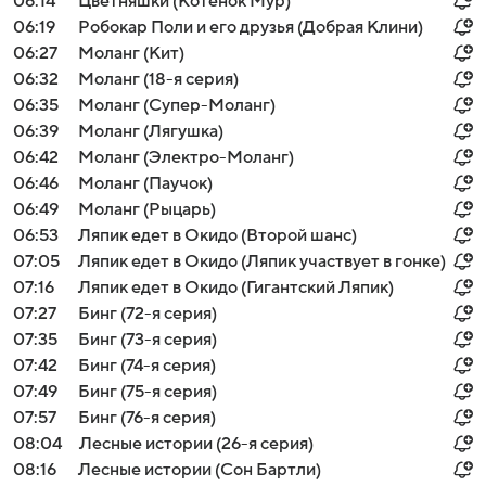
06:14
Цветняшки (Котенок Мур)
06:19
Робокар Поли и его друзья (Добрая Клини)
06:27
Моланг (Кит)
06:32
Моланг (18-я серия)
06:35
Моланг (Супер-Моланг)
06:39
Моланг (Лягушка)
06:42
Моланг (Электро-Моланг)
06:46
Моланг (Паучок)
06:49
Моланг (Рыцарь)
06:53
Ляпик едет в Окидо (Второй шанс)
07:05
Ляпик едет в Окидо (Ляпик участвует в гонке)
07:16
Ляпик едет в Окидо (Гигантский Ляпик)
07:27
Бинг (72-я серия)
07:35
Бинг (73-я серия)
07:42
Бинг (74-я серия)
07:49
Бинг (75-я серия)
07:57
Бинг (76-я серия)
08:04
Лесные истории (26-я серия)
08:16
Лесные истории (Сон Бартли)