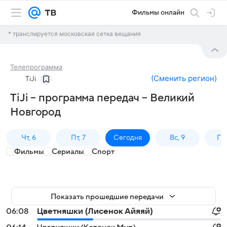
Фильмы онлайн
* транслируется московская сетка вещания
Телепрограмма
(
Сменить регион
)
TiJi
TiJi – программа передач – Великий
Новгород
Чт, 6
Пт, 7
Сегодня
Вс, 9
Пн,
Фильмы
Сериалы
Спорт
Показать прошедшие передачи
06:08
Цветняшки (Лисенок Айяяй)