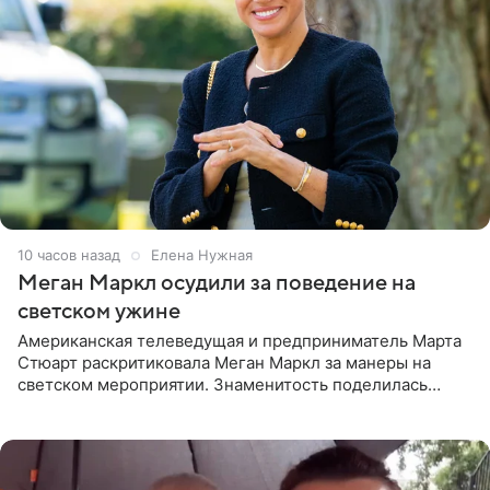
10 часов назад
Елена Нужная
Меган Маркл осудили за поведение на
светском ужине
Американская телеведущая и предприниматель Марта
Стюарт раскритиковала Меган Маркл за манеры на
светском мероприятии. Знаменитость поделилась
деталями личной встречи с герцогиней Сассекской,
пишет PageSix. По