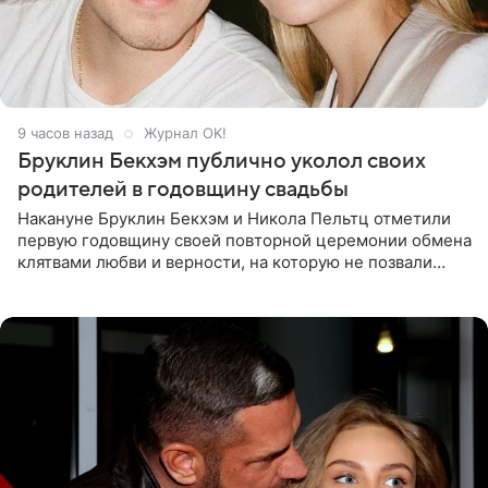
9 часов назад
Журнал OK!
Бруклин Бекхэм публично уколол своих
родителей в годовщину свадьбы
Накануне Бруклин Бекхэм и Никола Пельтц отметили
первую годовщину своей повторной церемонии обмена
клятвами любви и верности, на которую не позвали
никого из клана Бекхэм. По словам инсайдеров, пара
считает это