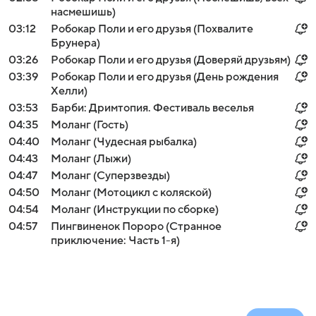
насмешишь)
03:12
Робокар Поли и его друзья (Похвалите
Брунера)
03:26
Робокар Поли и его друзья (Доверяй друзьям)
03:39
Робокар Поли и его друзья (День рождения
Хелли)
03:53
Барби: Дримтопия. Фестиваль веселья
04:35
Моланг (Гость)
04:40
Моланг (Чудесная рыбалка)
04:43
Моланг (Лыжи)
04:47
Моланг (Суперзвезды)
04:50
Моланг (Мотоцикл с коляской)
04:54
Моланг (Инструкции по сборке)
04:57
Пингвиненок Пороро (Странное
приключение: Часть 1-я)