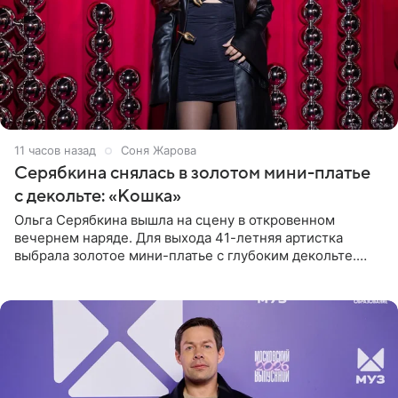
11 часов назад
Соня Жарова
Серябкина снялась в золотом мини-платье
с декольте: «Кошка»
Ольга Серябкина вышла на сцену в откровенном
вечернем наряде. Для выхода 41-летняя артистка
выбрала золотое мини-платье с глубоким декольте.
Дополнением к образу стали бежевые мюли. Стилисты
выпрямили волосы