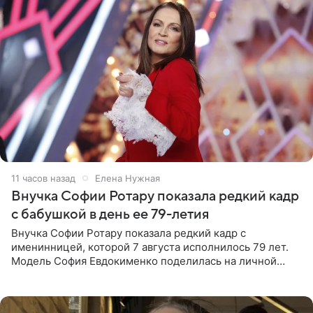
11 часов назад
Елена Нужная
Внучка Софии Ротару показала редкий кадр
с бабушкой в день ее 79-летия
Внучка Софии Ротару показала редкий кадр с
именинницей, которой 7 августа исполнилось 79 лет.
Модель София Евдокименко поделилась на личной
странице в социальной сети фотографией знаменитой
бабушки. На снимке