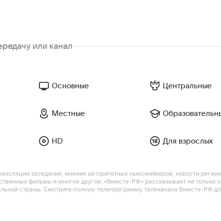
Основные
Центральные
Местные
Образовательн
HD
Для взрослых
ансляции заседаний, мнение авторитетных ньюсмейкеров, новости регио
твенные фильмы и многое другое. «Вместе-РФ» рассказывает не только о з
льной страны. Смотрите полную телепрограмму телеканала Вместе-РФ для 