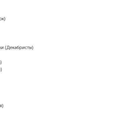
ок)
ки (Декабристы)
)
)
я)