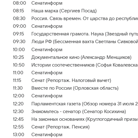
08:00
Сенатинформ
08:15
Наша марка (Сергиев Посад)
08:30
Россия. Связь времен. От царства до республи
09:00
Сенатинформ
09:15
Государственная грамота. Наука (Звездный путь
09:30
Люди РФ (Бессменная вахта Светланы Сивковой
10:00
Сенатинформ
10:25
Документальное кино (Александр Менщиков)
10:50
Истории соотечественников (Софья Ковалевска
11:00
Сенатинформ
11:15
Сенат (Репортаж. Налоговый вычет)
11:30
Вместе по России (Орловская область)
12:00
Сенатинформ
12:20
Парламентская газета (Обзор номера 31 июля 2
12:30
Знакомьтесь - сенатор (Сенатор Косихина)
12:45
На законных основаниях (Круглогодичный призы
12:55
Сенат (Репортаж. Пенсия)
13:00
Сенатинформ