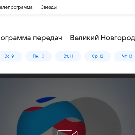
елепрограмма
Звезды
рограмма передач – Великий Новгоро
Вс, 9
Пн, 10
Вт, 11
Ср, 12
Чт, 13