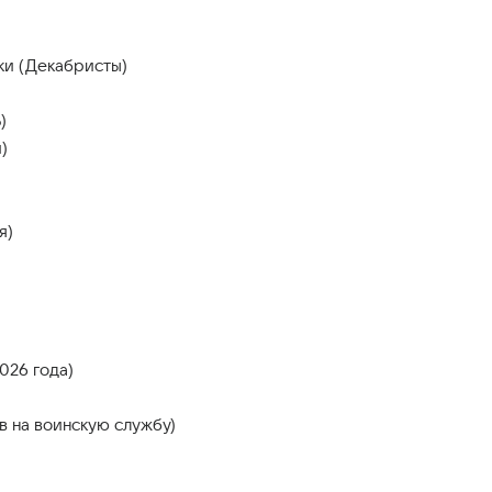
ки (Декабристы)
)
)
я)
026 года)
в на воинскую службу)