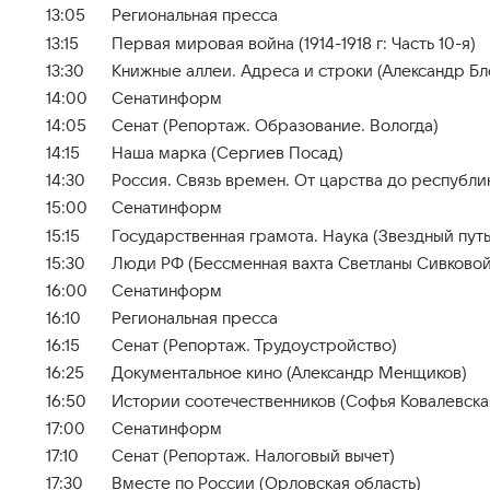
13:05
Региональная пресса
13:15
Первая мировая война (1914-1918 г: Часть 10-я)
13:30
Книжные аллеи. Адреса и строки (Александр Бл
14:00
Сенатинформ
14:05
Сенат (Репортаж. Образование. Вологда)
14:15
Наша марка (Сергиев Посад)
14:30
Россия. Связь времен. От царства до республи
15:00
Сенатинформ
15:15
Государственная грамота. Наука (Звездный путь
15:30
Люди РФ (Бессменная вахта Светланы Сивковой
16:00
Сенатинформ
16:10
Региональная пресса
16:15
Сенат (Репортаж. Трудоустройство)
16:25
Документальное кино (Александр Менщиков)
16:50
Истории соотечественников (Софья Ковалевска
17:00
Сенатинформ
17:10
Сенат (Репортаж. Налоговый вычет)
17:30
Вместе по России (Орловская область)