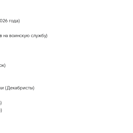
026 года)
в на воинскую службу)
ок)
ки (Декабристы)
)
)