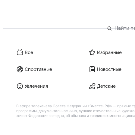
Все
Избранные
Спортивные
Новостные
Увлечения
Детские
В эфире телеканала Совета Федерации «Вместе-РФ» — прямые тр
программы, документальное кино, лучшие отечественные художес
живет Федерация сегодня, об обычаях и традициях многонациона