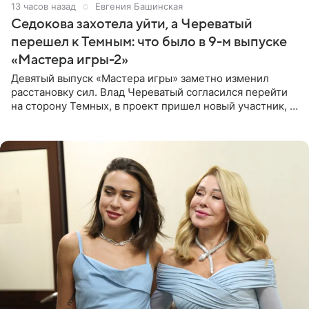
13 часов назад
Евгения Башинская
Седокова захотела уйти, а Череватый
перешел к Темным: что было в 9-м выпуске
«Мастера игры-2»
Девятый выпуск «Мастера игры» заметно изменил
расстановку сил. Влад Череватый согласился перейти
на сторону Темных, в проект пришел новый участник, а
Курбан Омаров и Анна Седокова оказались под таким
давлением.