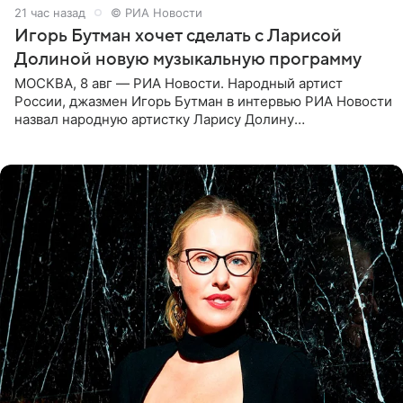
21 час назад
© РИА Новости
Игорь Бутман хочет сделать с Ларисой
Долиной новую музыкальную программу
МОСКВА, 8 авг — РИА Новости. Народный артист
России, джазмен Игорь Бутман в интервью РИА Новости
назвал народную артистку Ларису Долину
великолепной певицей и рассказал о желании сделать с
ней новую совместную