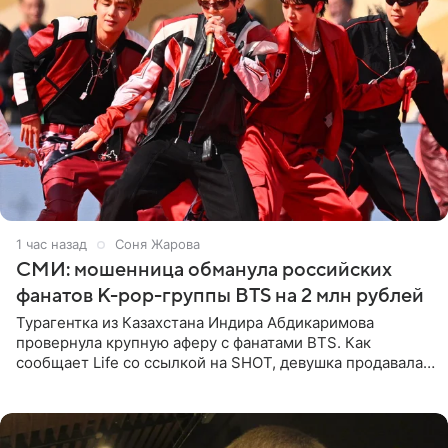
1 час назад
Соня Жарова
СМИ: мошенница обманула российских
фанатов K-pop-группы BTS на 2 млн рублей
Турагентка из Казахстана Индира Абдикаримова
провернула крупную аферу с фанатами BTS. Как
сообщает Life со ссылкой на SHOT, девушка продавала
поддельные туры на концерт группы в Пусане. По
данным издания,