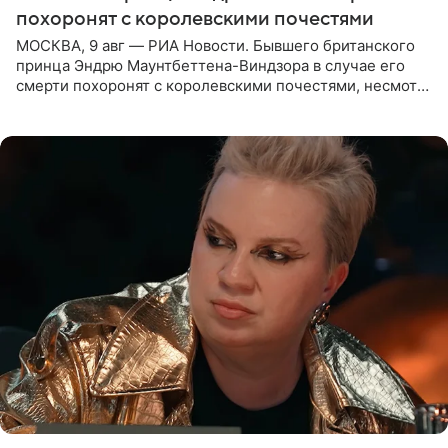
похоронят с королевскими почестями
МОСКВА, 9 авг — РИА Новости. Бывшего британского
принца Эндрю Маунтбеттена-Виндзора в случае его
смерти похоронят с королевскими почестями, несмотря
на лишение всех титулов, сообщает Daily Mail со
ссылкой на