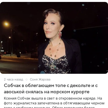
2 часа назад
Соня Жарова
Собчак в облегающем топе с декольте и с
авоськой снялась на морском курорте
Ксения Собчак вышла в свет в откровенном наряде. На
фото журналистка запечатлена в обтягивающем черном
топе с глубоким декольте. Образ дополнили белая