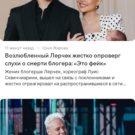
11 минут назад
Соня Жарова
Возлюбленный Лерчек жестко опроверг
слухи о смерти блогера: «Это фейк»
Жених блогерши Лерчек, хореограф Луис
Сквиччиарини, вышел на связь с поклонниками и
жестко отреагировал на распространившиеся в сети
слухи о смерти Валерии Чекалиной. «Это фейк! Я в
шоке, что такие люди