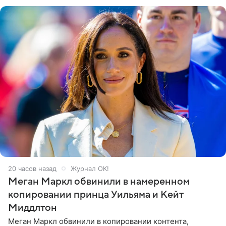
его друзья —
20 часов назад
Журнал OK!
Меган Маркл обвинили в намеренном
копировании принца Уильяма и Кейт
Миддлтон
Меган Маркл обвинили в копировании контента,