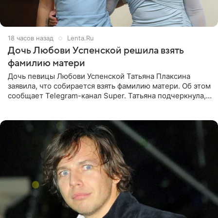
18 часов назад
Lenta.Ru
Дочь Любови Успенской решила взять
фамилию матери
Дочь певицы Любови Успенской Татьяна Плаксина
заявила, что собирается взять фамилию матери. Об этом
сообщает Telegram-канал Super. Татьяна подчеркнула,
что приняла решение о смене фамилии, поскольку
именно от