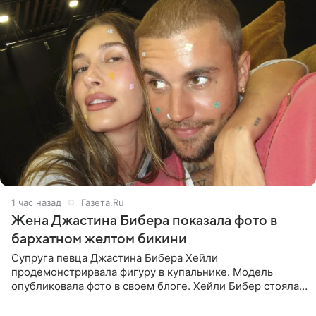
1 час назад
Газета.Ru
Жена Джастина Бибера показала фото в
бархатном желтом бикини
Супруга певца Джастина Бибера Хейли
продемонстрирвала фигуру в купальнике. Модель
опубликовала фото в своем блоге. Хейли Бибер стояла
перед зеркалом в желтом крошечном бархатном
бикини, которое дополнила