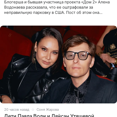
Блогерша и бывшая участница проекта «Дом 2» Алена
Водонаева рассказала, что ее оштрафовали за
неправильную парковку в США. Пост об этом она
опубликовала в своем Telegram-канале. Она заявила,
что во время отдыха
20 часов назад
Соня Жарова
Дети Павла Воли и Ляйсан Утяшевой