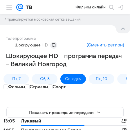
Фильмы онлайн
* транслируется московская сетка вещания
Телепрограмма
(
Сменить регион
)
Шокирующее HD
Шокирующее HD – программа передач
– Великий Новгород
Пт, 7
Сб, 8
Сегодня
Пн, 10
Вт,
Фильмы
Сериалы
Спорт
Показать прошедшие передачи
13:05
Лукавый