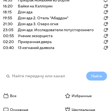
14:55
Призрак монахини из Борли
16:20
Байки на Хэллоуин
18:15
Дом ада
19:55
Дом ада 2. Отель "Абаддон"
21:30
Дом ада 3. Озеро огня
23:05
Дом ада: Исследователи потустороннего
00:55
Ученик экзорциста
02:20
Призрачная дверь
03:40
13 изгнаний дьявола
Найти
Все
Избранные
Основные
Центральные