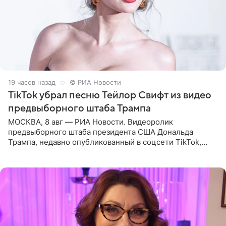
19 часов назад
© РИА Новости
TikTok убрал песню Тейлор Свифт из видео
предвыборного штаба Трампа
МОСКВА, 8 авг — РИА Новости. Видеоролик
предвыборного штаба президента США Дональда
Трампа, недавно опубликованный в соцсети TikTok,
остался без звуковой дорожки в виде песни August
(«Август») американской