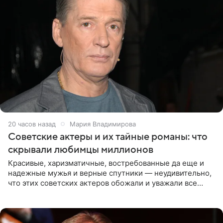
20 часов назад
Мария Владимирова
Советские актеры и их тайные романы: что
скрывали любимцы миллионов
Красивые, харизматичные, востребованные да еще и
надежные мужья и верные спутники — неудивительно,
что этих советских актеров обожали и уважали все
женщины большой страны, и наверняка не раз ставили
их в