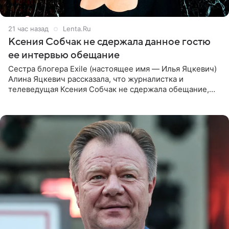
21 час назад
Lenta.Ru
Ксения Собчак не сдержала данное гостю
ее интервью обещание
Сестра блогера Exile (настоящее имя — Илья Яцкевич)
Алина Яцкевич рассказала, что журналистка и
телеведущая Ксения Собчак не сдержала обещание,
которое дала ему во время интервью с ним. Об этом она
заявила в