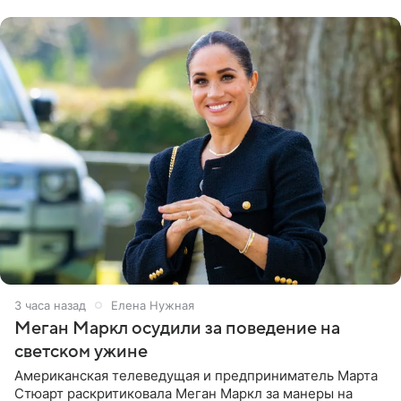
центра СК в личном блоге. В
3 часа назад
Елена Нужная
Меган Маркл осудили за поведение на
светском ужине
Американская телеведущая и предприниматель Марта
Стюарт раскритиковала Меган Маркл за манеры на