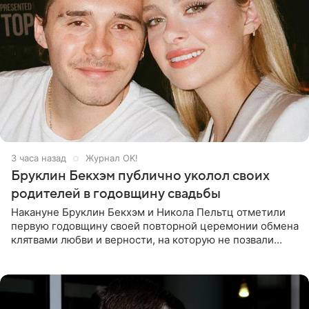
3 часа назад
Журнал OK!
Бруклин Бекхэм публично уколол своих
родителей в годовщину свадьбы
Накануне Бруклин Бекхэм и Никола Пельтц отметили
первую годовщину своей повторной церемонии обмена
клятвами любви и верности, на которую не позвали
никого из клана Бекхэм. По словам инсайдеров, пара
считает это