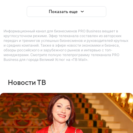
Показать еще
Информационный канал для бизнесменов PRO Business вещает в
круглосуточном режиме. Эфир телеканала составлен из авторских
передач и тренингов успешных бизнесменов и руководителей крупных
и средних компаний. Также в эфире новости экономики и бизнеса,
обзоры российского и зарубежного рынков и интервью с топ-
менеджерами. Смотрите полную телепрограмму телеканала PRO
Business для города Великий Устюг на «ТВ Mail».
Новости ТВ