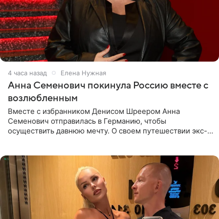
4 часа назад
Елена Нужная
Анна Семенович покинула Россию вместе с
возлюбленным
Вместе с избранником Денисом Шреером Анна
Семенович отправилась в Германию, чтобы
осуществить давнюю мечту. О своем путешествии экс-
солистка «Блестящих» рассказала поклонникам на
личной странице в социальной