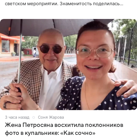
светском мероприятии. Знаменитость поделилась
деталями личной встречи с герцогиней Сассекской,
пишет PageSix. По
3 часа назад
Соня Жарова
Жена Петросяна восхитила поклонников
фото в купальнике: «Как сочно»