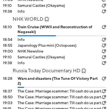
19:10
Samurai Castles (Okayama)
19:38
Info
NHK WORLD
18:10
Train Cruise (WWII and Reconstruction of
Nagasaki)
18:54
Info
18:55
Japanology Plus mini (Octopuses)
19:00
NHK Newsline
19:10
Samurai Castles (Okayama)
19:38
Info
Russia Today Documentary HD
18:28
Wars and disasters (The Tune Of Victory Part
2)
18:37
The Case: Marriage scammer: Till cash do us part
18:50
The Case: Marriage scammer: Till cash do us part
19:03
The Case: Marriage scammer: Till cash do us part
19:15
The Case: Marriage scammer: Till cash do us part