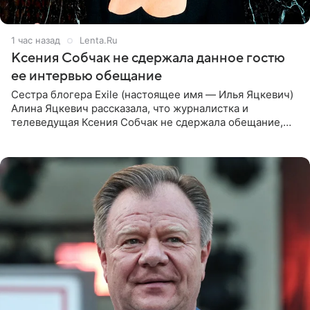
1 час назад
Lenta.Ru
Ксения Собчак не сдержала данное гостю
ее интервью обещание
Сестра блогера Exile (настоящее имя — Илья Яцкевич)
Алина Яцкевич рассказала, что журналистка и
телеведущая Ксения Собчак не сдержала обещание,
которое дала ему во время интервью с ним. Об этом она
заявила в