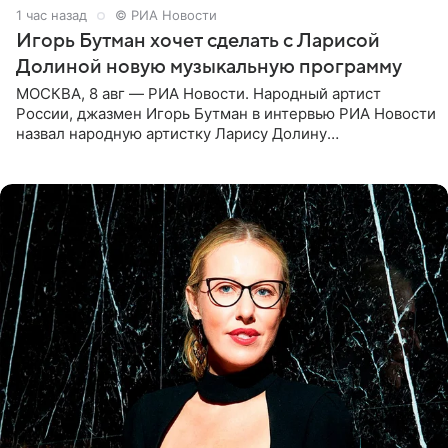
1 час назад
© РИА Новости
Игорь Бутман хочет сделать с Ларисой
Долиной новую музыкальную программу
МОСКВА, 8 авг — РИА Новости. Народный артист
России, джазмен Игорь Бутман в интервью РИА Новости
назвал народную артистку Ларису Долину
великолепной певицей и рассказал о желании сделать с
ней новую совместную