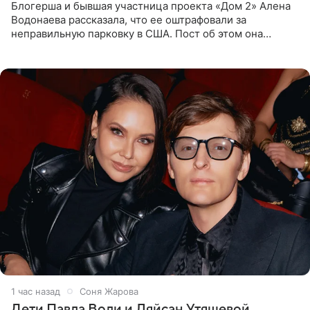
Блогерша и бывшая участница проекта «Дом 2» Алена
Водонаева рассказала, что ее оштрафовали за
неправильную парковку в США. Пост об этом она
опубликовала в своем Telegram-канале. Она заявила,
что во время отдыха
1 час назад
Соня Жарова
Дети Павла Воли и Ляйсан Утяшевой