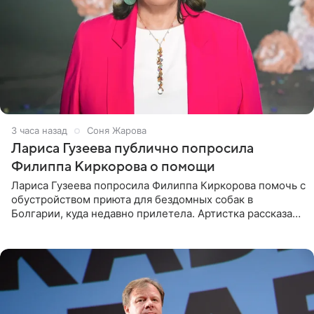
3 часа назад
Соня Жарова
Лариса Гузеева публично попросила
Филиппа Киркорова о помощи
Лариса Гузеева попросила Филиппа Киркорова помочь с
обустройством приюта для бездомных собак в
Болгарии, куда недавно прилетела. Артистка рассказала
о местных волонтерах, которые временно забирают
животных к