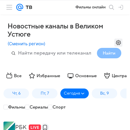
Фильмы онлайн
Новостные каналы в Великом
Устюге
(
Сменить регион
)
Найти
Все
Избранные
Основные
Централ
Чт, 6
Пт, 7
Сегодня
Вс, 9
П
Фильмы
Сериалы
Спорт
РБК