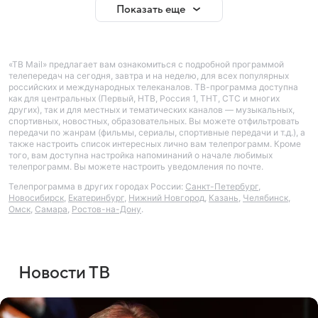
Показать еще
«ТВ Mail» предлагает вам ознакомиться с подробной программой
телепередач на сегодня, завтра и на неделю, для всех популярных
российских и международных телеканалов. ТВ-программа доступна
как для центральных (Первый, НТВ, Россия 1, ТНТ, СТС и многих
других), так и для местных и тематических каналов — музыкальных,
спортивных, новостных, образовательных. Вы можете отфильтровать
передачи по жанрам (фильмы, сериалы, спортивные передачи и т.д.), а
также настроить список интересных лично вам телепрограмм. Кроме
того, вам доступна настройка напоминаний о начале любимых
телепрограмм. Вы можете настроить уведомления по почте.
Телепрограмма в других городах России:
Санкт-Петербург
,
Новосибирск
,
Екатеринбург
,
Нижний Новгород
,
Казань
,
Челябинск
,
Омск
,
Самара
,
Ростов-на-Дону
.
Новости ТВ