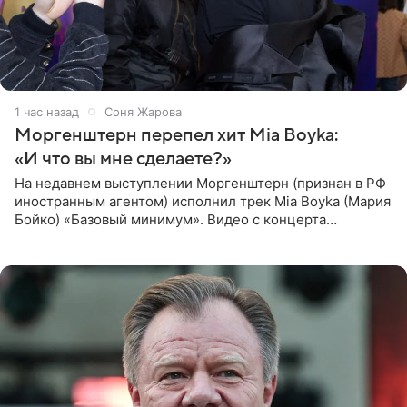
1 час назад
Соня Жарова
Моргенштерн перепел хит Mia Boyka:
«И что вы мне сделаете?»
На недавнем выступлении Моргенштерн (признан в РФ
иностранным агентом) исполнил трек Mia Boyka (Мария
Бойко) «Базовый минимум». Видео с концерта
опубликовала Алена Жигалова в своем Telegram-
канале. «Доброе утро