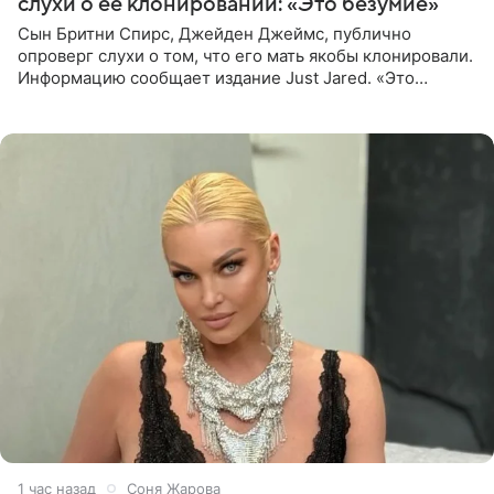
слухи о ее клонировании: «Это безумие»
Сын Бритни Спирс, Джейден Джеймс, публично
опроверг слухи о том, что его мать якобы клонировали.
Информацию сообщает издание Just Jared. «Это
заставляет меня понять, что многое в СМИ
преувеличено и фальшиво.
1 час назад
Соня Жарова