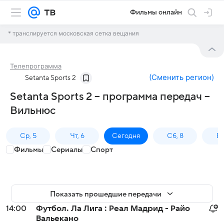
Фильмы онлайн
* транслируется московская сетка вещания
Телепрограмма
(
Сменить регион
)
Setanta Sports 2
Setanta Sports 2 – программа передач –
Вильнюс
Ср, 5
Чт, 6
Сегодня
Сб, 8
Вс
Фильмы
Сериалы
Спорт
Показать прошедшие передачи
14:00
Футбол. Ла Лига : Реал Мадрид - Райо
Вальекано