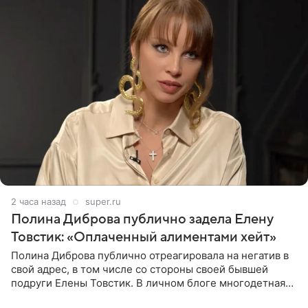
2 часа назад
super.ru
Полина Диброва публично задела Елену
Товстик: «Оплаченный алиментами хейт»
Полина Диброва публично отреагировала на негатив в
свой адрес, в том числе со стороны своей бывшей
подруги Елены Товстик. В личном блоге многодетная
мама дала понять, что считает экс‑супругу Романа