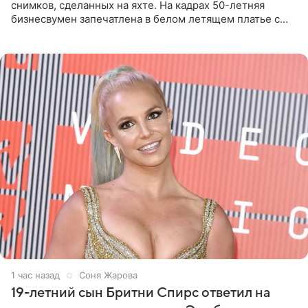
снимков, сделанных на яхте. На кадрах 50-летняя
бизнесвумен запечатлена в белом летящем платье с
глубокими разрезами на талии. Свой образ Канделаки
дополнила
1 час назад
Соня Жарова
19-летний сын Бритни Спирс ответил на