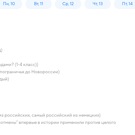
Пн, 10
Вт, 11
Ср, 12
Чт, 13
Пт, 14
д)
ами? (1-4 класс))
 пограничья до Новороссии)
дый)
з российских, самый российский из немецких)
ру отмены" впервые в истории применили против целого