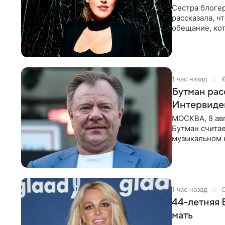
Сестра блогер
рассказала, ч
обещание, кот
заявила в
1 час назад
Бутман рас
Интервиде
МОСКВА, 8 ав
Бутман счита
музыкальном 
певица Варвар
1 час назад
44-летняя 
мать