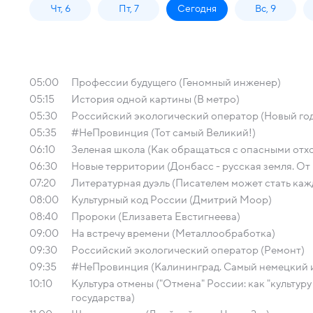
Чт, 6
Пт, 7
Сегодня
Вс, 9
05:00
Профессии будущего (Геномный инженер)
05:15
История одной картины (В метро)
05:30
Российский экологический оператор (Новый го
05:35
#НеПровинция (Тот самый Великий!)
06:10
Зеленая школа (Как обращаться с опасными отход
06:30
Новые территории (Донбасс - русская земля. От
07:20
Литературная дуэль (Писателем может стать каж
08:00
Культурный код России (Дмитрий Моор)
08:40
Пророки (Елизавета Евстигнеева)
09:00
На встречу времени (Металлообработка)
09:30
Российский экологический оператор (Ремонт)
09:35
#НеПровинция (Калининград. Самый немецкий и
10:10
Культура отмены ("Отмена" России: как "культу
государства)