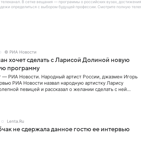
елеканал. В сетке вещания — программы о российских вузах, достижениях
одежи определиться с выбором будущей профессии. Смотрите полную теле
© РИА Новости
ан хочет сделать с Ларисой Долиной новую
ую программу
г — РИА Новости. Народный артист России, джазмен Игорь
ервью РИА Новости назвал народную артистку Ларису
лепной певицей и рассказал о желании сделать с ней
тную
Lenta.Ru
чак не сдержала данное гостю ее интервью