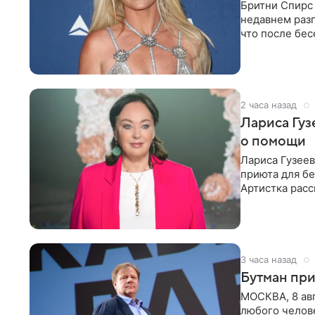
Бритни Спирс 
недавнем разг
что после бе
артистки
2 часа назад
Лариса Гу
о помощи
Лариса Гузее
приюта для бе
Артистка расс
животных к
3 часа назад
Бутман при
МОСКВА, 8 ав
любого челове