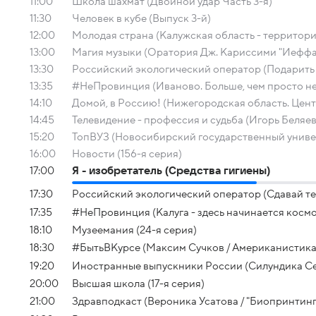
11:00
Школа шахмат (Двойной удар Часть 3-я)
11:30
Человек в кубе (Выпуск 3-й)
12:00
Молодая страна (Калужская область - территор
13:00
Магия музыки (Оратория Дж. Кариссими "Иеффа
13:30
Российский экологический оператор (Подарить 
13:35
#НеПровинция (Иваново. Больше, чем просто н
14:10
Домой, в Россию! (Нижегородская область. Цен
14:45
Телевидение - профессия и судьба (Игорь Беляев
15:20
ТопВУЗ (Новосибирский государственный униве
16:00
Новости (156-я серия)
17:00
Я - изобретатель (Средства гигиены)
17:30
Российский экологический оператор (Сдавай тех
17:35
#НеПровинция (Калуга - здесь начинается космо
18:10
Музеемания (24-я серия)
18:30
#БытьВКурсе (Максим Сучков / Американистика
19:20
Иностранные выпускники России (Силундика Се
20:00
Высшая школа (17-я серия)
21:00
Здравподкаст (Вероника Усатова / "Биопринтинг