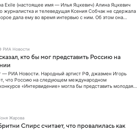
а Exile (настоящее имя — Илья Яцкевич) Алина Яцкевич
то журналистка и телеведущая Ксения Собчак не сдержала
орое дала ему во время интервью с ним. Об этом она
© РИА Новости
сказал, кто бы мог представить Россию на
нии
г — РИА Новости. Народный артист РФ, джазмен Игорь
ет, что Россию на следующем международном
конкурсе «Интервидение» могла бы представить молодая
а Убель, так
Соня Жарова
Бритни Спирс считает, что провалилась как