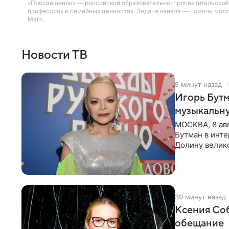
«Просвещение» — российский образовательно-просветительский т
профессиях и семейных ценностях. Задача канала — помочь мол
Mail».
Новости ТВ
9 минут назад
Игорь Бутм
музыкальн
МОСКВА, 8 ав
Бутман в инт
Долину велико
новую совмес
39 минут назад
Ксения Соб
обещание