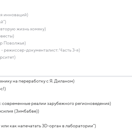
ия инноваций)
й")
вторую жизнь хомяку)
евесты)
тр Поволжья)
 - режиссер-документалист: Часть 3-я)
рситет)
нику на переработку с Я. Диланом)
с!)
: современные реалии зарубежного регионоведения)
силия (Зимбабве))
 или как напечатать 3D-орган в лаборатории")