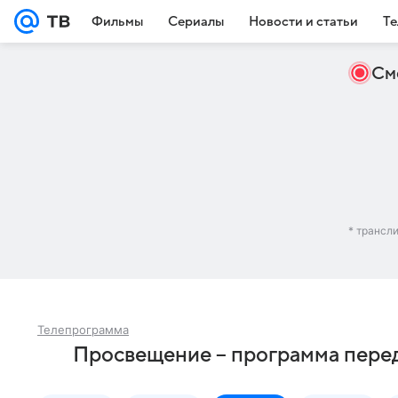
Фильмы
Сериалы
Новости и статьи
Те
См
* трансл
Телепрограмма
Просвещение – программа перед