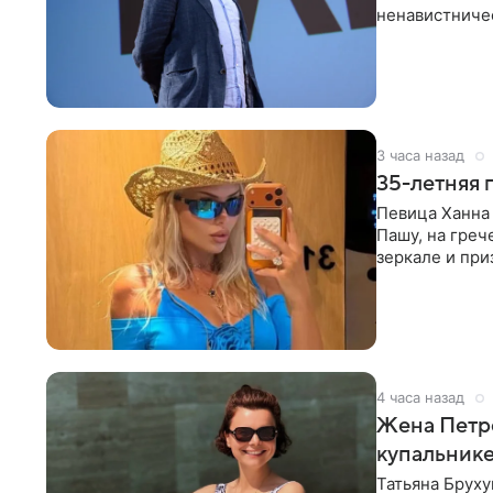
ненавистничес
принимать
3 часа назад
35-летняя 
Певица Ханна 
Пашу, на греч
зеркале и при
певицы, она
4 часа назад
Жена Петр
купальник
Татьяна Бруху