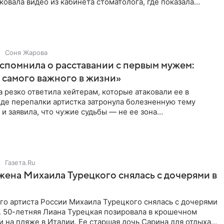
ковала видео из кабинета стоматолога, где показала
ия
Соня Жарова
спомнила о расставании с первым мужем:
самого важного в жизни»
 резко ответила хейтерам, которые атаковали ее в
оде перепалки артистка затронула болезненную тему
 и заявила, что чужие судьбы — не ее зона
ти. От Валентина
Газета.Ru
жена Михаила Турецкого снялась с дочерями в
го артиста России Михаила Турецкого снялась с дочерями
. 50-летняя Лиана Турецкая позировала в крошечном
 на пляже в Италии. Ее старшая дочь Сарина для отдыха