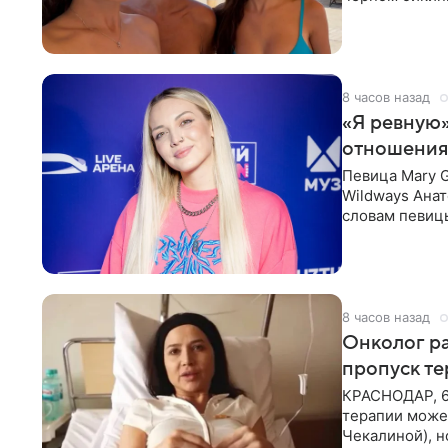
выбрала банд
8 часов назад
«Я ревную»
отношения
Певица Mary 
Wildways Анат
словам певицы
человека. Та
8 часов назад
Онколог ра
пропуск т
КРАСНОДАР, 6
терапии может
Чекалиной), 