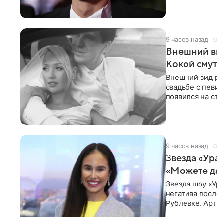
9 часов назад
Внешний ви
Кокой смут
Внешний вид 
свадьбе с пев
появился на с
признанной
9 часов назад
Звезда «Ур
«Можете д
Звезда шоу «У
негатива посл
Рублевке. Арт
реакция публ