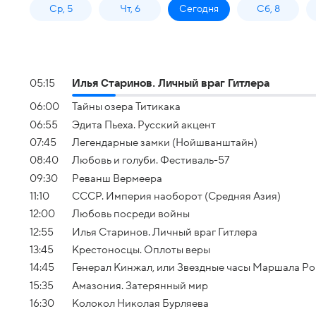
Ср, 5
Чт, 6
Сегодня
Сб, 8
05:15
Илья Старинов. Личный враг Гитлера
06:00
Тайны озера Титикака
06:55
Эдита Пьеха. Русский акцент
07:45
Легендарные замки (Нойшванштайн)
08:40
Любовь и голуби. Фестиваль-57
09:30
Реванш Вермеера
11:10
СССР. Империя наоборот (Средняя Азия)
12:00
Любовь посреди войны
12:55
Илья Старинов. Личный враг Гитлера
13:45
Крестоносцы. Оплоты веры
14:45
Генерал Кинжал, или Звездные часы Маршала Р
15:35
Амазония. Затерянный мир
16:30
Колокол Николая Бурляева