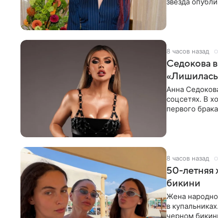
звезда опубли
процесс снят
8 часов назад
Седокова в
«Лишилась 
Анна Седокова
соцсетях. В х
первого брака
ответственнос
8 часов назад
50-летняя 
бикини
Жена народно
в купальниках
черном бикини