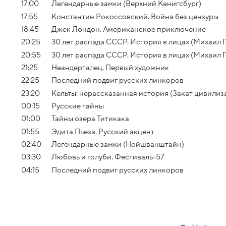
17:00
Легендарные замки (Верхний Кенигсбург)
17:55
Константин Рокоссовский. Война без цензуры
18:45
Джек Лондон. Американское приключение
20:25
30 лет распада СССР. История в лицах (Михаил Го
20:55
30 лет распада СССР. История в лицах (Михаил Г
21:25
Неандерталец. Первый художник
22:25
Последний подвиг русских линкоров
23:20
Кельты: нерассказанная история (Закат цивилиз
00:15
Русские тайны
01:00
Тайны озера Титикака
01:55
Эдита Пьеха. Русский акцент
02:40
Легендарные замки (Нойшванштайн)
03:30
Любовь и голуби. Фестиваль-57
04:15
Последний подвиг русских линкоров