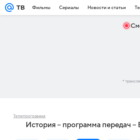
Фильмы
Сериалы
Новости и статьи
Те
См
* трансл
Телепрограмма
История – программа передач – 