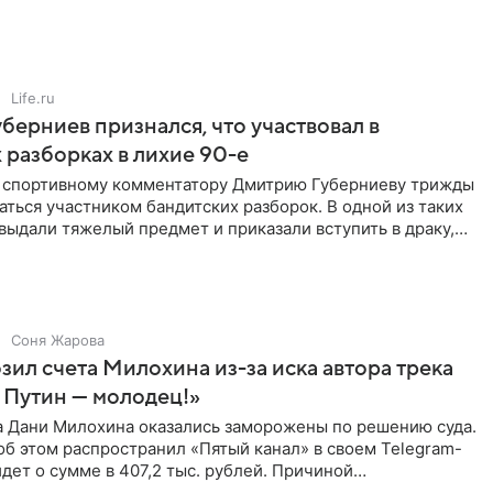
ритичен,
Life.ru
берниев признался, что участвовал в
 разборках в лихие 90-е
ы спортивному комментатору Дмитрию Губерниеву трижды
аться участником бандитских разборок. В одной из таких
выдали тяжелый предмет и приказали вступить в драку,
Соня Жарова
зил счета Милохина из-за иска автора трека
 Путин — молодец!»
а Дани Милохина оказались заморожены по решению суда.
б этом распространил «Пятый канал» в своем Telegram-
идет о сумме в 407,2 тыс. рублей. Причиной
ва стал