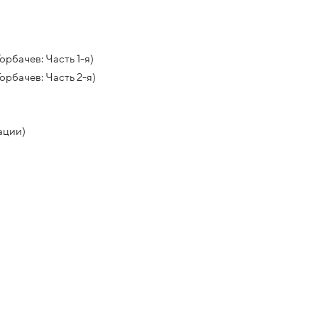
рбачев: Часть 1-я)
орбачев: Часть 2-я)
ации)