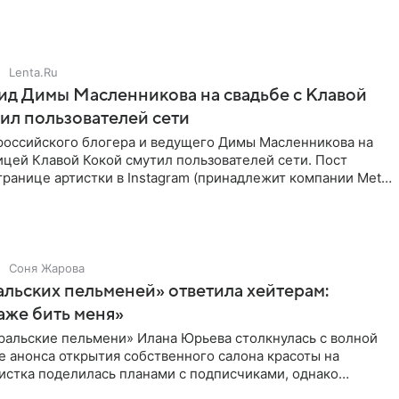
Lenta.Ru
д Димы Масленникова на свадьбе с Клавой
ил пользователей сети
российского блогера и ведущего Димы Масленникова на
ицей Клавой Кокой смутил пользователей сети. Пост
транице артистки в Instagram (принадлежит компании Meta,
Соня Жарова
альских пельменей» ответила хейтерам:
аже бить меня»
ральские пельмени» Илана Юрьева столкнулась с волной
е анонса открытия собственного салона красоты на
истка поделилась планами с подписчиками, однако
ики