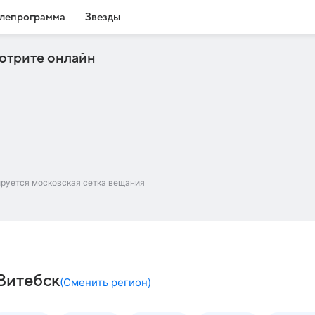
лепрограмма
Звезды
отрите онлайн
ируется московская сетка вещания
Витебск
(
Сменить регион
)