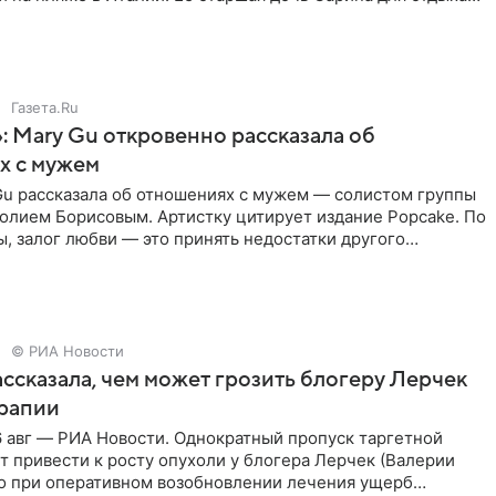
о
Газета.Ru
: Mary Gu откровенно рассказала об
х с мужем
Gu рассказала об отношениях с мужем — солистом группы
олием Борисовым. Артистку цитирует издание Popcake. По
, залог любви — это принять недостатки другого
кже
© РИА Новости
ссказала, чем может грозить блогеру Лерчек
ерапии
 авг — РИА Новости. Однократный пропуск таргетной
 привести к росту опухоли у блогера Лерчек (Валерии
но при оперативном возобновлении лечения ущерб