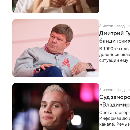
здоровью не к
8 часов назад
Дмитрий Гу
бандитских
В 1990-е год
довелось оказ
ситуаций ему 
однако он
8 часов назад
Суд заморо
«Владимир
Счета блогер
Информацию о
канале. Речь 
разбирательст