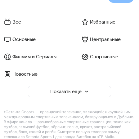
Все
Избранные
Основные
Центральные
Фильмы и Сериалы
Спортивные
Новостные
Показать еще
«Сетанта Спорт» — ирландский телеканал, являющийся крупнейшим
международным спортивным телеканалом, базирующимся в Дублине.
В эфире канала — разнообразные спортивные трансляции, такие как:
футбол, гэльский футбол, хёрлинг, гольф, крикет, австралийский
футбол, бокс, хоккей и регби. Смотрите полную телепрограмму
телеканала Setanta Sports 1 для города Витебск на «ТВ Mail».