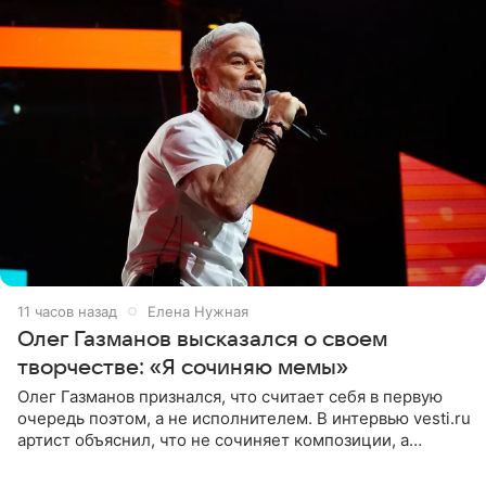
11 часов назад
Елена Нужная
Олег Газманов высказался о своем
творчестве: «Я сочиняю мемы»
Олег Газманов признался, что считает себя в первую
очередь поэтом, а не исполнителем. В интервью vesti.ru
артист объяснил, что не сочиняет композиции, а
позволяет им появляться через себя. По словам
музыканта,