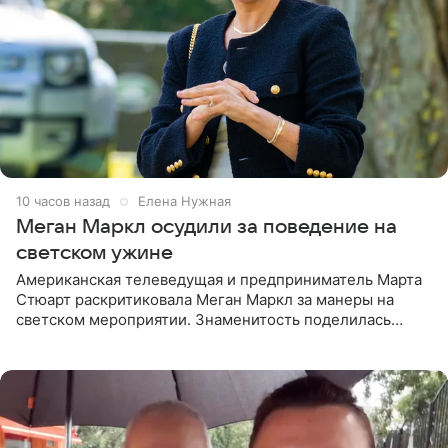
10 часов назад
Елена Нужная
Меган Маркл осудили за поведение на
светском ужине
Американская телеведущая и предприниматель Марта
Стюарт раскритиковала Меган Маркл за манеры на
светском мероприятии. Знаменитость поделилась
деталями личной встречи с герцогиней Сассекской,
пишет PageSix. По