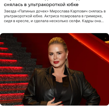
снялась в ультракороткой юбке
Звезда «Папиных дочек» Мирослава Карпович снялась в
ультракороткой юбке. Актриса позировала в гримерке,
сидя в кресле, и сделала несколько селфи. Кадры она
опубликовала на личной странице в социальной сети.