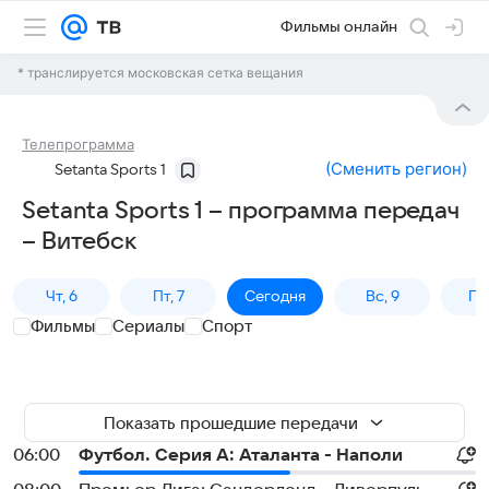
Фильмы онлайн
* транслируется московская сетка вещания
Телепрограмма
(
Сменить регион
)
Setanta Sports 1
Setanta Sports 1 – программа передач
– Витебск
Чт, 6
Пт, 7
Сегодня
Вс, 9
Пн,
Фильмы
Сериалы
Спорт
Показать прошедшие передачи
06:00
Футбол. Серия А: Аталанта - Наполи