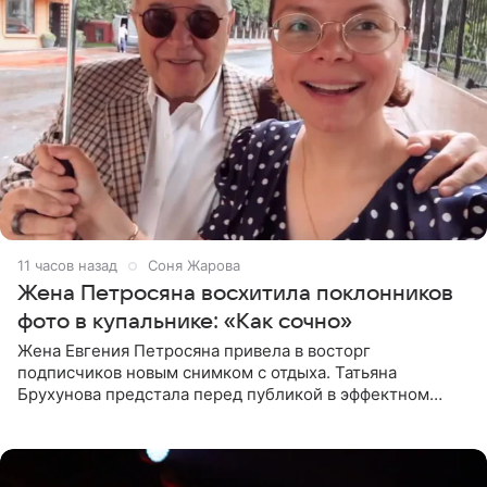
11 часов назад
Соня Жарова
Жена Петросяна восхитила поклонников
фото в купальнике: «Как сочно»
Жена Евгения Петросяна привела в восторг
подписчиков новым снимком с отдыха. Татьяна
Брухунова предстала перед публикой в эффектном
черно-сиреневом монокини, позируя прямо в бассейне.
«Ох, как сочно», «Татьяна,