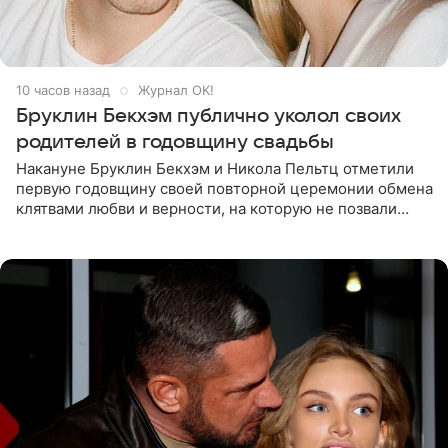
10 часов назад
Журнал OK!
Бруклин Бекхэм публично уколол своих
родителей в годовщину свадьбы
Накануне Бруклин Бекхэм и Никола Пельтц отметили
первую годовщину своей повторной церемонии обмена
клятвами любви и верности, на которую не позвали
никого из клана Бекхэм. По словам инсайдеров, пара
считает это