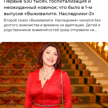
Первые 530 тысяч, госпитализация и
неожиданный новичок: что было в 1-м
выпуске «Выживалити. Наследники-2»
Второй сезон «Выживалити. Наследники» начался без
долгого знакомства и времени на адаптацию. Детей и
родственников знаменитостей сразу отправили на
тяжелое испытание, а уже через несколько дней в
лагере