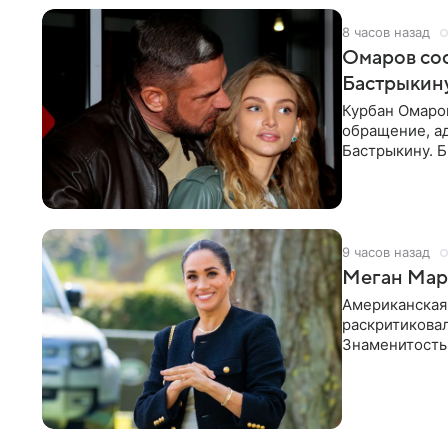
8 часов назад
Омаров соо
Бастрыкину
Курбан Омаро
обращение, а
Бастрыкину. 
в личном блог
9 часов назад
Меган Марк
Американская
раскритикова
Знаменитость
Сассекской, п