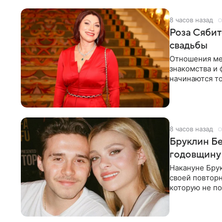
8 часов назад
Роза Сябит
свадьбы
Отношения ме
знакомства и 
начинаются то
многого,
8 часов назад
Бруклин Бе
годовщину
Накануне Бру
своей повтор
которую не по
считает это