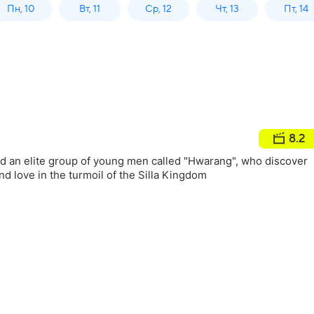
Пн, 10
Вт, 11
Ср, 12
Чт, 13
Пт, 14
8.2
d an elite group of young men called "Hwarang", who discover
nd love in the turmoil of the Silla Kingdom