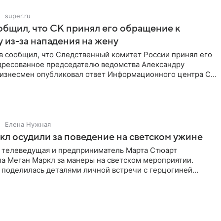
super.ru
бщил, что СК принял его обращение к
 из-за нападения на жену
в сообщил, что Следственный комитет России принял его
дресованное председателю ведомства Александру
Бизнесмен опубликовал ответ Информационного центра СК
е. В
Елена Нужная
л осудили за поведение на светском ужине
 телеведущая и предприниматель Марта Стюарт
ла Меган Маркл за манеры на светском мероприятии.
 поделилась деталями личной встречи с герцогиней
ишет PageSix. По