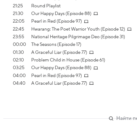
21:25
Round Playlist
21:30
Our Happy Days (Episode 88)
22:05
Pearl in Red (Episode 97)
22:45
Hwarang: The Poet Warrior Youth (Episode 12)
23:55
National Heritage Pilgrimage Deo (Episode 31)
00:00
The Seasons (Episode 17)
01:30
A Graceful Liar (Episode 77)
02:10
Problem Child in House (Episode 61)
03:25
Our Happy Days (Episode 88)
04:00
Pearl in Red (Episode 97)
04:40
A Graceful Liar (Episode 77)