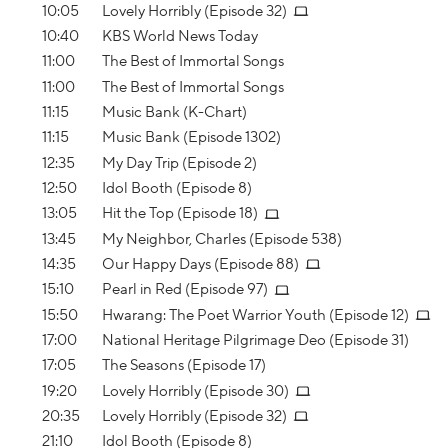
10:05
Lovely Horribly (Episode 32)
10:40
KBS World News Today
11:00
The Best of Immortal Songs
11:00
The Best of Immortal Songs
11:15
Music Bank (K-Chart)
11:15
Music Bank (Episode 1302)
12:35
My Day Trip (Episode 2)
12:50
Idol Booth (Episode 8)
13:05
Hit the Top (Episode 18)
13:45
My Neighbor, Charles (Episode 538)
14:35
Our Happy Days (Episode 88)
15:10
Pearl in Red (Episode 97)
15:50
Hwarang: The Poet Warrior Youth (Episode 12)
17:00
National Heritage Pilgrimage Deo (Episode 31)
17:05
The Seasons (Episode 17)
19:20
Lovely Horribly (Episode 30)
20:35
Lovely Horribly (Episode 32)
21:10
Idol Booth (Episode 8)