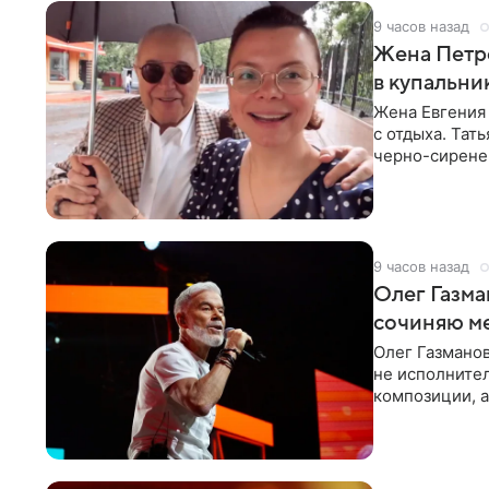
9 часов назад
Жена Петр
в купальни
Жена Евгения
с отдыха. Тат
черно-сиренев
«Татьяна,
9 часов назад
Олег Газма
сочиняю м
Олег Газманов
не исполнител
композиции, а
музыканта,