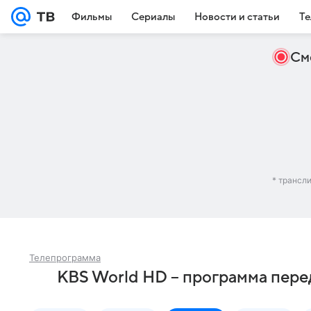
Фильмы
Сериалы
Новости и статьи
Те
См
* трансл
Телепрограмма
KBS World HD – программа пере