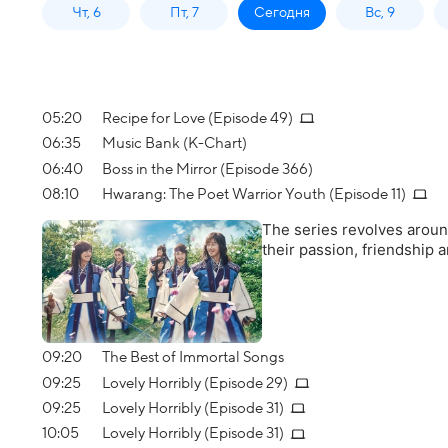
Чт, 6
Пт, 7
Сегодня
Вс, 9
05:20
Recipe for Love (Episode 49)
06:35
Music Bank (K-Chart)
06:40
Boss in the Mirror (Episode 366)
08:10
Hwarang: The Poet Warrior Youth (Episode 11)
The series revolves aroun
their passion, friendship a
09:20
The Best of Immortal Songs
09:25
Lovely Horribly (Episode 29)
09:25
Lovely Horribly (Episode 31)
10:05
Lovely Horribly (Episode 31)