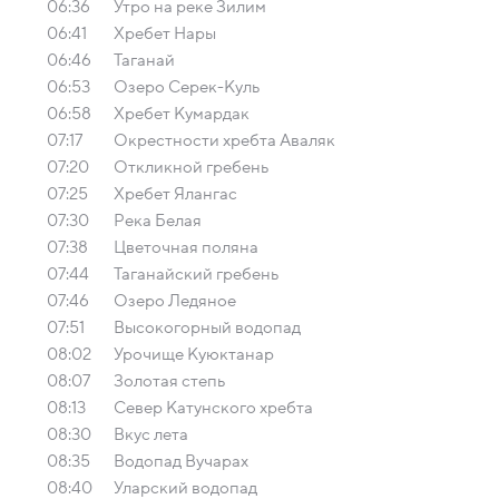
06:36
Утро на реке Зилим
06:41
Хребет Нары
06:46
Таганай
06:53
Озеро Серек-Куль
06:58
Хребет Кумардак
07:17
Окрестности хребта Аваляк
07:20
Откликной гребень
07:25
Хребет Ялангас
07:30
Река Белая
07:38
Цветочная поляна
07:44
Таганайский гребень
07:46
Озеро Ледяное
07:51
Высокогорный водопад
08:02
Урочище Куюктанар
08:07
Золотая степь
08:13
Север Катунского хребта
08:30
Вкус лета
08:35
Водопад Вучарах
08:40
Уларский водопад