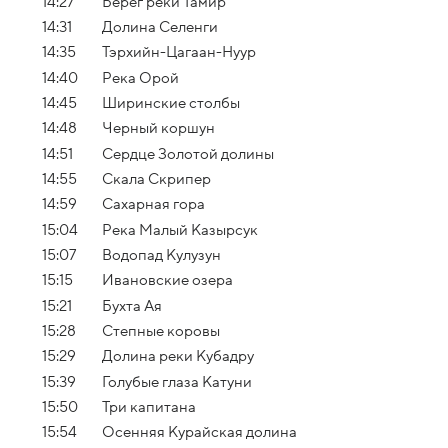
14:27
Берег реки Тамир
14:31
Долина Селенги
14:35
Тэрхийн-Цагаан-Нуур
14:40
Река Орой
14:45
Ширинские столбы
14:48
Черный коршун
14:51
Сердце Золотой долины
14:55
Скала Скрипер
14:59
Сахарная гора
15:04
Река Малый Казырсук
15:07
Водопад Кулузун
15:15
Ивановские озера
15:21
Бухта Ая
15:28
Степные коровы
15:29
Долина реки Кубадру
15:39
Голубые глаза Катуни
15:50
Три капитана
15:54
Осенняя Курайская долина