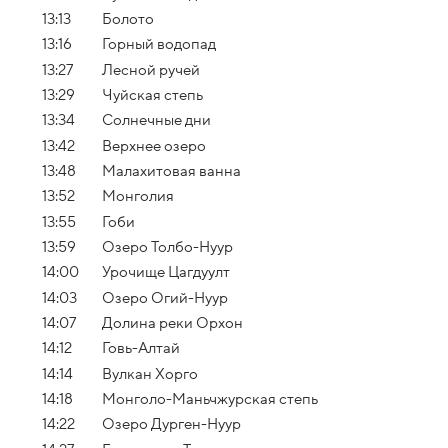
13:13
Болото
13:16
Горный водопад
13:27
Лесной ручей
13:29
Чуйская степь
13:34
Солнечные дни
13:42
Верхнее озеро
13:48
Малахитовая ванна
13:52
Монголия
13:55
Гоби
13:59
Озеро Толбо-Нуур
14:00
Урочище Цагдуулт
14:03
Озеро Огий-Нуур
14:07
Долина реки Орхон
14:12
Говь-Алтай
14:14
Вулкан Хорго
14:18
Монголо-Маньчжурская степь
14:22
Озеро Дурген-Нуур