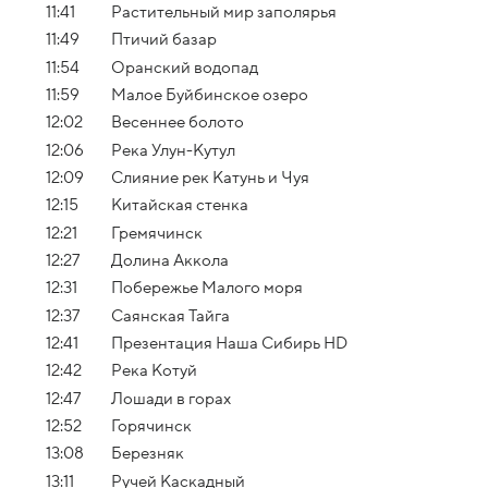
11:41
Растительный мир заполярья
11:49
Птичий базар
11:54
Оранский водопад
11:59
Малое Буйбинское озеро
12:02
Весеннее болото
12:06
Река Улун-Кутул
12:09
Слияние рек Катунь и Чуя
12:15
Китайская стенка
12:21
Гремячинск
12:27
Долина Аккола
12:31
Побережье Малого моря
12:37
Саянская Тайга
12:41
Презентация Наша Сибирь HD
12:42
Река Котуй
12:47
Лошади в горах
12:52
Горячинск
13:08
Березняк
13:11
Ручей Каскадный