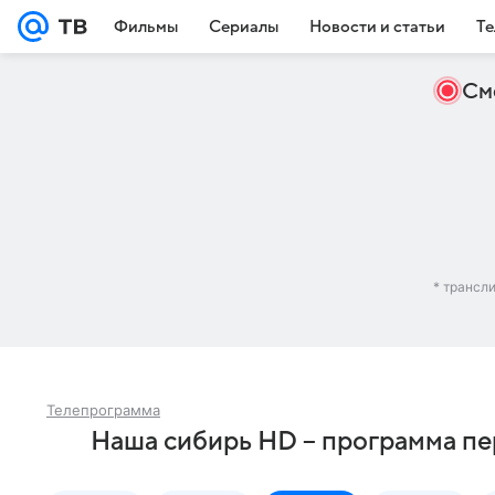
Фильмы
Сериалы
Новости и статьи
Те
См
* трансл
Телепрограмма
Наша сибирь HD – программа пе