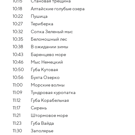
10:15
Становая трещина
10:18
Алтайские голубые озера
10:22
Пушица
10:27
Териберка
10:32
Сопка Зеленый мыс
10:35
Беломошный лес
10:38
В ожидании зимы
10:43
Баренцево море
10:46
Мыс Немецкий
10:50
Губа Кутовая
10:56
Бухта Озерко
11:00
Морские волны
11:09
Тундровая куропатка
11:12
Губа Корабельная
11:17
Сирень
11:21
Штормовое море
11:23
Губа Вайда
11:30
Заполярье