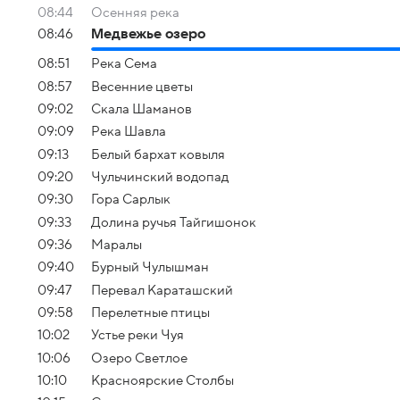
08:44
Осенняя река
08:46
Медвежье озеро
08:51
Река Сема
08:57
Весенние цветы
09:02
Скала Шаманов
09:09
Река Шавла
09:13
Белый бархат ковыля
09:20
Чульчинский водопад
09:30
Гора Сарлык
09:33
Долина ручья Тайгишонок
09:36
Маралы
09:40
Бурный Чулышман
09:47
Перевал Караташский
09:58
Перелетные птицы
10:02
Устье реки Чуя
10:06
Озеро Светлое
10:10
Красноярские Столбы