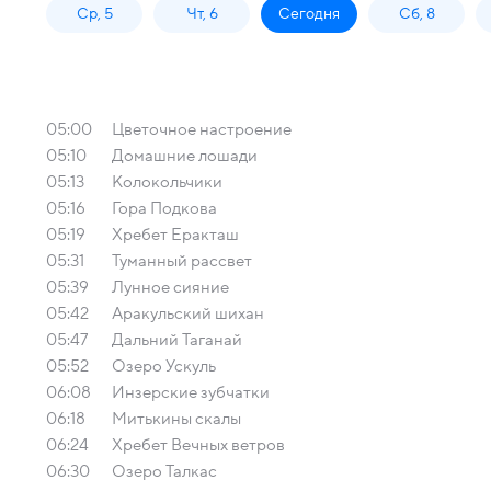
Ср, 5
Чт, 6
Сегодня
Сб, 8
05:00
Цветочное настроение
05:10
Домашние лошади
05:13
Колокольчики
05:16
Гора Подкова
05:19
Хребет Еракташ
05:31
Туманный рассвет
05:39
Лунное сияние
05:42
Аракульский шихан
05:47
Дальний Таганай
05:52
Озеро Ускуль
06:08
Инзерские зубчатки
06:18
Митькины скалы
06:24
Хребет Вечных ветров
06:30
Озеро Талкас