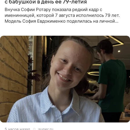
с бабушкой в день ее 79-летия
Внучка Софии Ротару показала редкий кадр с
именинницей, которой 7 августа исполнилось 79 лет.
Модель София Евдокименко поделилась на личной
странице в социальной сети фотографией знаменитой
бабушки. На снимке
5 часов назад
super.ru