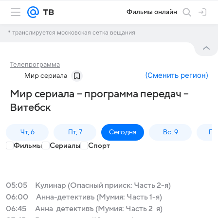
Фильмы онлайн
* транслируется московская сетка вещания
Телепрограмма
(
Сменить регион
)
Мир сериала
Мир сериала – программа передач –
Витебск
Чт, 6
Пт, 7
Сегодня
Вс, 9
Пн,
Фильмы
Сериалы
Спорт
05:05
Кулинар (Опасный прииск: Часть 2-я)
06:00
Анна-детективъ (Мумия: Часть 1-я)
06:45
Анна-детективъ (Мумия: Часть 2-я)