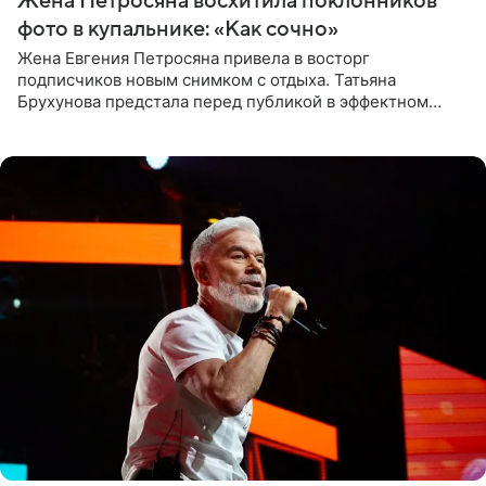
Жена Петросяна восхитила поклонников
фото в купальнике: «Как сочно»
Жена Евгения Петросяна привела в восторг
подписчиков новым снимком с отдыха. Татьяна
Брухунова предстала перед публикой в эффектном
черно-сиреневом монокини, позируя прямо в бассейне.
«Ох, как сочно», «Татьяна,