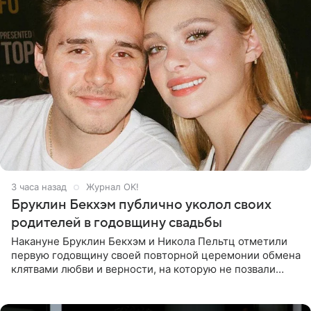
3 часа назад
Журнал OK!
Бруклин Бекхэм публично уколол своих
родителей в годовщину свадьбы
Накануне Бруклин Бекхэм и Никола Пельтц отметили
первую годовщину своей повторной церемонии обмена
клятвами любви и верности, на которую не позвали
никого из клана Бекхэм. По словам инсайдеров, пара
считает это