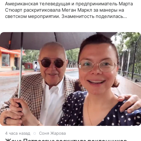
Американская телеведущая и предприниматель Марта
Стюарт раскритиковала Меган Маркл за манеры на
светском мероприятии. Знаменитость поделилась
деталями личной встречи с герцогиней Сассекской,
пишет PageSix. По
4 часа назад
Соня Жарова