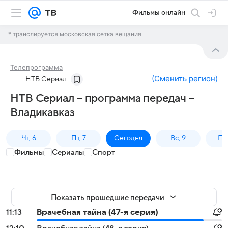
Фильмы онлайн
* транслируется московская сетка вещания
Телепрограмма
(
Сменить регион
)
НТВ Сериал
НТВ Сериал – программа передач –
Владикавказ
Чт, 6
Пт, 7
Сегодня
Вс, 9
Пн,
Фильмы
Сериалы
Спорт
Показать прошедшие передачи
11:13
Врачебная тайна (47-я серия)