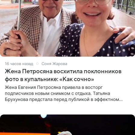
16 часов назад
Соня Жарова
Жена Петросяна восхитила поклонников
фото в купальнике: «Как сочно»
Жена Евгения Петросяна привела в восторг
подписчиков новым снимком с отдыха. Татьяна
Брухунова предстала перед публикой в эффектном
черно-сиреневом монокини, позируя прямо в бассейне.
«Ох, как сочно», «Татьяна,