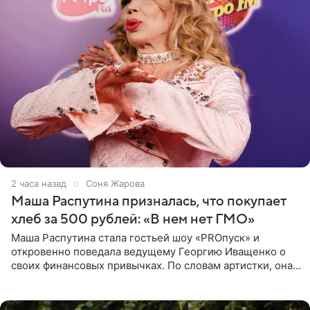
2 часа назад
Соня Жарова
Маша Распутина призналась, что покупает
хлеб за 500 рублей: «В нем нет ГМО»
Маша Распутина стала гостьей шоу «PROпуск» и
откровенно поведала ведущему Георгию Иващенко о
своих финансовых привычках. По словам артистки, она
давно перестала следить за тратами и может позволить
себе жить,