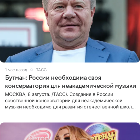
1 час назад
ТАСС
Бутман: России необходима своя
консерватория для неакадемической музыки
МОСКВА, 8 августа. /ТАСС/. Создание в России
собственной консерватории для неакадемической
музыки необходимо для развития отечественной школы
джаза, рока и поп-музыки, а также подготовки
исполнителей мирового