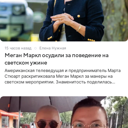
15 часов назад
Елена Нужная
Меган Маркл осудили за поведение на
светском ужине
Американская телеведущая и предприниматель Марта
Стюарт раскритиковала Меган Маркл за манеры на
светском мероприятии. Знаменитость поделилась
деталями личной встречи с герцогиней Сассекской,
пишет PageSix. По