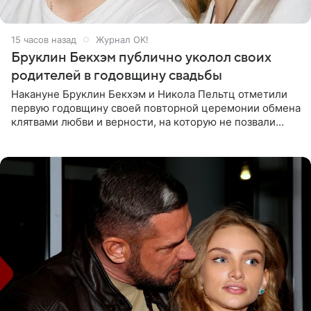
15 часов назад
Журнал OK!
Бруклин Бекхэм публично уколол своих
родителей в годовщину свадьбы
Накануне Бруклин Бекхэм и Никола Пельтц отметили
первую годовщину своей повторной церемонии обмена
клятвами любви и верности, на которую не позвали
никого из клана Бекхэм. По словам инсайдеров, пара
считает это