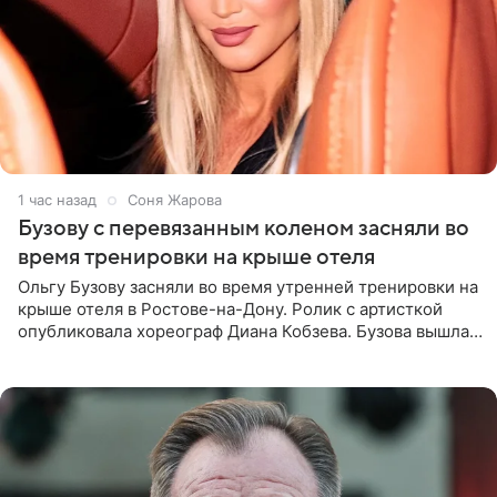
1 час назад
Соня Жарова
Бузову с перевязанным коленом засняли во
время тренировки на крыше отеля
Ольгу Бузову засняли во время утренней тренировки на
крыше отеля в Ростове-на-Дону. Ролик с артисткой
опубликовала хореограф Диана Кобзева. Бузова вышла
на занятие спортом в 32-градусную жару ранним утром,