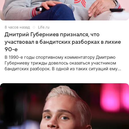
8 часов назад
Life.ru
Дмитрий Губерниев признался, что
участвовал в бандитских разборках в лихие
90-е
В 1990-е годы спортивному комментатору Дмитрию
Губерниеву трижды довелось оказаться участником
бандитских разборок. В одной из таких ситуаций ему
выдали тяжелый предмет и приказали вступить в драку,
однако он