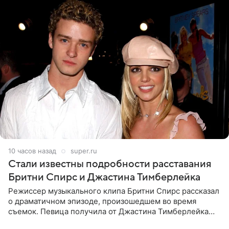
10 часов назад
super.ru
Стали известны подробности расставания
Бритни Спирс и Джастина Тимберлейка
Режиссер музыкального клипа Бритни Спирс рассказал
о драматичном эпизоде, произошедшем во время
съемок. Певица получила от Джастина Тимберлейка
сообщение о расставании прямо на площадке. По