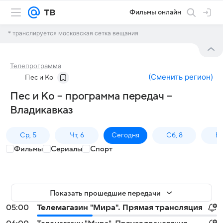
Фильмы онлайн
* транслируется московская сетка вещания
Телепрограмма
(
Сменить регион
)
Пес и Ко
Пес и Ко – программа передач –
Владикавказ
Ср, 5
Чт, 6
Сегодня
Сб, 8
Вс
Фильмы
Сериалы
Спорт
Показать прошедшие передачи
05:00
Телемагазин "Мира". Прямая трансляция