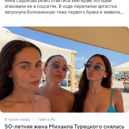
Анна Седокова резко ответила хейтерам, которые
атаковали ее в соцсетях. В ходе перепалки артистка
затронула болезненную тему первого брака и заявила,
что чужие судьбы — не ее зона ответственности. От
Валентина
8 часов назад
Газета.Ru
50-летняя жена Михаила Турецкого снялась