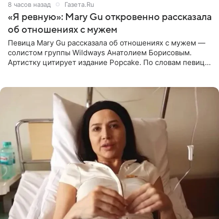
8 часов назад
Газета.Ru
«Я ревную»: Mary Gu откровенно рассказала
об отношениях с мужем
Певица Mary Gu рассказала об отношениях с мужем —
солистом группы Wildways Анатолием Борисовым.
Артистку цитирует издание Popcake. По словам певицы,
залог любви — это принять недостатки другого
человека. Также