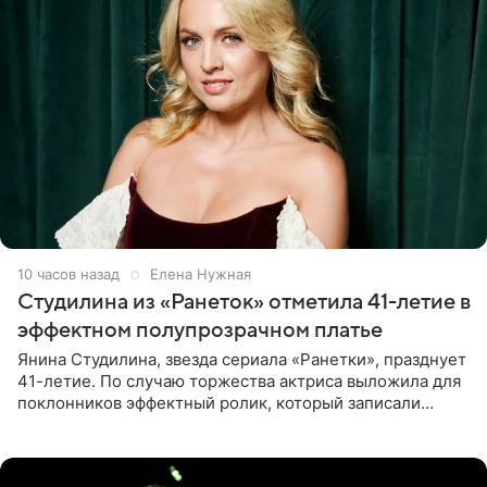
10 часов назад
Елена Нужная
Студилина из «Ранеток» отметила 41-летие в
эффектном полупрозрачном платье
Янина Студилина, звезда сериала «Ранетки», празднует
41-летие. По случаю торжества актриса выложила для
поклонников эффектный ролик, который записали
прошлой ночью. В кадре артистка предстала в
вечернем