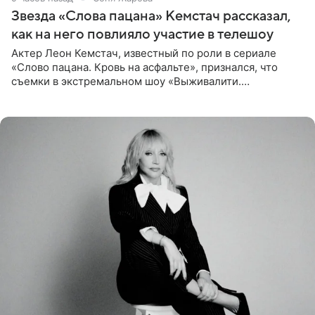
Звезда «Слова пацана» Кемстач рассказал,
как на него повлияло участие в телешоу
Актер Леон Кемстач, известный по роли в сериале
«Слово пацана. Кровь на асфальте», признался, что
съемки в экстремальном шоу «Выживалити.
Наследники» кардинально повлияли на его образ жизни.
Подробностями он