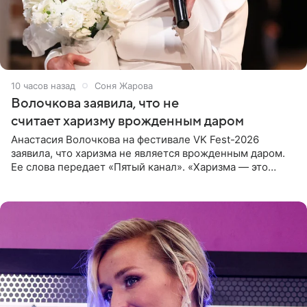
10 часов назад
Соня Жарова
Волочкова заявила, что не
считает харизму врожденным даром
Анастасия Волочкова на фестивале VK Fest-2026
заявила, что харизма не является врожденным даром.
Ее слова передает «Пятый канал». «Харизма — это
отчасти все-таки приобретенное качество, а не
врожденное, потому