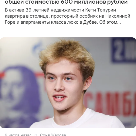
общей стоимостью 600 миллионов рублей
В активе 39-летней недвижимости Кети Топурии —
квартира в столице, просторный особняк на Николиной
Горе и апартаменты класса люкс в Дубае. Об этом
сообщает Telegram-канал «Звездач» в рубрике «По
домам». По
9 часов назад
Соня Жарова