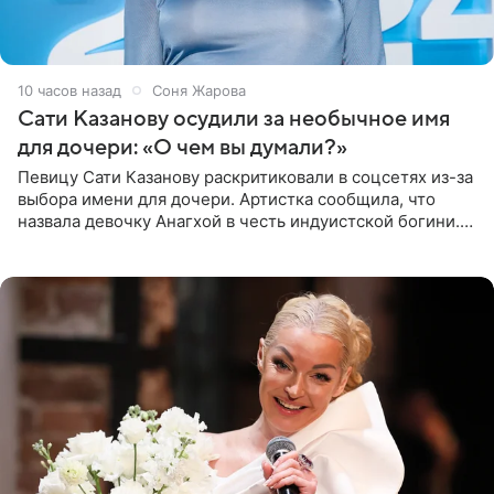
10 часов назад
Соня Жарова
Сати Казанову осудили за необычное имя
для дочери: «О чем вы думали?»
Певицу Сати Казанову раскритиковали в соцсетях из-за
выбора имени для дочери. Артистка сообщила, что
назвала девочку Анагхой в честь индуистской богини.
При этом исполнительница скрывала это имя от
поклонников