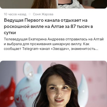
10 часов назад
Соня Жарова
Ведущая Первого канала отдыхает на
роскошной вилле на Алтае за 87 тысяч в
сутки
Телеведущая Екатерина Андреева отправилась на Алтай
и выбрала для проживания шикарную виллу. Как
сообщает Telegram-канал «Звездач», знаменитость
сняла двухэтажный дом, где ночь обходится минимум в
87 тысяч