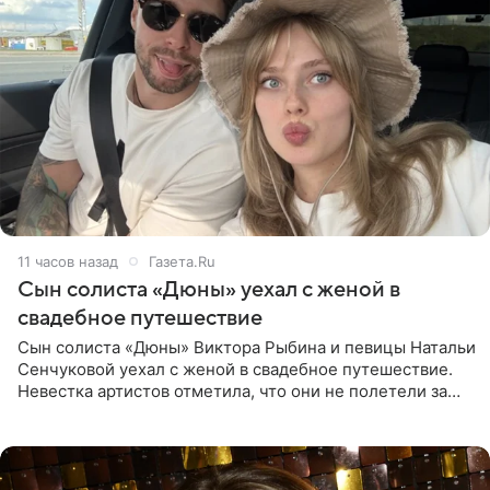
11 часов назад
Газета.Ru
Сын солиста «Дюны» уехал с женой в
свадебное путешествие
Сын солиста «Дюны» Виктора Рыбина и певицы Натальи
Сенчуковой уехал с женой в свадебное путешествие.
Невестка артистов отметила, что они не полетели за
границу, а выбрали для отдыха эко-комплекс в
Калужской