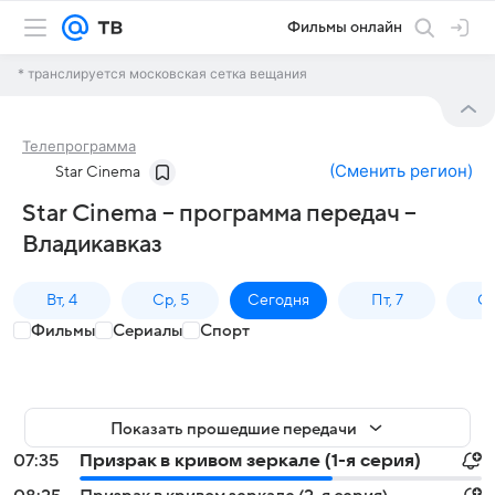
Фильмы онлайн
* транслируется московская сетка вещания
Телепрограмма
(
Сменить регион
)
Star Cinema
Star Cinema – программа передач –
Владикавказ
Вт, 4
Ср, 5
Сегодня
Пт, 7
Сб
Фильмы
Сериалы
Спорт
Показать прошедшие передачи
07:35
Призрак в кривом зеркале (1-я серия)