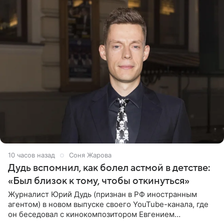
10 часов назад
Соня Жарова
Дудь вспомнил, как болел астмой в детстве:
«Был близок к тому, чтобы откинуться»
Журналист Юрий Дудь (признан в РФ иностранным
агентом) в новом выпуске своего YouTube-канала, где
он беседовал с кинокомпозитором Евгением