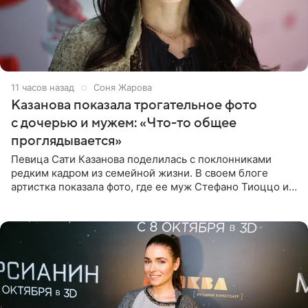
11 часов назад
Соня Жарова
Казанова показала трогательное фото
с дочерью и мужем: «Что-то общее
проглядывается»
Певица Сати Казанова поделилась с поклонниками
редким кадром из семейной жизни. В своем блоге
артистка показала фото, где ее муж Стефано Тиоццо и
их маленькая дочь спят рядом. На снимке отец и
малышка лежат в