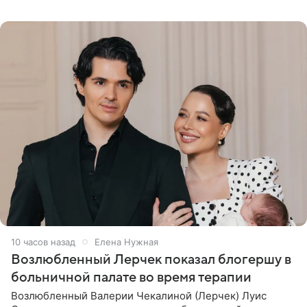
Гальпериным, поделился личной историей о борьбе с
бронхиальной астмой в
10 часов назад
Елена Нужная
Возлюбленный Лерчек показал блогершу в
больничной палате во время терапии
Возлюбленный Валерии Чекалиной (Лерчек) Луис