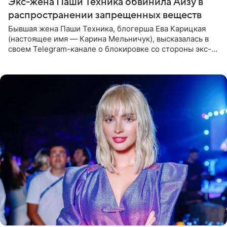
Экс-жена Паши Техника обвинила Айзу в
распространении запрещенных веществ
Бывшая жена Паши Техника, блогерша Ева Карицкая
(настоящее имя — Карина Мельничук), высказалась в
своем Telegram-канале о блокировке со стороны экс-
супруги Гуфа Айзы-Лилуны Ай. Карицкая утверждает,
что ее