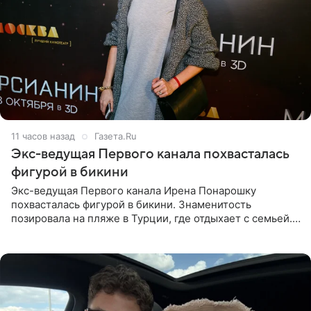
11 часов назад
Газета.Ru
Экс-ведущая Первого канала похвасталась
фигурой в бикини
Экс-ведущая Первого канала Ирена Понарошку
похвасталась фигурой в бикини. Знаменитость
позировала на пляже в Турции, где отдыхает с семьей.
Она поделилась кадрами с отдыха в Instagram (владелец
компания Meta