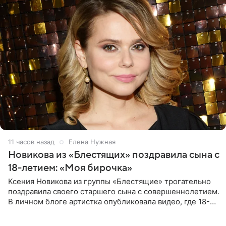
11 часов назад
Елена Нужная
Новикова из «Блестящих» поздравила сына с
18-летием: «Моя бирочка»
Ксения Новикова из группы «Блестящие» трогательно
поздравила своего старшего сына с совершеннолетием.
В личном блоге артистка опубликовала видео, где 18-
летний Мирон легко подхватил маму на руки и закружил
во