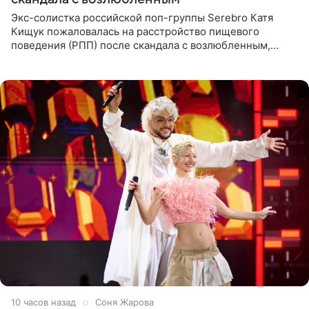
Экс-солистка российской поп-группы Serebro Катя
Кищук пожаловалась на расстройство пищевого
поведения (РПП) после скандала с возлюбленным,
популярным рэпером 9mice (настоящее имя — Сергей
Дмитриев).
10 часов назад
Соня Жарова