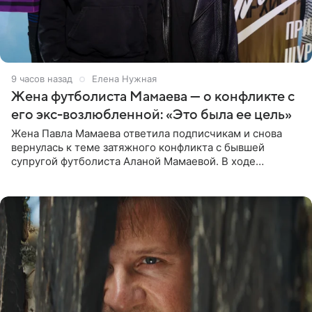
9 часов назад
Елена Нужная
Жена футболиста Мамаева — о конфликте с
его экс-возлюбленной: «Это была ее цель»
Жена Павла Мамаева ответила подписчикам и снова
вернулась к теме затяжного конфликта с бывшей
супругой футболиста Аланой Мамаевой. В ходе
общения с аудиторией один из пользователей
признался, что раньше судил о