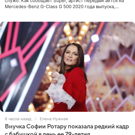
служб. Как сообщает Super, артист передвигается на
Mercedes-Benz G-Class G 500 2020 года выпуска,
стоимость которого оценивается в 15–20 миллионов
рублей.
6 часов назад
Елена Нужная
Внучка Софии Ротару показала редкий кадр
с бабушкой в день ее 79-летия