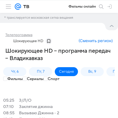
Фильмы онлайн
* транслируется московская сетка вещания
Телепрограмма
(
Сменить регион
)
Шокирующее HD
Шокирующее HD – программа передач
– Владикавказ
Чт, 6
Пт, 7
Сегодня
Вс, 9
Пн,
Фильмы
Сериалы
Спорт
05:25
З/Л/О
07:10
Заклятие джинна
08:55
Вызываю Джинна - 2