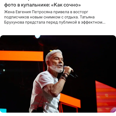
фото в купальнике: «Как сочно»
Жена Евгения Петросяна привела в восторг
подписчиков новым снимком с отдыха. Татьяна
Брухунова предстала перед публикой в эффектном
черно-сиреневом монокини, позируя прямо в бассейне.
«Ох, как сочно», «Татьяна,