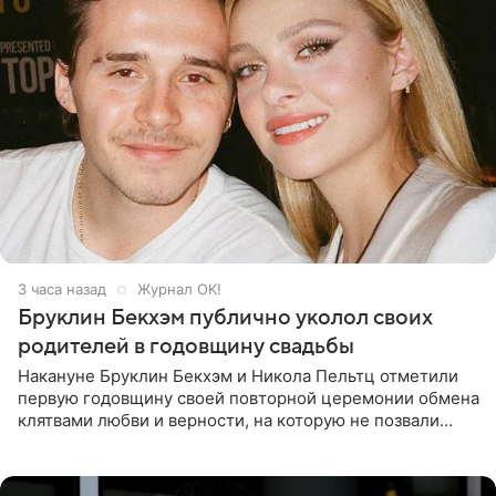
3 часа назад
Журнал OK!
Бруклин Бекхэм публично уколол своих
родителей в годовщину свадьбы
Накануне Бруклин Бекхэм и Никола Пельтц отметили
первую годовщину своей повторной церемонии обмена
клятвами любви и верности, на которую не позвали
никого из клана Бекхэм. По словам инсайдеров, пара
считает это