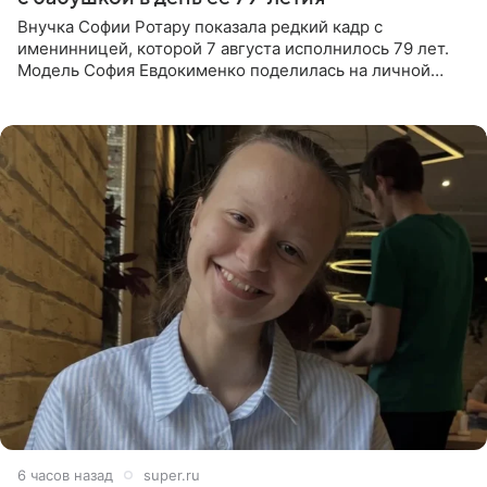
Внучка Софии Ротару показала редкий кадр с
именинницей, которой 7 августа исполнилось 79 лет.
Модель София Евдокименко поделилась на личной
странице в социальной сети фотографией знаменитой
бабушки. На снимке
6 часов назад
super.ru