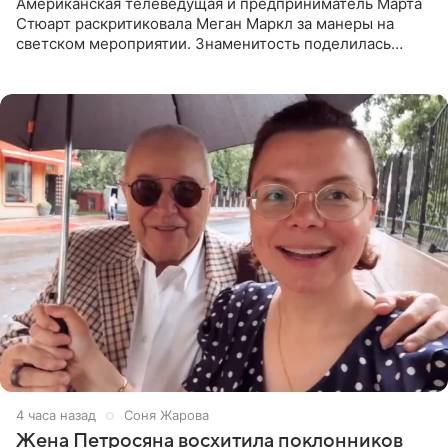
Американская телеведущая и предприниматель Марта
Стюарт раскритиковала Меган Маркл за манеры на
светском мероприятии. Знаменитость поделилась
деталями личной встречи с герцогиней Сассекской,
пишет PageSix. По
4 часа назад
Соня Жарова
Жена Петросяна восхитила поклонников