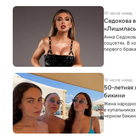
10 часов назад
Седокова в
«Лишилась 
Анна Седокова
соцсетях. В х
первого брака
ответственнос
10 часов назад
50-летняя 
бикини
Жена народно
в купальниках
черном бикини
выбрала банд