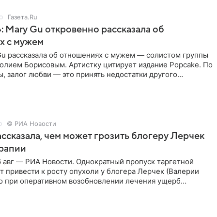
Газета.Ru
: Mary Gu откровенно рассказала об
х с мужем
Gu рассказала об отношениях с мужем — солистом группы
олием Борисовым. Артистку цитирует издание Popcake. По
, залог любви — это принять недостатки другого
кже
© РИА Новости
ссказала, чем может грозить блогеру Лерчек
ерапии
 авг — РИА Новости. Однократный пропуск таргетной
 привести к росту опухоли у блогера Лерчек (Валерии
но при оперативном возобновлении лечения ущерб
ритичен,