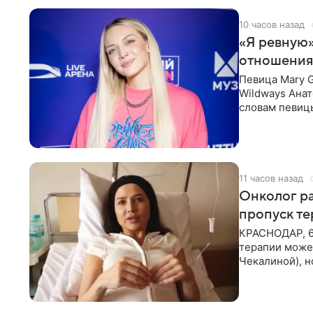
10 часов назад
«Я ревную»
отношения
Певица Mary 
Wildways Анат
словам певицы
человека. Та
11 часов назад
Онколог ра
пропуск т
КРАСНОДАР, 6
терапии может
Чекалиной), 
здоровью не к