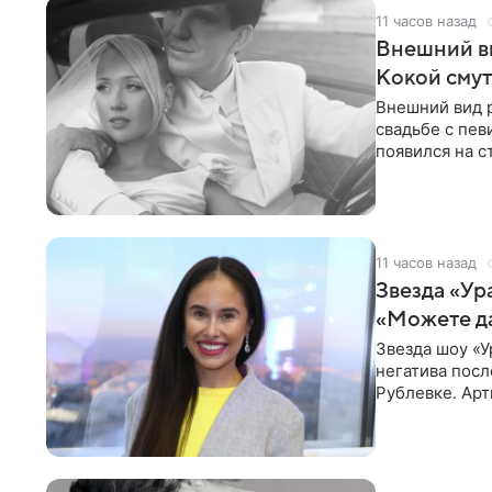
11 часов назад
Внешний ви
Кокой смут
Внешний вид 
свадьбе с пев
появился на с
признанной
11 часов назад
Звезда «Ур
«Можете д
Звезда шоу «У
негатива посл
Рублевке. Арт
реакция публ