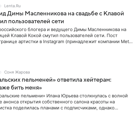
Lenta.Ru
д Димы Масленникова на свадьбе с Клавой
ил пользователей сети
российского блогера и ведущего Димы Масленникова на
ицей Клавой Кокой смутил пользователей сети. Пост
транице артистки в Instagram (принадлежит компании Meta,
Соня Жарова
альских пельменей» ответила хейтерам:
аже бить меня»
ральские пельмени» Илана Юрьева столкнулась с волной
е анонса открытия собственного салона красоты на
истка поделилась планами с подписчиками, однако
ики