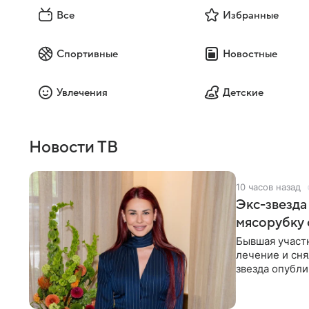
Все
Избранные
Спортивные
Новостные
Увлечения
Детские
Новости ТВ
10 часов назад
Экс-звезда
мясорубку 
Бывшая участ
лечение и сня
звезда опубли
процесс снят