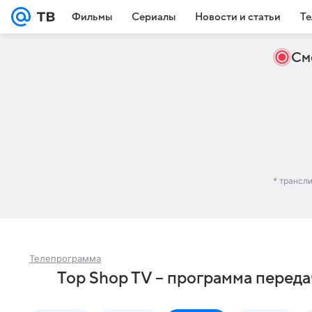
Фильмы
Сериалы
Новости и статьи
Те
См
* трансл
Телепрограмма
Top Shop TV – программа переда