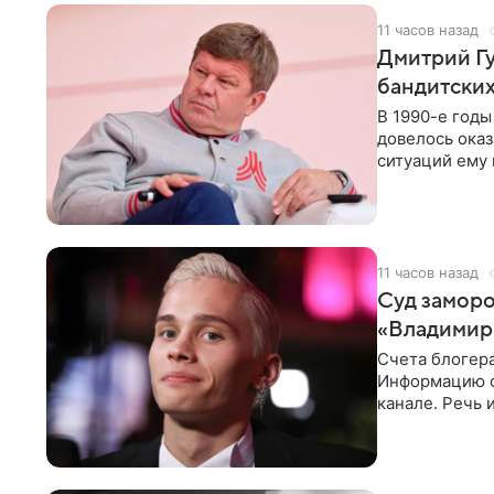
11 часов назад
Дмитрий Гу
бандитских
В 1990-е год
довелось оказ
ситуаций ему 
однако он
11 часов назад
Суд заморо
«Владимир
Счета блогер
Информацию о
канале. Речь 
разбирательст