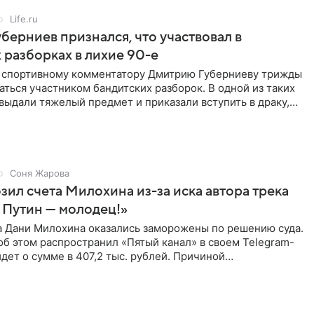
Life.ru
берниев признался, что участвовал в
 разборках в лихие 90-е
ы спортивному комментатору Дмитрию Губерниеву трижды
аться участником бандитских разборок. В одной из таких
выдали тяжелый предмет и приказали вступить в драку,
Соня Жарова
зил счета Милохина из-за иска автора трека
 Путин — молодец!»
а Дани Милохина оказались заморожены по решению суда.
б этом распространил «Пятый канал» в своем Telegram-
идет о сумме в 407,2 тыс. рублей. Причиной
ва стал