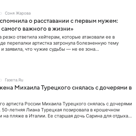
Соня Жарова
спомнила о расставании с первым мужем:
самого важного в жизни»
 резко ответила хейтерам, которые атаковали ее в
оде перепалки артистка затронула болезненную тему
 и заявила, что чужие судьбы — не ее зона
ти. От Валентина
Газета.Ru
жена Михаила Турецкого снялась с дочерями в
го артиста России Михаила Турецкого снялась с дочерями
. 50-летняя Лиана Турецкая позировала в крошечном
 на пляже в Италии. Ее старшая дочь Сарина для отдыха
о