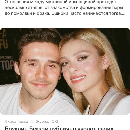
Отношения между мужчиной и женщиной проходят
несколько этапов: от знакомства и формирования пары
до помолвки и брака. Ошибки часто начинаются тогда,
когда один из партнеров требует от другого слишком
многого,
4 часа назад
Журнал OK!
Бруклин Бекхэм публично уколол своих