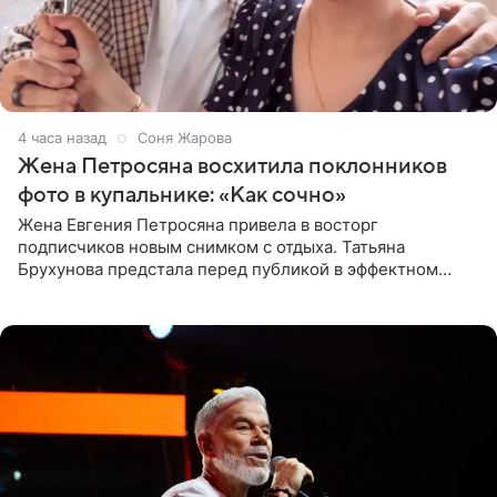
4 часа назад
Соня Жарова
Жена Петросяна восхитила поклонников
фото в купальнике: «Как сочно»
Жена Евгения Петросяна привела в восторг
подписчиков новым снимком с отдыха. Татьяна
Брухунова предстала перед публикой в эффектном
черно-сиреневом монокини, позируя прямо в бассейне.
«Ох, как сочно», «Татьяна,