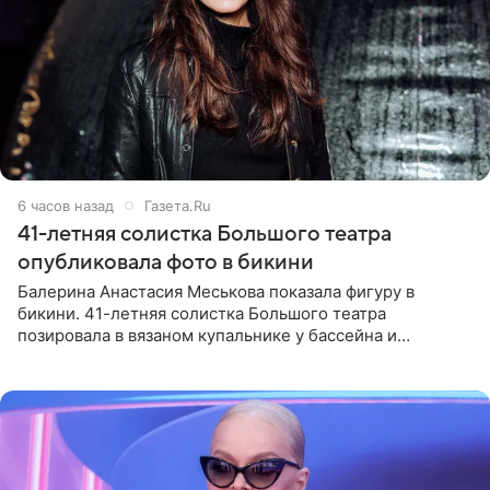
6 часов назад
Газета.Ru
41-летняя солистка Большого театра
опубликовала фото в бикини
Балерина Анастасия Меськова показала фигуру в
бикини. 41-летняя солистка Большого театра
позировала в вязаном купальнике у бассейна и
опубликовала фото в личном блоге. Артистка
поделилась кадрами с отдыха за