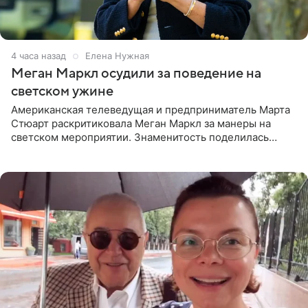
4 часа назад
Елена Нужная
Меган Маркл осудили за поведение на
светском ужине
Американская телеведущая и предприниматель Марта
Стюарт раскритиковала Меган Маркл за манеры на
светском мероприятии. Знаменитость поделилась
деталями личной встречи с герцогиней Сассекской,
пишет PageSix. По