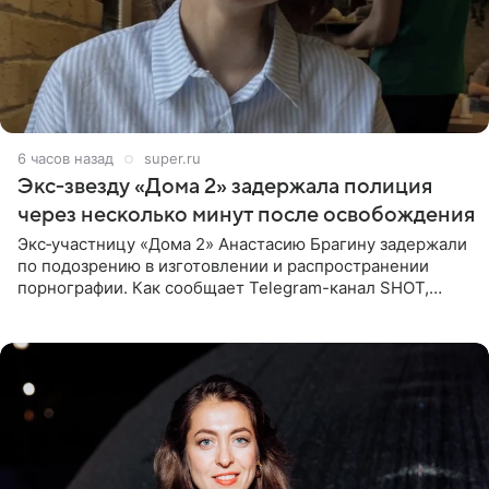
6 часов назад
super.ru
Экс‑звезду «Дома 2» задержала полиция
через несколько минут после освобождения
Экс‑участницу «Дома 2» Анастасию Брагину задержали
по подозрению в изготовлении и распространении
порнографии. Как сообщает Telegram-канал SHOT,
девушка может оказаться в СИЗО. Следствие
ходатайствует об