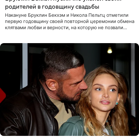
родителей в годовщину свадьбы
Накануне Бруклин Бекхэм и Никола Пельтц отметили
первую годовщину своей повторной церемонии обмена
клятвами любви и верности, на которую не позвали
никого из клана Бекхэм. По словам инсайдеров, пара
считает это