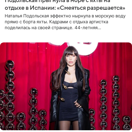
Подольская прыгнула в море с яхты на
отдыхе в Испании: «Смеяться разрешается»
Наталья Подольская эффектно нырнула в морскую воду
прямо с борта яхты. Кадрами с отдыха артистка
поделилась на своей странице. 44-летняя
знаменитость предстала перед поклонниками в ярком
розовом купальнике с