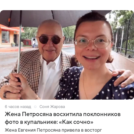
деталями личной встречи с герцогиней Сассекской,
пишет PageSix. По
6 часов назад
Соня Жарова
Жена Петросяна восхитила поклонников
фото в купальнике: «Как сочно»
Жена Евгения Петросяна привела в восторг