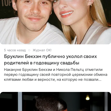
5 часов назад
Журнал OK!
Бруклин Бекхэм публично уколол своих
родителей в годовщину свадьбы
Накануне Бруклин Бекхэм и Никола Пельтц отметили
первую годовщину своей повторной церемонии обмена
клятвами любви и верности, на которую не позвали
никого из клана Бекхэм. По словам инсайдеров, пара
считает это