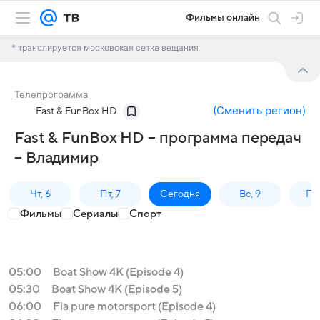
Фильмы онлайн
* транслируется московская сетка вещания
Телепрограмма
(
Сменить регион
)
Fast & FunBox HD
Fast & FunBox HD – программа передач
– Владимир
Чт, 6
Пт, 7
Сегодня
Вс, 9
Пн,
Фильмы
Сериалы
Спорт
05:00
Boat Show 4K (Episode 4)
05:30
Boat Show 4K (Episode 5)
06:00
Fia pure motorsport (Episode 4)