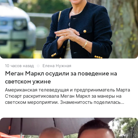
10 часов назад
Елена Нужная
Меган Маркл осудили за поведение на
светском ужине
Американская телеведущая и предприниматель Марта
Стюарт раскритиковала Меган Маркл за манеры на
светском мероприятии. Знаменитость поделилась
деталями личной встречи с герцогиней Сассекской,
пишет PageSix. По