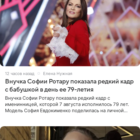
12 часов назад
Елена Нужная
Внучка Софии Ротару показала редкий кадр
с бабушкой в день ее 79-летия
Внучка Софии Ротару показала редкий кадр с
именинницей, которой 7 августа исполнилось 79 лет.
Модель София Евдокименко поделилась на личной
странице в социальной сети фотографией знаменитой
бабушки. На снимке