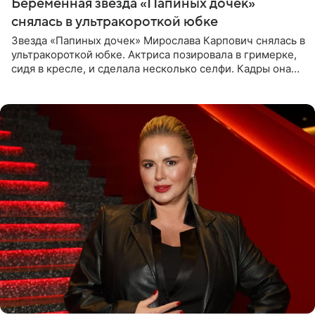
Беременная звезда «Папиных дочек»
снялась в ультракороткой юбке
Звезда «Папиных дочек» Мирослава Карпович снялась в
ультракороткой юбке. Актриса позировала в гримерке,
сидя в кресле, и сделала несколько селфи. Кадры она
опубликовала на личной странице в социальной сети.