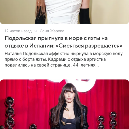
12 часов назад
Соня Жарова
Подольская прыгнула в море с яхты на
отдыхе в Испании: «Смеяться разрешается»
Наталья Подольская эффектно нырнула в морскую воду
прямо с борта яхты. Кадрами с отдыха артистка
поделилась на своей странице. 44-летняя
знаменитость предстала перед поклонниками в ярком
розовом купальнике с