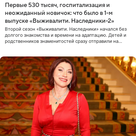
Первые 530 тысяч, госпитализация и
неожиданный новичок: что было в 1-м
выпуске «Выживалити. Наследники-2»
Второй сезон «Выживалити. Наследники» начался без
долгого знакомства и времени на адаптацию. Детей и
родственников знаменитостей сразу отправили на
тяжелое испытание, а уже через несколько дней в
лагере