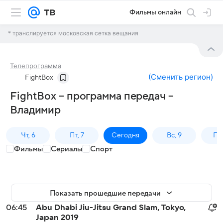
Фильмы онлайн
* транслируется московская сетка вещания
Телепрограмма
(
Сменить регион
)
FightBox
FightBox – программа передач –
Владимир
Чт, 6
Пт, 7
Сегодня
Вс, 9
Пн,
Фильмы
Сериалы
Спорт
Показать прошедшие передачи
06:45
Abu Dhabi Jiu-Jitsu Grand Slam, Tokyo,
Japan 2019