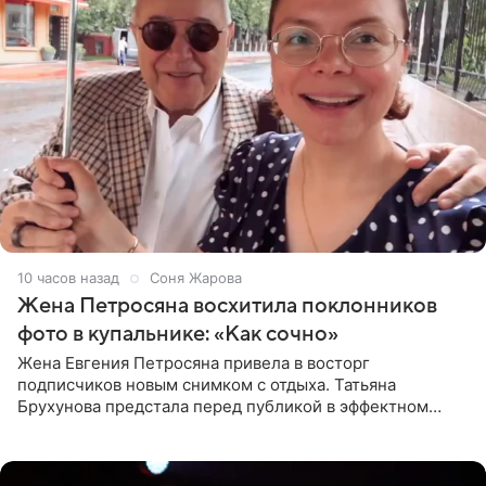
10 часов назад
Соня Жарова
Жена Петросяна восхитила поклонников
фото в купальнике: «Как сочно»
Жена Евгения Петросяна привела в восторг
подписчиков новым снимком с отдыха. Татьяна
Брухунова предстала перед публикой в эффектном
черно-сиреневом монокини, позируя прямо в бассейне.
«Ох, как сочно», «Татьяна,