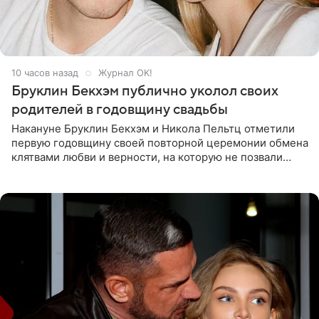
10 часов назад
Журнал OK!
Бруклин Бекхэм публично уколол своих
родителей в годовщину свадьбы
Накануне Бруклин Бекхэм и Никола Пельтц отметили
первую годовщину своей повторной церемонии обмена
клятвами любви и верности, на которую не позвали
никого из клана Бекхэм. По словам инсайдеров, пара
считает это