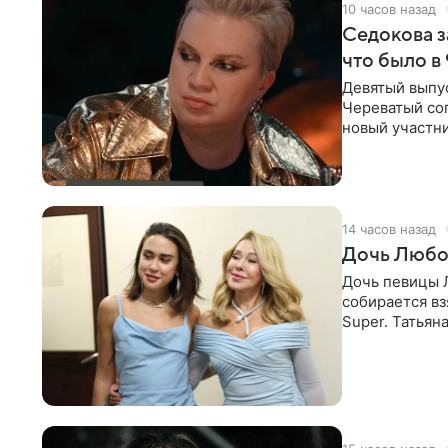
10 часов назад
Седокова з
что было в
Девятый выпус
Череватый сог
новый участни
давлением.
14 часов назад
Дочь Любо
Дочь певицы Л
собирается вз
Super. Татьян
поскольку им