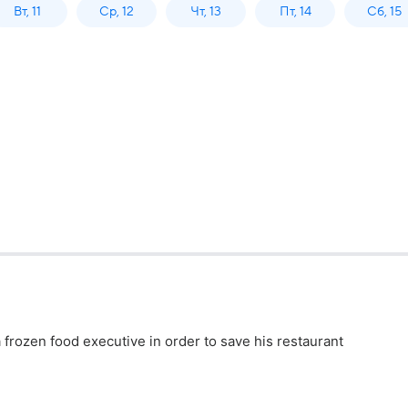
Вт, 11
Ср, 12
Чт, 13
Пт, 14
Сб, 15
 frozen food executive in order to save his restaurant