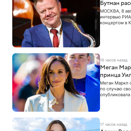
Бутман рас
МОСКВА, 8 ав
интервью РИА
концертом в К
друзья —
16 часов назад
Меган Мар
принца Уи
Меган Маркл 
по случаю сво
опубликовала 
бассейн с во
17 часов назад