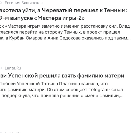
Евгения Башинская
ахотела уйти, а Череватый перешел к Темным:
 9-м выпуске «Мастера игры-2»
к «Мастера игры» заметно изменил расстановку сил. Влад
ласился перейти на сторону Темных, в проект пришел
к, а Курбан Омаров и Анна Седокова оказались под таким
Lenta.Ru
ви Успенской решила взять фамилию матери
юбови Успенской Татьяна Плаксина заявила, что
ять фамилию матери. Об этом сообщает Telegram-канал
а подчеркнула, что приняла решение о смене фамилии,
енно от