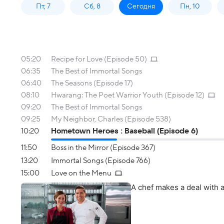
Пт, 7
Сб, 8
Сегодня
Пн, 10
05:20
Recipe for Love (Episode 50)
06:35
The Best of Immortal Songs
06:40
The Seasons (Episode 17)
08:10
Hwarang: The Poet Warrior Youth (Episode 12)
09:20
The Best of Immortal Songs
09:25
My Neighbor, Charles (Episode 538)
10:20
Hometown Heroes : Baseball (Episode 6)
11:50
Boss in the Mirror (Episode 367)
13:20
Immortal Songs (Episode 766)
15:00
Love on the Menu
A chef makes a deal with a