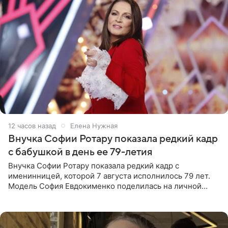
12 часов назад
Елена Нужная
Внучка Софии Ротару показала редкий кадр
с бабушкой в день ее 79-летия
Внучка Софии Ротару показала редкий кадр с
именинницей, которой 7 августа исполнилось 79 лет.
Модель София Евдокименко поделилась на личной
странице в социальной сети фотографией знаменитой
бабушки. На снимке