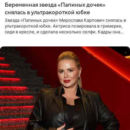
Беременная звезда «Папиных дочек»
снялась в ультракороткой юбке
Звезда «Папиных дочек» Мирослава Карпович снялась в
ультракороткой юбке. Актриса позировала в гримерке,
сидя в кресле, и сделала несколько селфи. Кадры она
опубликовала на личной странице в социальной сети.