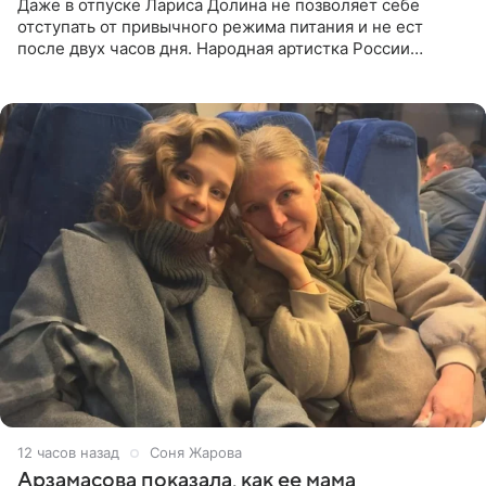
Даже в отпуске Лариса Долина не позволяет себе
отступать от привычного режима питания и не ест
после двух часов дня. Народная артистка России
призналась, что особенно строго следит за рационом на
отдыхе, когда
12 часов назад
Соня Жарова
Арзамасова показала, как ее мама