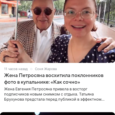
11 часов назад
Соня Жарова
Жена Петросяна восхитила поклонников
фото в купальнике: «Как сочно»
Жена Евгения Петросяна привела в восторг
подписчиков новым снимком с отдыха. Татьяна
Брухунова предстала перед публикой в эффектном
черно-сиреневом монокини, позируя прямо в бассейне.
«Ох, как сочно», «Татьяна,