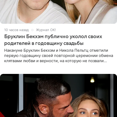
10 часов назад
Журнал OK!
Бруклин Бекхэм публично уколол своих
родителей в годовщину свадьбы
Накануне Бруклин Бекхэм и Никола Пельтц отметили
первую годовщину своей повторной церемонии обмена
клятвами любви и верности, на которую не позвали
никого из клана Бекхэм. По словам инсайдеров, пара
считает это