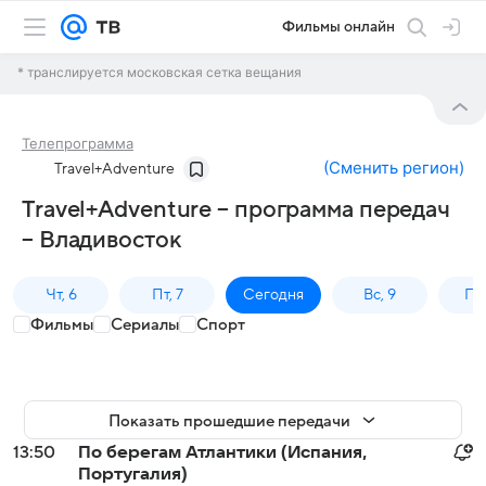
Фильмы онлайн
* транслируется московская сетка вещания
Телепрограмма
(
Сменить регион
)
Travel+Adventure
Travel+Adventure – программа передач
– Владивосток
Чт, 6
Пт, 7
Сегодня
Вс, 9
Пн,
Фильмы
Сериалы
Спорт
Показать прошедшие передачи
13:50
По берегам Атлантики (Испания,
Португалия)