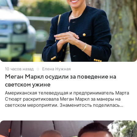
10 часов назад
Елена Нужная
Меган Маркл осудили за поведение на
светском ужине
Американская телеведущая и предприниматель Марта
Стюарт раскритиковала Меган Маркл за манеры на
светском мероприятии. Знаменитость поделилась
деталями личной встречи с герцогиней Сассекской,
пишет PageSix. По