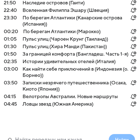
21:50
Наследие островов (Гаити)
22:40
Вселенная Филиппа Эшару (Швеция)
23:30
По берегам Атлантики (Канарские острова
(Испания))
00:20
По берегам Атлантики (Марокко)
01:05
Пульс улиц (Чароен Крунг (Таиланд))
01:30
Пульс улиц (Хира Манди (Пакистан))
01:50
За границей комфорта (Бангладеш. Часть 1-я)
02:35
Истории удивительных отелей (Италия)
03:00
Как найти себе приключений в (Индонезия (о.
Борнео))
03:50
Записки незрячего путешественника (Осака,
Киото (Япония))
04:15
Велотропы Австралии. Новые маршруты
04:45
Ловцы звезд (Южная Америка)
Найти