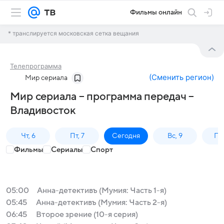
Фильмы онлайн
* транслируется московская сетка вещания
Телепрограмма
(
Сменить регион
)
Мир сериала
Мир сериала – программа передач –
Владивосток
Чт, 6
Пт, 7
Сегодня
Вс, 9
Пн,
Фильмы
Сериалы
Спорт
05:00
Анна-детективъ (Мумия: Часть 1-я)
05:45
Анна-детективъ (Мумия: Часть 2-я)
06:45
Второе зрение (10-я серия)