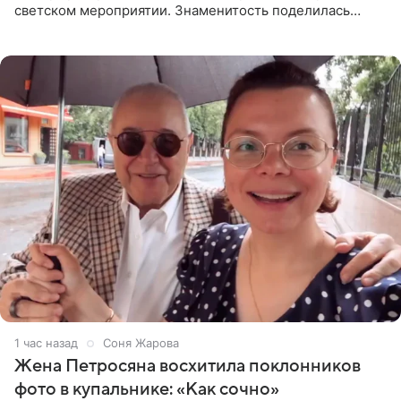
светском мероприятии. Знаменитость поделилась
деталями личной встречи с герцогиней Сассекской,
пишет PageSix. По
1 час назад
Соня Жарова
Жена Петросяна восхитила поклонников
фото в купальнике: «Как сочно»