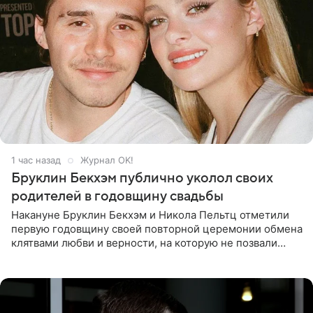
1 час назад
Журнал OK!
Бруклин Бекхэм публично уколол своих
родителей в годовщину свадьбы
Накануне Бруклин Бекхэм и Никола Пельтц отметили
первую годовщину своей повторной церемонии обмена
клятвами любви и верности, на которую не позвали
никого из клана Бекхэм. По словам инсайдеров, пара
считает это