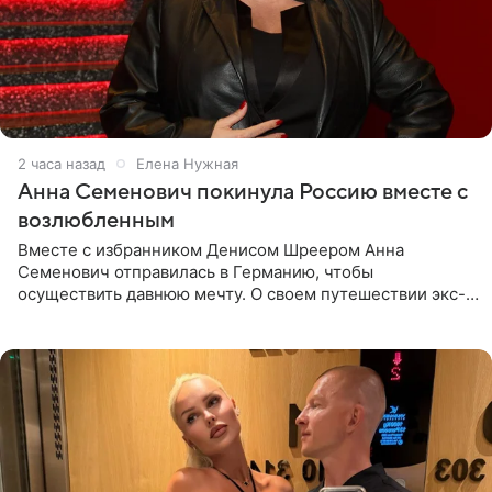
2 часа назад
Елена Нужная
Анна Семенович покинула Россию вместе с
возлюбленным
Вместе с избранником Денисом Шреером Анна
Семенович отправилась в Германию, чтобы
осуществить давнюю мечту. О своем путешествии экс-
солистка «Блестящих» рассказала поклонникам на
личной странице в социальной