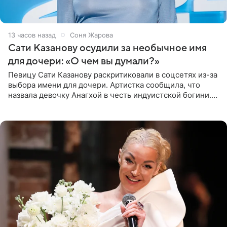
13 часов назад
Соня Жарова
Сати Казанову осудили за необычное имя
для дочери: «О чем вы думали?»
Певицу Сати Казанову раскритиковали в соцсетях из-за
выбора имени для дочери. Артистка сообщила, что
назвала девочку Анагхой в честь индуистской богини.
При этом исполнительница скрывала это имя от
поклонников