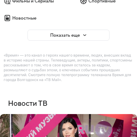
Фильмы и Сериалы
Спортивные
Новостные
Показать еще
«Время» — это канал о героях нашего времени, людях, внесших вклад
в историю нашей страны. Телеведущие, актеры, политики, спортсмены
рассказывают о том, что в свое время осталось за кадром,
размышляют о судьбах эпохи, о ключевых событиях прошедших
десятилетий. Смотрите полную телепрограмму телеканала Время для
города Волгодонск на «ТВ Mail».
Новости ТВ