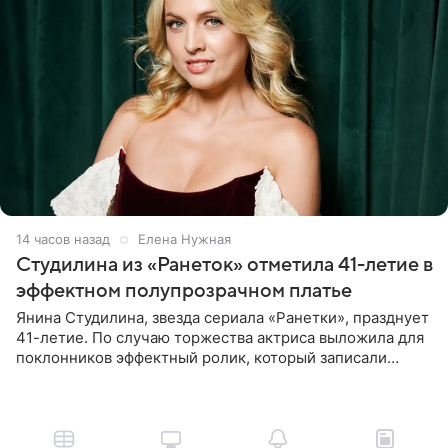
14 часов назад
Елена Нужная
Студилина из «Ранеток» отметила 41-летие в
эффектном полупрозрачном платье
Янина Студилина, звезда сериала «Ранетки», празднует
41-летие. По случаю торжества актриса выложила для
поклонников эффектный ролик, который записали
прошлой ночью. В кадре артистка предстала в
вечернем