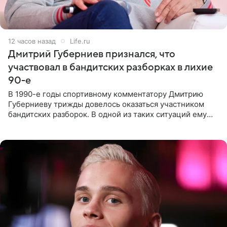
12 часов назад
Life.ru
Дмитрий Губерниев признался, что
участвовал в бандитских разборках в лихие
90-е
В 1990-е годы спортивному комментатору Дмитрию
Губерниеву трижды довелось оказаться участником
бандитских разборок. В одной из таких ситуаций ему
выдали тяжелый предмет и приказали вступить в драку,
однако он