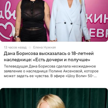
13 часов назад
Елена Нужная
Дана Борисова высказалась о 18-летней
наследнице: «Есть дочери и получше»
Телеведущая Дана Борисова сделала неожиданное
заявление о наследнице Полине Аксеновой, которое
может задеть ее чувства. В эфире «Шоу Воли» 50-
летняя знаменитость откровенно призналась, что не
считает свою дочь