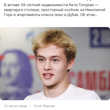
В активе 39-летней недвижимости Кети Топурии —
квартира в столице, просторный особняк на Николиной
Горе и апартаменты класса люкс в Дубае. Об этом
сообщает Telegram-канал «Звездач» в рубрике «По
домам». По
13 часов назад
Соня Жарова