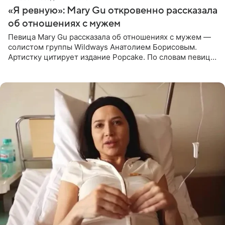
«Я ревную»: Mary Gu откровенно рассказала
об отношениях с мужем
Певица Mary Gu рассказала об отношениях с мужем —
солистом группы Wildways Анатолием Борисовым.
Артистку цитирует издание Popcake. По словам певицы,
залог любви — это принять недостатки другого
человека. Также