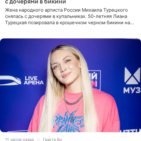
с дочерями в бикини
Жена народного артиста России Михаила Турецкого
снялась с дочерями в купальниках. 50-летняя Лиана
Турецкая позировала в крошечном черном бикини на
пляже в Италии. Ее старшая дочь Сарина для отдыха
выбрала бандо
11 часов назад
Газета.Ru