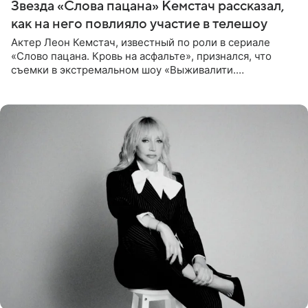
Звезда «Слова пацана» Кемстач рассказал,
как на него повлияло участие в телешоу
Актер Леон Кемстач, известный по роли в сериале
«Слово пацана. Кровь на асфальте», признался, что
съемки в экстремальном шоу «Выживалити.
Наследники» кардинально повлияли на его образ жизни.
Подробностями он