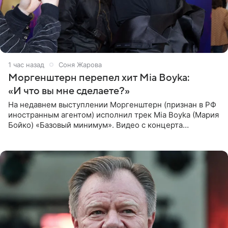
1 час назад
Соня Жарова
Моргенштерн перепел хит Mia Boyka:
«И что вы мне сделаете?»
На недавнем выступлении Моргенштерн (признан в РФ
иностранным агентом) исполнил трек Mia Boyka (Мария
Бойко) «Базовый минимум». Видео с концерта
опубликовала Алена Жигалова в своем Telegram-
канале. «Доброе утро