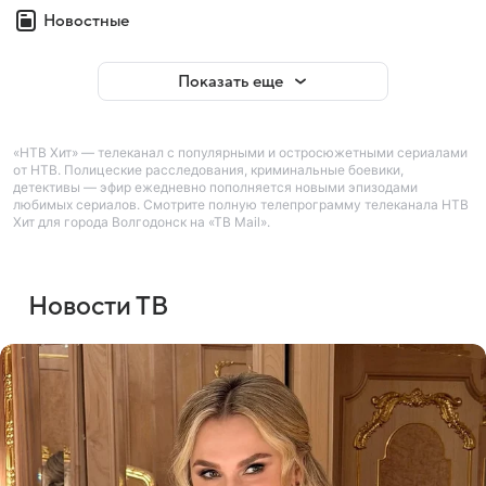
Новостные
Показать еще
«НТВ Хит» — телеканал с популярными и остросюжетными сериалами
от НТВ. Полицеские расследования, криминальные боевики,
детективы — эфир ежедневно пополняется новыми эпизодами
любимых сериалов. Смотрите полную телепрограмму телеканала НТВ
Хит для города Волгодонск на «ТВ Mail».
Новости ТВ