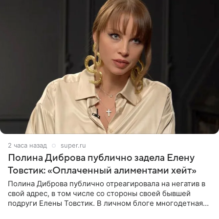
2 часа назад
super.ru
Полина Диброва публично задела Елену
Товстик: «Оплаченный алиментами хейт»
Полина Диброва публично отреагировала на негатив в
свой адрес, в том числе со стороны своей бывшей
подруги Елены Товстик. В личном блоге многодетная
мама дала понять, что считает экс‑супругу Романа