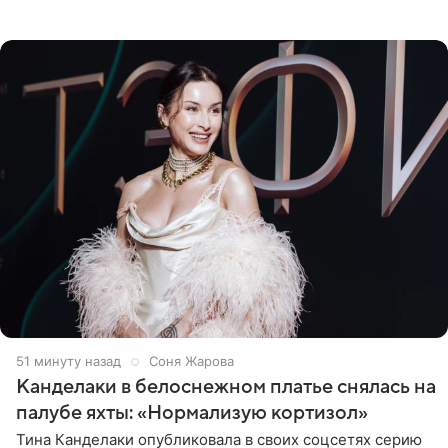
получала в России, заработки сопоставимы с Пугачевой,
10−20
51 минуту назад
Соня Жарова
Канделаки в белоснежном платье снялась на
палубе яхты: «Нормализую кортизол»
Тина Канделаки опубликовала в своих соцсетях серию