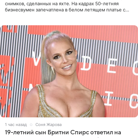
снимков, сделанных на яхте. На кадрах 50-летняя
бизнесвумен запечатлена в белом летящем платье с
глубокими разрезами на талии. Свой образ Канделаки
дополнила
1 час назад
Соня Жарова
19-летний сын Бритни Спирс ответил на