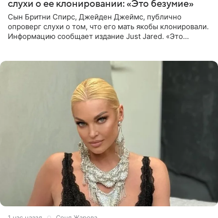
слухи о ее клонировании: «Это безумие»
Сын Бритни Спирс, Джейден Джеймс, публично
опроверг слухи о том, что его мать якобы клонировали.
Информацию сообщает издание Just Jared. «Это
заставляет меня понять, что многое в СМИ
преувеличено и фальшиво.
1 час назад
Соня Жарова