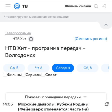
Фильмы онлайн
* транслируется московская сетка вещания
Телепрограмма
(
Сменить регион
)
НТВ Хит
НТВ Хит – программа передач –
Волгодонск
Ср, 5
Чт, 6
Сегодня
Сб, 8
Вс
Фильмы
Сериалы
Спорт
Показать прошедшие передачи
14:05
Морские дьяволы. Рубежи Родины
(Фейерверк отменяется: Часть 1-я)