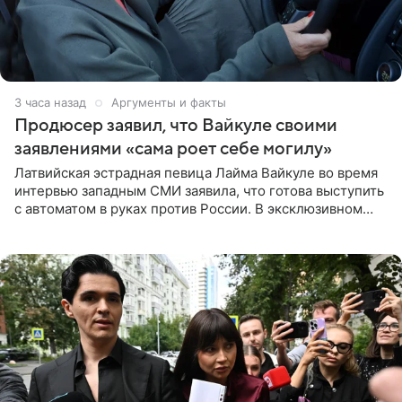
3 часа назад
Аргументы и факты
Продюсер заявил, что Вайкуле своими
заявлениями «сама роет себе могилу»
Латвийская эстрадная певица Лайма Вайкуле во время
интервью западным СМИ заявила, что готова выступить
с автоматом в руках против России. В эксклюзивном
комментарии aif.ru продюсер Сергей Дворцов отметил,
что