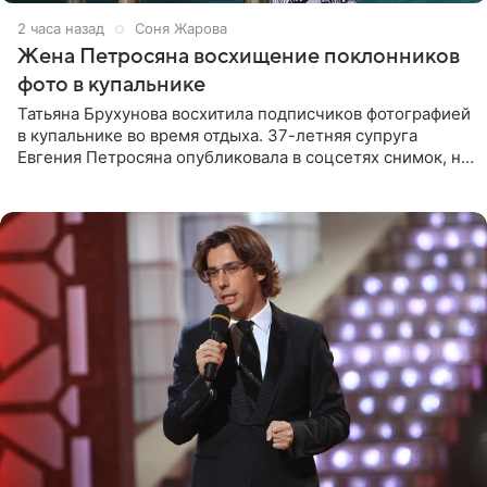
2 часа назад
Соня Жарова
Жена Петросяна восхищение поклонников
фото в купальнике
Татьяна Брухунова восхитила подписчиков фотографией
в купальнике во время отдыха. 37-летняя супруга
Евгения Петросяна опубликовала в соцсетях снимок, на
котором позирует у бассейна в белоснежном монокини
с