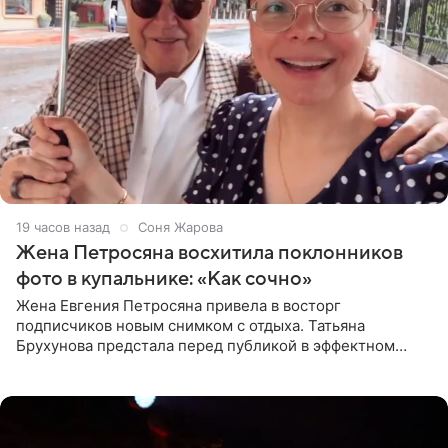
19 часов назад
Соня Жарова
Жена Петросяна восхитила поклонников
фото в купальнике: «Как сочно»
Жена Евгения Петросяна привела в восторг
подписчиков новым снимком с отдыха. Татьяна
Брухунова предстала перед публикой в эффектном
черно-сиреневом монокини, позируя прямо в бассейне.
«Ох, как сочно», «Татьяна,