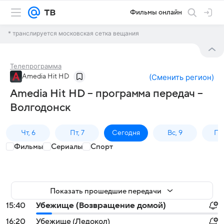
Фильмы онлайн
* транслируется московская сетка вещания
Телепрограмма
Amedia Hit HD
(
Сменить регион
)
Amedia Hit HD – программа передач –
Волгодонск
Чт, 6
Пт, 7
Сегодня
Вс, 9
Пн,
Фильмы
Сериалы
Спорт
Показать прошедшие передачи
15:40
Убежище (Возвращение домой)
16:20
Убежище (Ледокол)