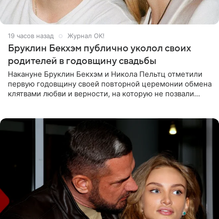
19 часов назад
Журнал OK!
Бруклин Бекхэм публично уколол своих
родителей в годовщину свадьбы
Накануне Бруклин Бекхэм и Никола Пельтц отметили
первую годовщину своей повторной церемонии обмена
клятвами любви и верности, на которую не позвали
никого из клана Бекхэм. По словам инсайдеров, пара
считает это