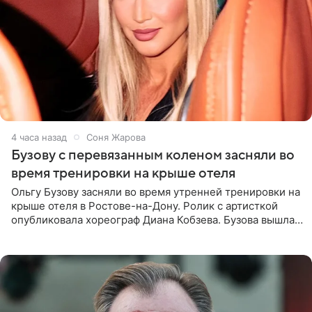
4 часа назад
Соня Жарова
Бузову с перевязанным коленом засняли во
время тренировки на крыше отеля
Ольгу Бузову засняли во время утренней тренировки на
крыше отеля в Ростове-на-Дону. Ролик с артисткой
опубликовала хореограф Диана Кобзева. Бузова вышла
на занятие спортом в 32-градусную жару ранним утром,