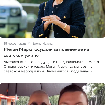
19 часов назад
Елена Нужная
Меган Маркл осудили за поведение на
светском ужине
Американская телеведущая и предприниматель Марта
Стюарт раскритиковала Меган Маркл за манеры на
светском мероприятии. Знаменитость поделилась
деталями личной встречи с герцогиней Сассекской,
пишет PageSix. По