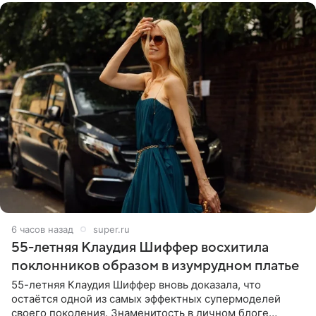
6 часов назад
super.ru
55-летняя Клаудия Шиффер восхитила
поклонников образом в изумрудном платье
55-летняя Клаудия Шиффер вновь доказала, что
остаётся одной из самых эффектных супермоделей
своего поколения. Знаменитость в личном блоге