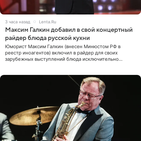
3 часа назад
Lenta.Ru
Максим Галкин добавил в свой концертный
райдер блюда русской кухни
Юморист Максим Галкин (внесен Минюстом РФ в
реестр иноагентов) включил в райдер для своих
зарубежных выступлений блюда исключительно
русской кухни. Об этом сообщает РИА Новости.
Согласно документу, в гримерную