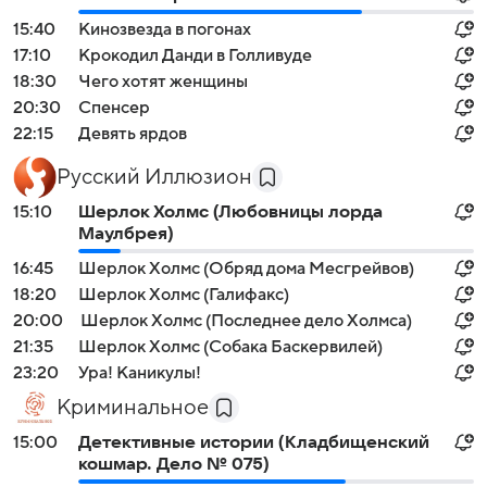
15:40
Кинозвезда в погонах
17:10
Крокодил Данди в Голливуде
18:30
Чего хотят женщины
20:30
Спенсер
22:15
Девять ярдов
Русский Иллюзион
15:10
Шерлок Холмс (Любовницы лорда
Маулбрея)
16:45
Шерлок Холмс (Обряд дома Месгрейвов)
18:20
Шерлок Холмс (Галифакс)
20:00
Шерлок Холмс (Последнее дело Холмса)
21:35
Шерлок Холмс (Собака Баскервилей)
23:20
Ура! Каникулы!
Криминальное
15:00
Детективные истории (Кладбищенский
кошмар. Дело № 075)