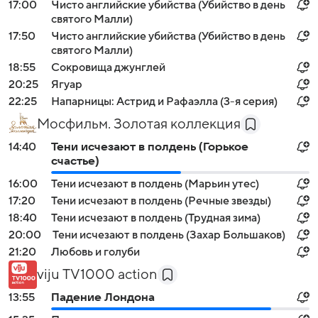
17:00
Чисто английские убийства (Убийство в день
святого Малли)
17:50
Чисто английские убийства (Убийство в день
святого Малли)
18:55
Сокровища джунглей
20:25
Ягуар
22:25
Напарницы: Астрид и Рафаэлла (3-я серия)
Мосфильм. Золотая коллекция
14:40
Тени исчезают в полдень (Горькое
счастье)
16:00
Тени исчезают в полдень (Марьин утес)
17:20
Тени исчезают в полдень (Речные звезды)
18:40
Тени исчезают в полдень (Трудная зима)
20:00
Тени исчезают в полдень (Захар Большаков)
21:20
Любовь и голуби
viju TV1000 action
13:55
Падение Лондона