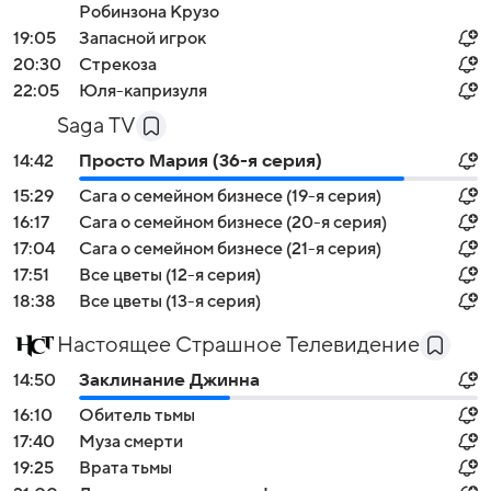
Робинзона Крузо
19:05
Запасной игрок
20:30
Стрекоза
22:05
Юля-капризуля
Saga TV
14:42
Просто Мария (36-я серия)
15:29
Сага о семейном бизнесе (19-я серия)
16:17
Сага о семейном бизнесе (20-я серия)
17:04
Сага о семейном бизнесе (21-я серия)
17:51
Все цветы (12-я серия)
18:38
Все цветы (13-я серия)
Настоящее Страшное Телевидение
14:50
Заклинание Джинна
16:10
Обитель тьмы
17:40
Муза смерти
19:25
Врата тьмы