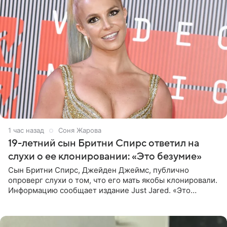
1 час назад
Соня Жарова
19-летний сын Бритни Спирс ответил на
слухи о ее клонировании: «Это безумие»
Сын Бритни Спирс, Джейден Джеймс, публично
опроверг слухи о том, что его мать якобы клонировали.
Информацию сообщает издание Just Jared. «Это
заставляет меня понять, что многое в СМИ
преувеличено и фальшиво.