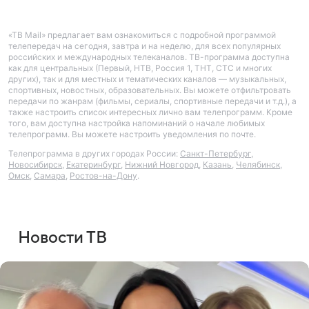
«ТВ Mail» предлагает вам ознакомиться с подробной программой
телепередач на сегодня, завтра и на неделю, для всех популярных
российских и международных телеканалов. ТВ-программа доступна
как для центральных (Первый, НТВ, Россия 1, ТНТ, СТС и многих
других), так и для местных и тематических каналов — музыкальных,
спортивных, новостных, образовательных. Вы можете отфильтровать
передачи по жанрам (фильмы, сериалы, спортивные передачи и т.д.), а
также настроить список интересных лично вам телепрограмм. Кроме
того, вам доступна настройка напоминаний о начале любимых
телепрограмм. Вы можете настроить уведомления по почте.
Телепрограмма в других городах России:
Санкт-Петербург
,
Новосибирск
,
Екатеринбург
,
Нижний Новгород
,
Казань
,
Челябинск
,
Омск
,
Самара
,
Ростов-на-Дону
.
Новости ТВ