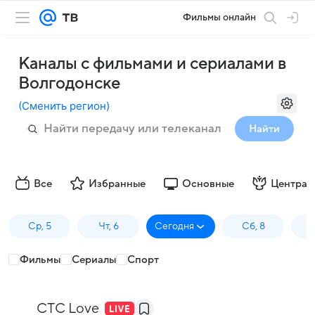
Фильмы онлайн
Каналы с фильмами и сериалами в
Волгодонске
(
Сменить регион
)
Найти
Все
Избранные
Основные
Централ
Ср, 5
Чт, 6
Сегодня
Сб, 8
Фильмы
Сериалы
Спорт
СТС Love