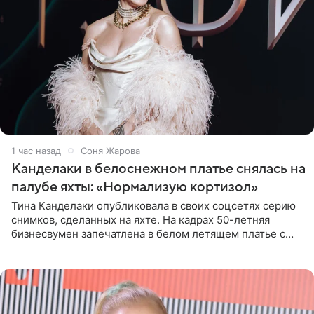
1 час назад
Соня Жарова
Канделаки в белоснежном платье снялась на
палубе яхты: «Нормализую кортизол»
Тина Канделаки опубликовала в своих соцсетях серию
снимков, сделанных на яхте. На кадрах 50-летняя
бизнесвумен запечатлена в белом летящем платье с
глубокими разрезами на талии. Свой образ Канделаки
дополнила