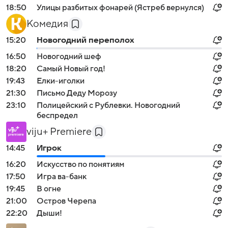
18:50
Улицы разбитых фонарей (Ястреб вернулся)
Комедия
15:20
Новогодний переполох
16:50
Новогодний шеф
18:20
Самый Новый год!
19:43
Елки-иголки
21:30
Письмо Деду Морозу
23:10
Полицейский с Рублевки. Новогодний
беспредел
viju+ Premiere
14:45
Игрок
16:20
Искусство по понятиям
17:50
Игра ва-банк
19:45
В огне
21:00
Остров Черепа
22:20
Дыши!