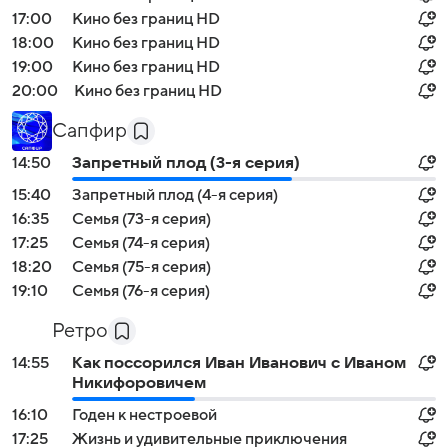
17:00
Кино без границ HD
18:00
Кино без границ HD
19:00
Кино без границ HD
20:00
Кино без границ HD
Сапфир
14:50
Запретный плод (3-я серия)
15:40
Запретный плод (4-я серия)
16:35
Семья (73-я серия)
17:25
Семья (74-я серия)
18:20
Семья (75-я серия)
19:10
Семья (76-я серия)
Ретро
14:55
Как поссорился Иван Иванович с Иваном
Никифоровичем
16:10
Годен к нестроевой
17:25
Жизнь и удивительные приключения