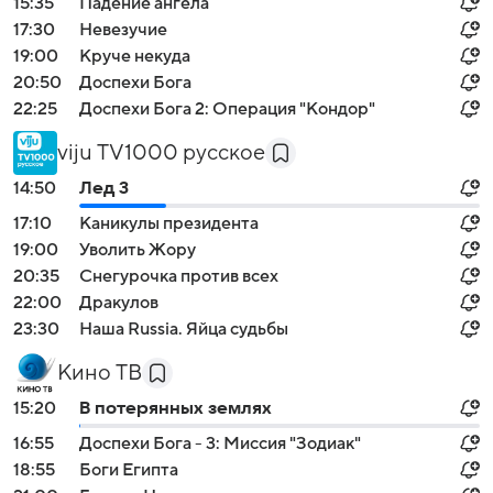
15:35
Падение ангела
17:30
Невезучие
19:00
Круче некуда
20:50
Доспехи Бога
22:25
Доспехи Бога 2: Операция "Кондор"
viju TV1000 русское
14:50
Лед 3
17:10
Каникулы президента
19:00
Уволить Жору
20:35
Снегурочка против всех
22:00
Дракулов
23:30
Наша Russia. Яйца судьбы
Кино ТВ
15:20
В потерянных землях
16:55
Доспехи Бога - 3: Миссия "Зодиак"
18:55
Боги Египта