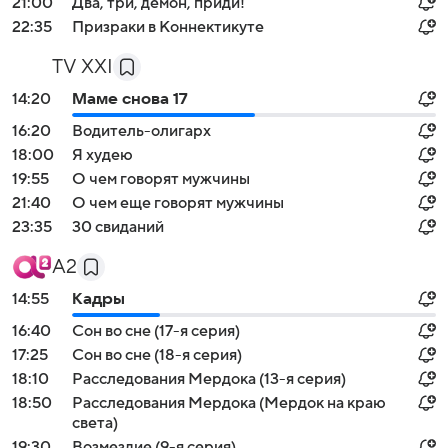
21:00
Два, три, демон, приди!
22:35
Призраки в Коннектикуте
TV XXI
14:20
Маме снова 17
16:20
Водитель-олигарх
18:00
Я худею
19:55
О чем говорят мужчины
21:40
О чем еще говорят мужчины
23:35
30 свиданий
А2
14:55
Кадры
16:40
Сон во сне (17-я серия)
17:25
Сон во сне (18-я серия)
18:10
Расследования Мердока (13-я серия)
18:50
Расследования Мердока (Мердок на краю
света)
19:30
Возмездие (9-я серия)