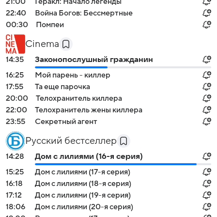
21:00
Геракл: Начало легенды
22:40
Война Богов: Бессмертные
00:30
Помпеи
Cinema
14:35
Законопослушный гражданин
16:25
Мой парень - киллер
17:55
Та еще парочка
20:00
Телохранитель киллера
22:00
Телохранитель жены киллера
23:55
Секретный агент
Русский бестселлер
14:28
Дом с лилиями (16-я серия)
15:25
Дом с лилиями (17-я серия)
16:18
Дом с лилиями (18-я серия)
17:12
Дом с лилиями (19-я серия)
18:06
Дом с лилиями (20-я серия)