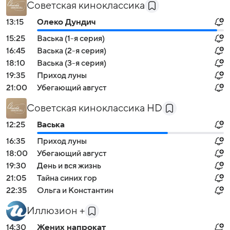
Советская киноклассика
13:15
Олеко Дундич
15:25
Васька (1-я серия)
16:45
Васька (2-я серия)
18:10
Васька (3-я серия)
19:35
Приход луны
21:00
Убегающий август
Советская киноклассика HD
12:25
Васька
16:35
Приход луны
18:00
Убегающий август
19:30
День и вся жизнь
21:05
Тайна синих гор
22:35
Ольга и Константин
Иллюзион +
14:30
Жених напрокат