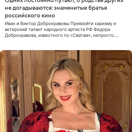
Одних постоянно путают, о родстве других
не догадываются: знаменитые братья
российского кино
Иван и Виктор Добронравовы Превзойти харизму и
актерский талант народного артиста РФ Федора
Добронравова, известного по «Сватам», непросто.
Однако его сыновья достойно продолжают знаменитую
фамилию в